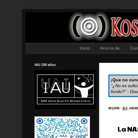
Inicio
Acerca de
Con
IAU 100 años
¡Que no cund
"¿No es sufic
fondo?" - Dou
8/12/06 -
DJ
:
2454
La NA