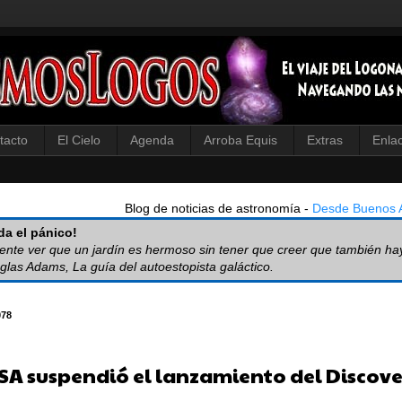
tacto
El Cielo
Agenda
Arroba Equis
Extras
Enla
Blog de noticias de astronomía -
Desde Buenos A
a el pánico!
iente ver que un jardín es hermoso sin tener que creer que también ha
glas Adams, La guía del autoestopista galáctico.
078
SA suspendió el lanzamiento del Discov