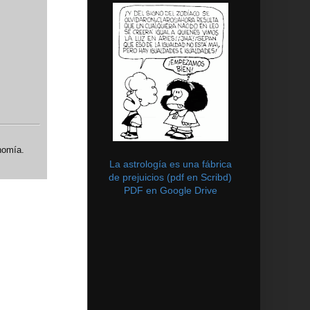
nomía.
La astrología es una fábrica
de prejuicios (pdf en Scribd)
PDF en Google Drive