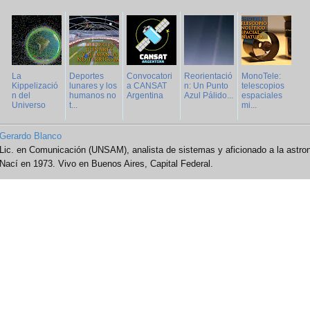
La
Deportes
Convocatori
Reorientació
MonoTele:
Kippelizació
lunares y los
a CANSAT
n: Un Punto
telescopios
n del
humanos no
Argentina
Azul Pálido...
espaciales
Universo
t...
mi...
Gerardo Blanco
Lic. en Comunicación (UNSAM), analista de sistemas y aficionado a la astro
Nací en 1973. Vivo en Buenos Aires, Capital Federal.