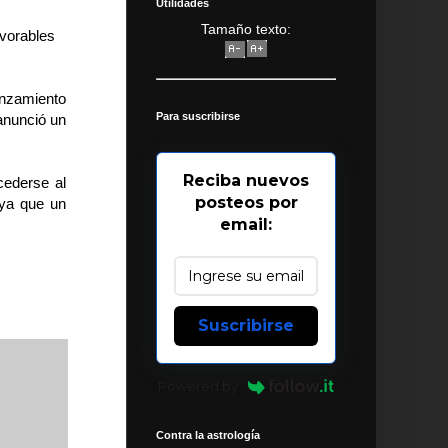
Utilidades
Tamaño texto:
avorables
nzamiento
Para suscribirse
anunció un
Reciba nuevos
ederse al
posteos por
 ya que un
email:
Suscribirse
Powered by
Contra la astrología