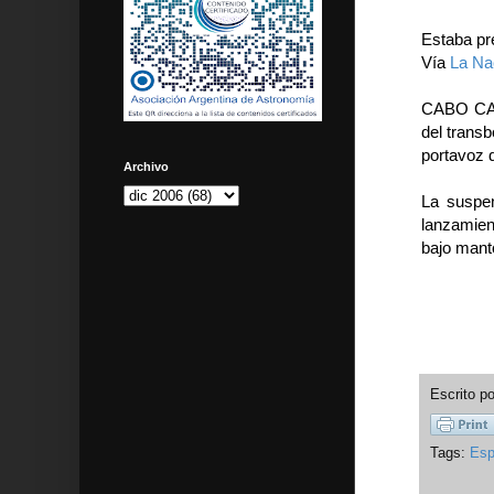
Estaba pr
Vía
La Na
CABO CAÑ
del trans
portavoz 
Archivo
La suspe
lanzamien
bajo mant
Escrito p
Tags:
Esp