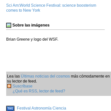
Sci Am:World Science Festival: science boosterism
comes to New York
Sobre las imágenes
Brian Greene y logo del WSF.
Lea las
Últimas noticias del cosmos
más cómodamente en
su lector de feed.
Suscríbase
¿Qué es RSS, lector de feed?
Festival
Astronomía
Ciencia