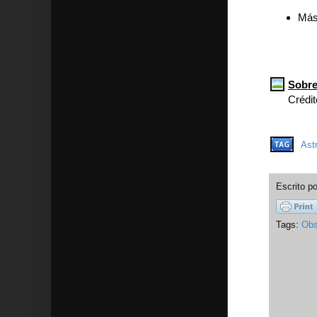
Más
Sobre
Crédi
Ast
Escrito p
Tags:
Obs