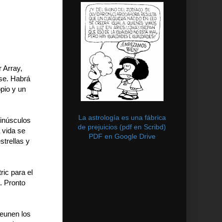
 Array,
rse. Habrá
pio y un
La astrología es una fábrica
minúsculos
de prejuicios (pdf en Scribd)
a vida se
PDF en Google Drive
trellas y
ric para el
. Pronto
eunen los