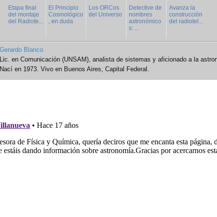
Etapa final
El Principio
Los ORCos
Detective de
Avanza la
del montaje
Cosmológico
del Universo
nombres
construcción
del Radiote...
, en duda
astronómico
del radiotel...
s: ...
Gerardo Blanco
Lic. en Comunicación (UNSAM), analista de sistemas y aficionado a la astro
Nací en 1973. Vivo en Buenos Aires, Capital Federal.