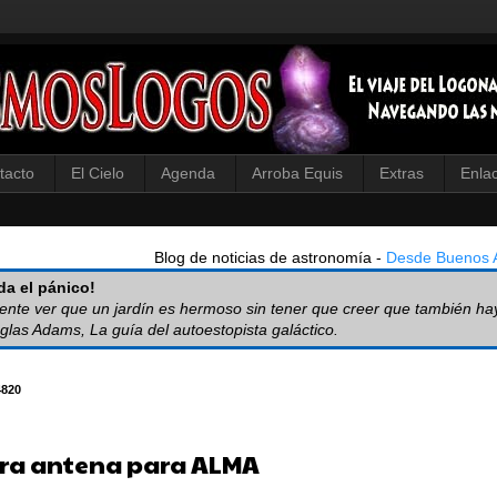
tacto
El Cielo
Agenda
Arroba Equis
Extras
Enla
Blog de noticias de astronomía -
Desde Buenos A
a el pánico!
iente ver que un jardín es hermoso sin tener que creer que también ha
glas Adams, La guía del autoestopista galáctico.
4820
ra antena para ALMA