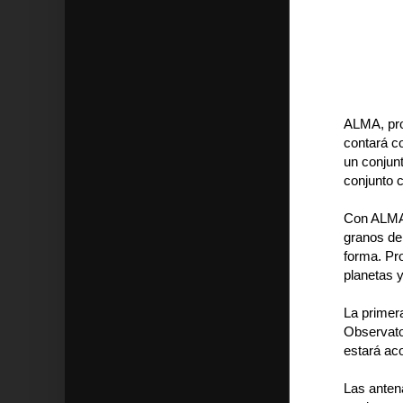
ALMA, pro
contará c
un conjun
conjunto 
Con ALMA 
granos de 
forma. Pr
planetas y
La primera
Observato
estará ac
Las anten