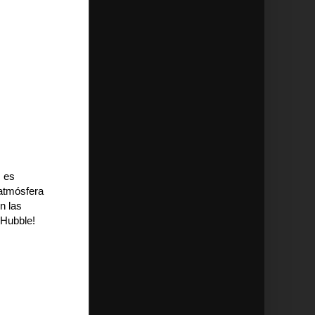
, es
 atmósfera
n las
 Hubble!