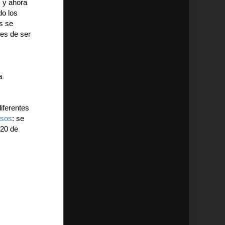
, y ahora
do los
s se
tes de ser
a
iferentes
osos
: se
 20 de