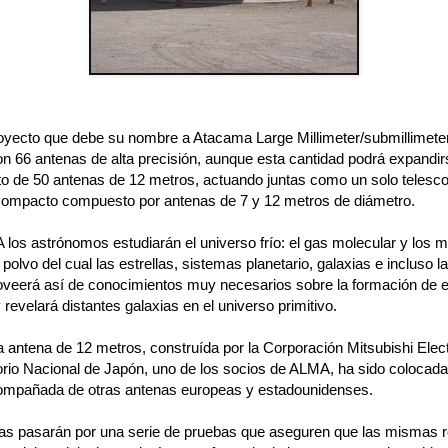
yecto que debe su nombre a Atacama Large Millimeter/submillimeter
on 66 antenas de alta precisión, aunque esta cantidad podrá expandi
to de 50 antenas de 12 metros, actuando juntas como un solo telesco
compacto compuesto por antenas de 7 y 12 metros de diámetro.
los astrónomos estudiarán el universo frío: el gas molecular y los 
polvo del cual las estrellas, sistemas planetario, galaxias e incluso l
oveerá así de conocimientos muy necesarios sobre la formación de es
 revelará distantes galaxias en el universo primitivo.
 antena de 12 metros, construída por la Corporación Mitsubishi Elect
rio Nacional de Japón, uno de los socios de ALMA, ha sido colocada
ompañada de otras antenas europeas y estadounidenses.
as pasarán por una serie de pruebas que aseguren que las mismas r