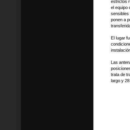
estrictos 
el equipo 
sensibles
ponen a p
transferid
El lugar f
condicion
instalació
Las anten
posiciones
trata de 
largo y 28