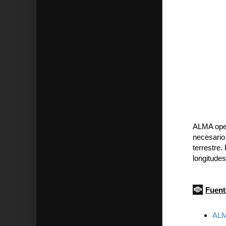
ALMA oper
necesario 
terrestre
longitude
Fuent
ALMA