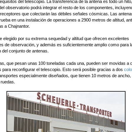
requisitos del telescopio. La transferencia de la antena es todo un hito
del observatorio podrá integrar el resto de los componentes, incluyen
 receptores que colectarán las débiles señales cósmicas. Las antena
rueba en una instalación de operaciones a 2900 metros de altitud, an
as a Chajnantor.
ue elegido por su extrema sequedad y altitud que ofrecen excelentes
es de observación, y además es suficientemente amplio como para l
n del conjunto de antenas.
as, que pesan unas 100 toneladas cada una, pueden ser movidas a d
 para reconfigurar el telescopio. Esto será posible gracias a dos
col
transportes especialmente diseñados, que tienen 10 metros de ancho,
 ruedas.