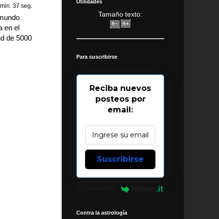
Utilidades
min. 37 seg.
Tamaño texto:
 mundo
 en el
ud de 5000
Para suscribirse
Reciba nuevos
posteos por
email:
Suscribirse
Powered by
Contra la astrología