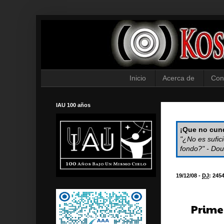
Inicio
Acerca de
Con
IAU 100 años
¡Que no cund
"¿No es sufic
fondo?" - Dou
19/12/08 -
DJ
:
245
Prime