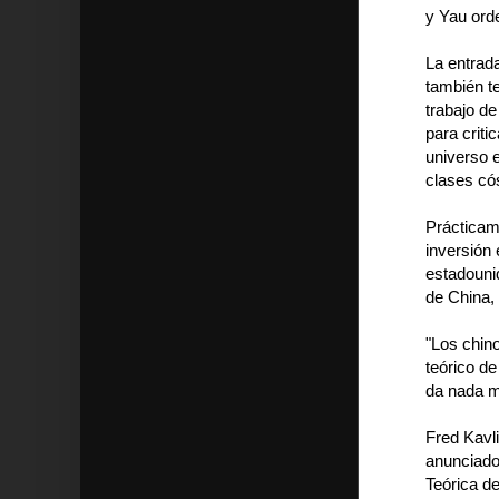
y Yau orde
La entrada
también te
trabajo de
para criti
universo e
clases có
Prácticam
inversión 
estadounid
de China, 
"Los chino
teórico d
da nada má
Fred Kavli
anunciado 
Teórica de