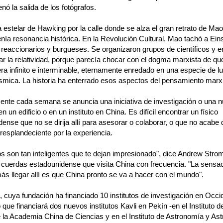
nó la salida de los fotógrafos.
 estelar de Hawking por la calle donde se alza el gran retrato de M
nía resonancia histórica. En la Revolución Cultural, Mao tachó a Eins
 reaccionarios y burgueses. Se organizaron grupos de científicos y e
car la relatividad, porque parecía chocar con el dogma marxista de que
ra infinito e interminable, eternamente enredado en una especie de l
smica. La historia ha enterrado esos aspectos del pensamiento marxi
ente cada semana se anuncia una iniciativa de investigación o una 
en un edificio o en un instituto en China. Es difícil encontrar un físico
ense que no se dirija allí para asesorar o colaborar, o que no acabe d
resplandeciente por la experiencia.
s son tan inteligentes que te dejan impresionado", dice Andrew Strom
e cuerdas estadounidense que visita China con frecuencia. "La sensac
s llegar allí es que China pronto se va a hacer con el mundo".
, cuya fundación ha financiado 10 institutos de investigación en Occi
que financiará dos nuevos institutos Kavli en Pekín -en el Instituto d
 la Academia China de Ciencias y en el Instituto de Astronomía y Ast