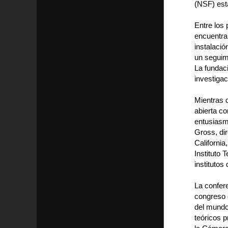
(NSF) est
Entre los
encuentran
instalació
un seguimi
La fundac
investigac
Mientras 
abierta co
entusiasm
Gross, dir
California
Instituto 
institutos
La confer
congreso 
del mundo 
teóricos 