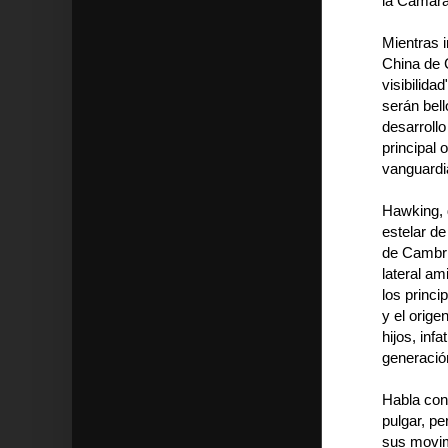
la Cámara
Mientras 
China de C
visibilida
serán bell
desarroll
principal 
vanguardi
Hawking, 
estelar d
de Cambrid
lateral am
los princi
y el orige
hijos, inf
generació
Habla con
pulgar, pe
sus movimi