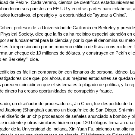
sidad de Pekín-. Cada verano, cientos de científicos estadounidenses
abandonan sus puestos en EE UU y en otras partes para colaborar, a
larios lucrativos, el prestigio y la oportunidad de "ayudar a China".
Cohen, profesor de la Universidad de California en Berkeley y preside
hysical Society, dice que la física ha recibido especial atención en 
 por ser fundamental para la ciencia y por lo que él denomina su mét
Él está impresionado por un moderno edificio de física construido en 
irma un cheque de 10 millones de dólares, y construyen en Pekín el ed
 en Berkeley", dice.
edificios es fácil en comparación con llenarlos de personal idóneo. L
vestigadores dice que, por ahora, sus mejores estudiantes se quedan
parecen coincidir en que el sistema está plagado de política, y la re
de dinero ha creado oportunidades de corrupción y fraude.
sado, un diseñador de procesadores, Jin Chen, fue despedido de la
ad Jiaotong (Shanghai) cuando un bioquímico de San Diego, Shi-min
 el diseño de un chip procesador de señales anunciado a bombo y pla
e incidente y otros similares hicieron que 120 biólogos firmaran una 
gador de la Universidad de Indiana, Xin-Yuan Fu, pidiendo una oficina 