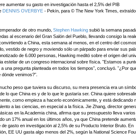
ere aumentar su gasto en investigación hasta el 2,5% del PIB
de
DENNIS OVERBYE
- Pekín, para © The New York Times, extraído 
emperador de otro mundo,
Stephen Hawking
subió la semana pasad
uedas al escenario del Gran Salón del Pueblo, llevando consigo la real
convirtiendo a China, esta semana al menos, en el centro del cosmos.
o, vestido de negro y moviendo sólo un párpado para enviar sus pal
pnotizado de 6.000 personas, Hawking meditó sobre el origen del uni
a estelar de un congreso internacional sobre física. "Estamos a punt
 a una pregunta planteada en todos los tiempos", concluyó. "¿Por q
 dónde venimos?".
mucho peso que tuviera su discurso, su mera presencia era un símb
e lo que China es y de lo que le gustaría ser. China quiere sobresali
amente, como empieza a hacerlo económicamente, y está dedicando
alento a las ciencias, en especial a la física. Jie Zhang, director gener
básicas en la Academia china, afirma que su presupuesto lleva vario
o un 17% anual en los últimos años, ya que China pretende aument
 de gasto en investigación al 2,5% de su Producto Interior Bruto. En
ón, EE UU gasta algo menos del 2%, según la National Science Fou