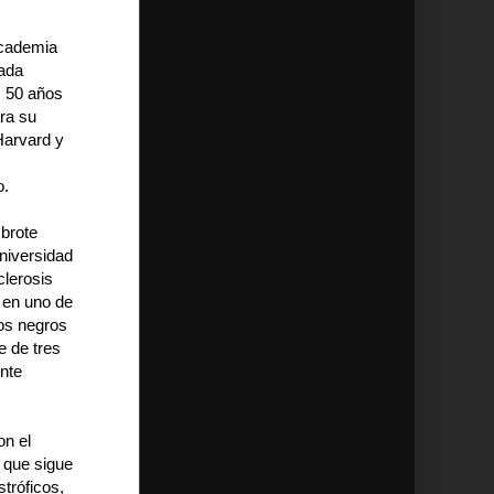
Academia
vada
s 50 años
ara su
Harvard y
o.
 brote
niversidad
clerosis
o en uno de
ros negros
e de tres
ente
on el
s que sigue
tróficos,