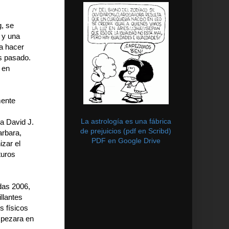
, se
 y una
ra hacer
es pasado.
 en
mente
La astrología es una fábrica
a David J.
de prejuicios (pdf en Scribd)
arbara,
PDF en Google Drive
izar el
turos
das 2006,
llantes
s físicos
mpezara en