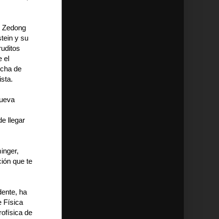
ao Zedong
tein y su
ruditos
 el
ucha de
sta.
nueva
e llegar
inger,
ión que te
dente, ha
e Física
rofísica de