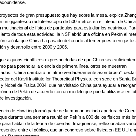
adounidense.
 proyectos de gran presupuesto que hay sobre la mesa, explica Zhang
 un gigantesco radiotelescopio de 500 metros en el interior de China
n multinacional de física de partículas para estudiar los neutrinos. Pa
ento de toda esta actividad, la NSF abrió una oficina en Pekín el m
ión señala que China ha pasado del cuarto al tercer puesto en gastos
ión y desarrollo entre 2000 y 2006.
que algunos científicos expresan dudas de que China sea suficiente
mo para potenciar la ciencia de primera línea, otros se muestran
ados. "China cambia a un ritmo verdaderamente asombroso", declar
ector del Kavli Institute for Theoretical Physics, con sede en Santa B
, y Nobel de Física 2004, que ha visitado China para ayudar a reorgan
Teórico de Pekín de acuerdo con un modelo que pueda utilizarse en fu
 de investigación.
encia de Hawking formó parte de la muy anunciada apertura de Cuer
que durante una semana reunió en Pekín a 800 de los físicos más bri
para hablar de la teoría de cuerdas. Imagínense, reflexionaban vario
presentes entre el público, que un congreso sobre física en EE UU e