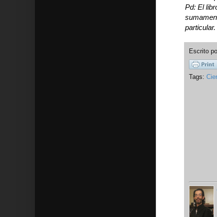
Pd: El lib
sumamente
particular.
Escrito p
Tags:
Cie