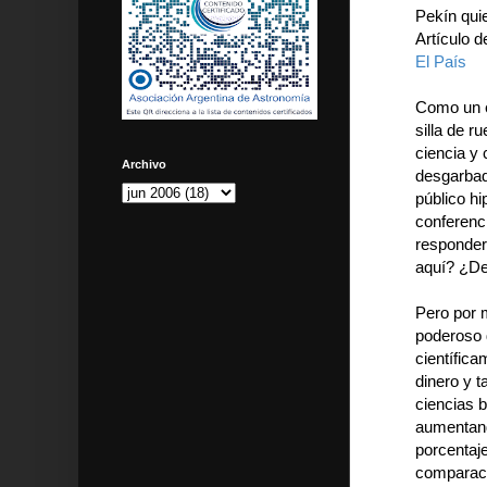
Pekín qui
Artículo 
El País
Como un 
silla de r
ciencia y 
Archivo
desgarbad
público hi
conferenci
responder
aquí? ¿De
Pero por 
poderoso d
científic
dinero y t
ciencias 
aumentand
porcentaje
comparaci