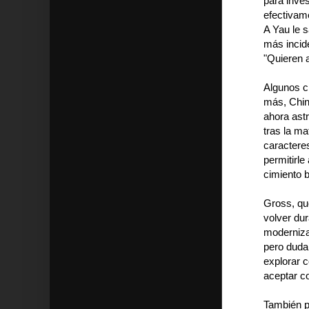
para inves
efectivam
A Yau le 
más incid
"Quieren a
Algunos c
más, China
ahora ast
tras la m
caractere
permitirle
cimiento b
Gross, qu
volver dur
moderniza
pero duda 
explorar 
aceptar c
También p