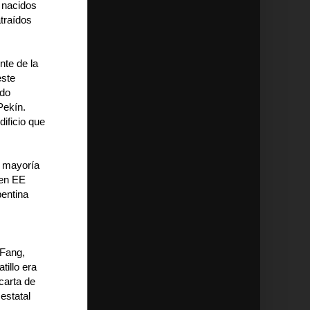
 nacidos
traídos
nte de la
este
odo
Pekín.
ificio que
a mayoría
 en EE
pentina
 Fang,
tillo era
carta de
estatal