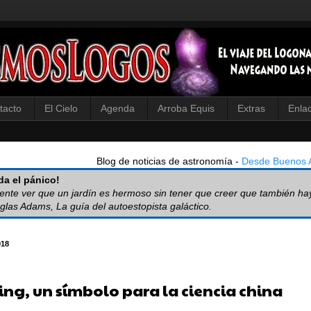
tacto
El Cielo
Agenda
Arroba Equis
Extras
Enla
Blog de noticias de astronomía -
Desde Buenos A
a el pánico!
iente ver que un jardín es hermoso sin tener que creer que también ha
glas Adams, La guía del autoestopista galáctico.
918
ng, un símbolo para la ciencia china