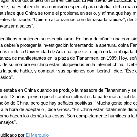
tigar la conducta deshonrosa en ciencia. El Ministerio de Educación,
ente, ha establecido una comisión especial para estudiar dicha mala
satisface que China se tome el problema en serio, y afirma que hay 
entes de fraude. "Quieren alcanzarnos con demasiada rapidez", decla
vanzar a saltos".
ientíficos mantienen su escepticismo. En lugar de añadir una comisió
 debería proteger la investigación fomentando la apertura, opina Fan
rofísico de la Universidad de Arizona, que se refugió en la embajada
atanza de manifestantes en la plaza de Tiananmen, en 1989. Hoy, seña
s de su nombre en chino están bloqueados en la Internet china. "Deb
 a la gente hablar, y compartir sus opiniones con libertad", dice. "Ése 
ásico".
e estaba en China cuando se produjo la masacre de Tiananmen y se r
ante 13 años, piensa que el cambio cultural es la parte más difícil de 
ción de China, pero que hay señales positivas. "Mucha gente pide c
a la hora de aceptarlo", dice Gross. "En China están totalmente disp
cómo hacen los demás las cosas. Son completamente humildes a la 
onsejos".
ublicado por
El Mercurio