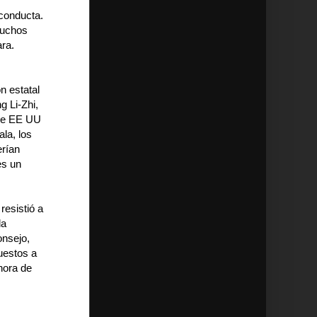
 conducta.
muchos
ra.
n estatal
g Li-Zhi,
 de EE UU
la, los
erían
es un
esistió a
la
onsejo,
uestos a
hora de