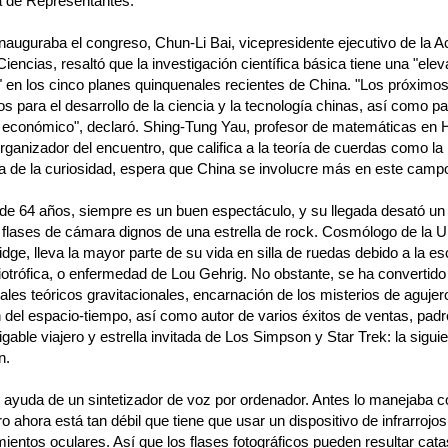
 de Representantes.
inauguraba el congreso, Chun-Li Bai, vicepresidente ejecutivo de la 
iencias, resaltó que la investigación científica básica tiene una "ele
d" en los cinco planes quinquenales recientes de China. "Los próximo
os para el desarrollo de la ciencia y la tecnología chinas, así como p
o económico", declaró. Shing-Tung Yau, profesor de matemáticas en 
organizador del encuentro, que califica a la teoría de cuerdas como la
a de la curiosidad, espera que China se involucre más en este camp
de 64 años, siempre es un buen espectáculo, y su llegada desató un
e flases de cámara dignos de una estrella de rock. Cosmólogo de la U
ge, lleva la mayor parte de su vida en silla de ruedas debido a la es
iotrófica, o enfermedad de Lou Gehrig. No obstante, se ha convertid
pales teóricos gravitacionales, encarnación de los misterios de aguje
n del espacio-tiempo, así como autor de varios éxitos de ventas, padr
atigable viajero y estrella invitada de Los Simpson y Star Trek: la sigui
n.
 ayuda de un sintetizador de voz por ordenador. Antes lo manejaba c
ro ahora está tan débil que tiene que usar un dispositivo de infrarrojo
entos oculares. Así que los flases fotográficos pueden resultar catas