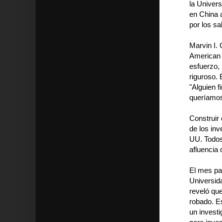
la Univer
en China 
por los sa
Marvin I. 
American P
esfuerzo,
riguroso. 
"Alguien f
queríamos
Construir 
de los in
UU. Todos 
afluencia 
El mes pa
Universid
reveló que
robado. Es
un investi