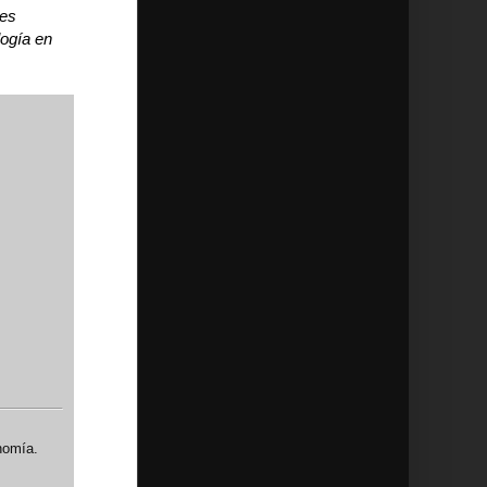
 es
ogía en
nomía.