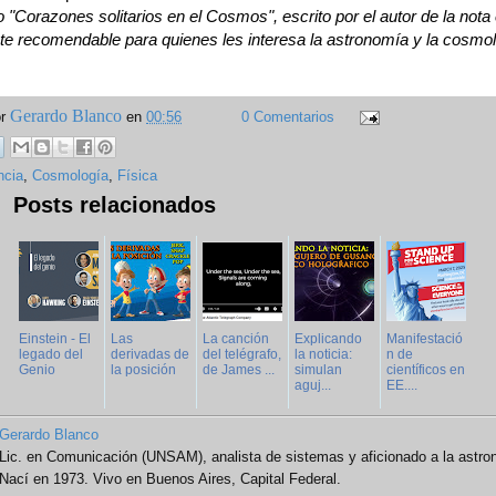
ro "Corazones solitarios en el Cosmos", escrito por el autor de la nota
 recomendable para quienes les interesa la astronomía y la cosmol
Gerardo Blanco
or
en
00:56
0 Comentarios
ncia
,
Cosmología
,
Física
Posts relacionados
Einstein - El
Las
La canción
Explicando
Manifestació
legado del
derivadas de
del telégrafo,
la noticia:
n de
Genio
la posición
de James ...
simulan
científicos en
aguj...
EE....
Gerardo Blanco
Lic. en Comunicación (UNSAM), analista de sistemas y aficionado a la astro
Nací en 1973. Vivo en Buenos Aires, Capital Federal.