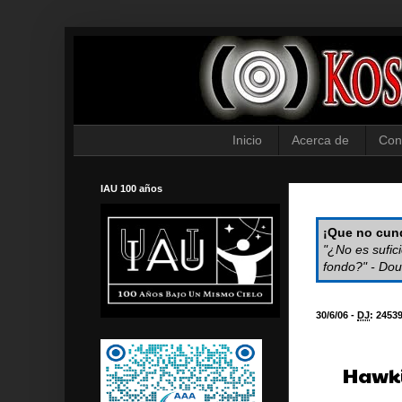
Inicio
Acerca de
Con
IAU 100 años
¡Que no cund
"¿No es sufic
fondo?" - Dou
30/6/06 -
DJ
:
2453
Hawki