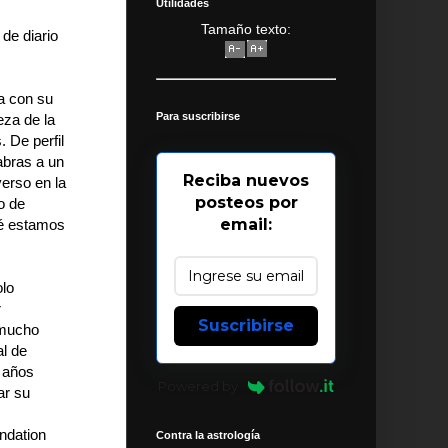
Utilidades
Tamaño texto:
de diario
a con su
Para suscribirse
eza de la
 De perfil
abras a un
Reciba nuevos
verso en la
posteos por
o de
email:
ué estamos
olo
r
Suscribirse
 mucho
al de
s años
Powered by
ar su
ndation
Contra la astrología