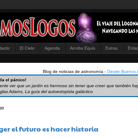
tacto
El Cielo
Agenda
Arroba Equis
Extras
Enla
Blog de noticias de astronomía -
Desde Buenos A
a el pánico!
iente ver que un jardín es hermoso sin tener que creer que también ha
glas Adams, La guía del autoestopista galáctico.
123
er el futuro es hacer historia