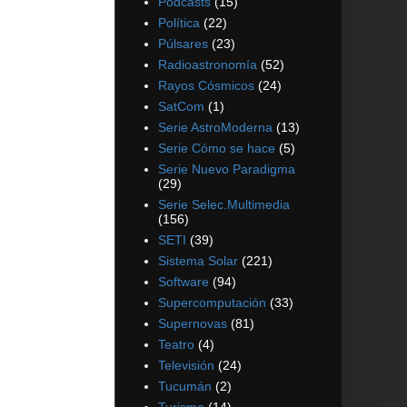
Podcasts
(15)
Política
(22)
Púlsares
(23)
Radioastronomía
(52)
Rayos Cósmicos
(24)
SatCom
(1)
Serie AstroModerna
(13)
Serie Cómo se hace
(5)
Serie Nuevo Paradigma
(29)
Serie Selec.Multimedia
(156)
SETI
(39)
Sistema Solar
(221)
Software
(94)
Supercomputación
(33)
Supernovas
(81)
Teatro
(4)
Televisión
(24)
Tucumán
(2)