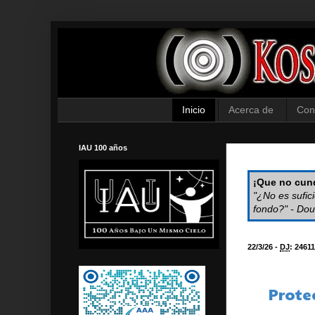
Inicio
Acerca de
Con
IAU 100 años
¡Que no cund
"¿No es sufic
fondo?" - Dou
22/3/26 -
DJ
:
2461
Proteg