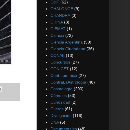
CdlF
(62)
CHALONGE
(9)
CHANDRA
(3)
CHINA
(3)
CIEMAT
(1)
Ciencia
(72)
Ciencia Argentina
(99)
Ciencia Ciudadana
(36)
CONAE
(13)
Concursos
(27)
CONICET
(12)
Cont.Lumínica
(27)
ContraLaAstrología
(48)
Cosmología
(290)
Cúmulos
(53)
Curiosidad
(2)
Cursos
(61)
Divulgación
(116)
DNA
(5)
Documentales
(48)