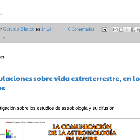
»
Gerardo Blanco
or
en
14:14
0 Comentarios
mor
903
laciones sobre vida extraterrestre, en lo
os
igación sobre los estudios de astrobiología y su difusión.