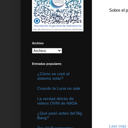
Sobre el p
Archivo
Entradas populares
¿Cómo se creó el
sistema solar?
Cuando la Luna no sale
La verdad detrás de
videos OVNI de NASA
¿Qué pasó antes del Big
Bang?
Leer más 
Top 10 Exoplanetas: