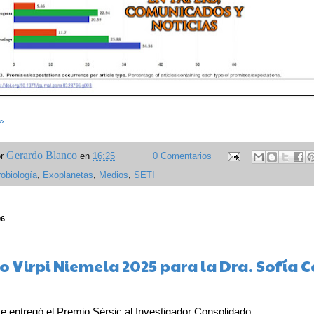
»
Gerardo Blanco
or
en
16:25
0 Comentarios
robiología
,
Exoplanetas
,
Medios
,
SETI
96
o Virpi Niemela 2025 para la Dra. Sofía 
e entregó el Premio Sérsic al Investigador Consolidado.