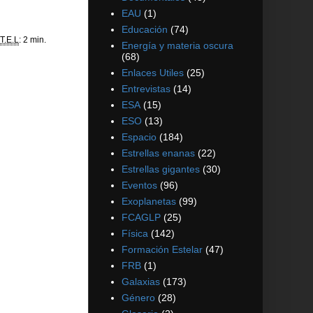
EAU
(1)
Educación
(74)
T.E.L
: 2 min.
Energía y materia oscura
(68)
Enlaces Utiles
(25)
Entrevistas
(14)
ESA
(15)
ESO
(13)
Espacio
(184)
Estrellas enanas
(22)
Estrellas gigantes
(30)
Eventos
(96)
Exoplanetas
(99)
FCAGLP
(25)
Física
(142)
Formación Estelar
(47)
FRB
(1)
Galaxias
(173)
Género
(28)