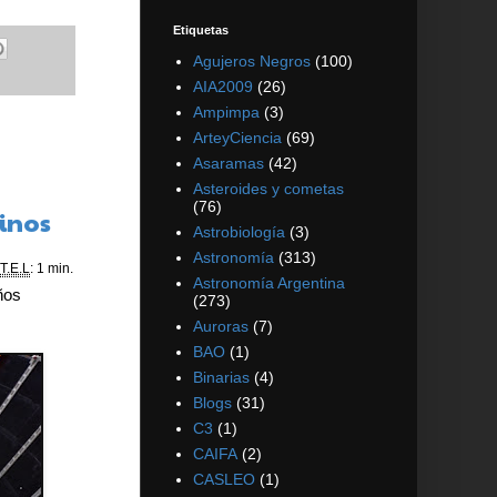
Etiquetas
Agujeros Negros
(100)
AIA2009
(26)
Ampimpa
(3)
ArteyCiencia
(69)
Asaramas
(42)
Asteroides y cometas
(76)
rinos
Astrobiología
(3)
Astronomía
(313)
T.E.L
: 1 min.
Astronomía Argentina
ños
(273)
Auroras
(7)
BAO
(1)
Binarias
(4)
Blogs
(31)
C3
(1)
CAIFA
(2)
CASLEO
(1)