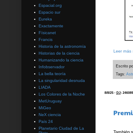
Espacial.org
Espacio sur
Eureka
Exactamente
Físicanet
Francis
Historia de la astronomía
Leer más 
Historias de la ciencia
Humanizando la ciencia
Escrito p
Infobservador
La bella teoría
Tags:
Ast
La singularidad desnuda
LIADA
8/8/25 -
DJ
:
24608
Los Colores de la Noche
MetUruguay
MiGeo
Premi
NeX ciencia
País 24
Planetario Ciudad de La
También s