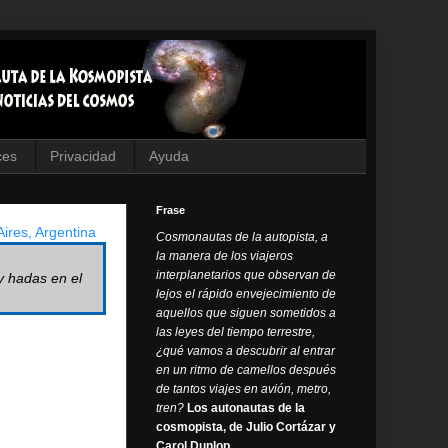
ces
Privacidad
Ayuda
Frase
ires, Argentina
Cosmonautas de la autopista, a
la manera de los viajeros
interplanetarios que observan de
y hadas en el
lejos el rápido envejecimiento de
aquellos que siguen sometidos a
las leyes del tiempo terrestre,
¿qué vamos a descubrir al entrar
en un ritmo de camellos después
de tantos viajes en avión, metro,
tren?
Los autonautas de la
cosmopista, de Julio Cortázar y
Carol Dunlop.