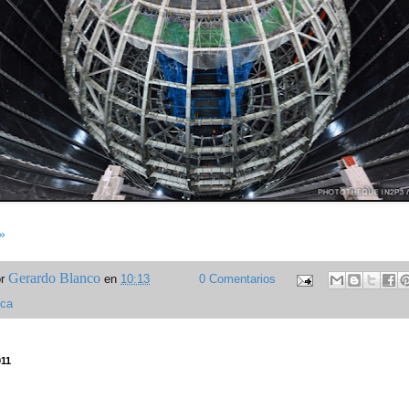
»
Gerardo Blanco
or
en
10:13
0 Comentarios
ica
911