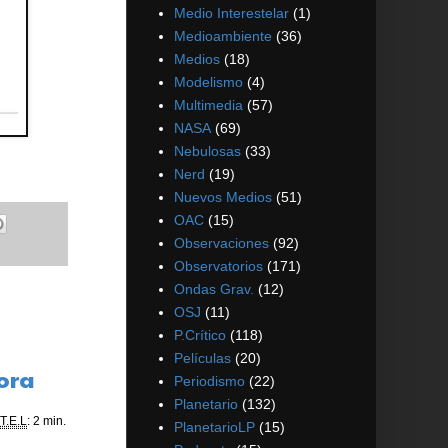
Medio Interestelar
(1)
Medioambiente
(36)
Medios
(18)
Modelismo
(4)
Multimedia
(57)
NASA
(69)
Nebulosas
(33)
Nerd
(19)
Nuevos Medios
(51)
OAC
(15)
Observaciones
(92)
Observatorios
(171)
Ondas Grav.
(12)
OSJ
(11)
P.Crítico
(118)
Películas
(20)
Cora
Periodismo
(22)
Planetario
(132)
T.E.L
: 2 min.
PlanetarioLP
(15)