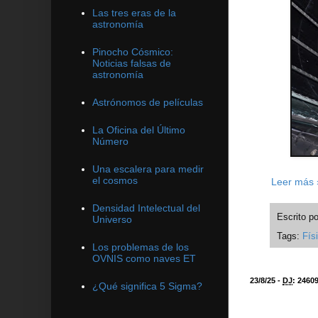
Las tres eras de la
astronomía
Pinocho Cósmico:
Noticias falsas de
astronomía
Astrónomos de películas
La Oficina del Último
Número
Una escalera para medir
el cosmos
Leer más 
Densidad Intelectual del
Escrito p
Universo
Tags:
Fís
Los problemas de los
OVNIS como naves ET
23/8/25 -
DJ
:
2460
¿Qué significa 5 Sigma?