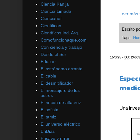
Ciencia Kanija
Ciencia Limada
Leer más 
Ciencianet
Cientificon
Escrito p
Científicos Ind. Arg.
Tags:
Hu
Comofuncionaque.com
Con ciencia y trabajo
Desde el Sur
15/8/25 -
DJ
:
2460
Educ.ar
El astrónomo errante
El cable
Especu
El desmitificador
medi
El mensajero de los
astros
El rincón de alfacruz
Una invest
El sofista
El tamiz
El universo eléctrico
EnDias
Ensayo y error