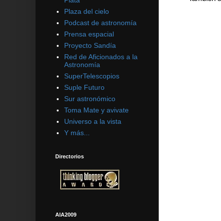
Plata
Plaza del cielo
Podcast de astronomía
Prensa espacial
Proyecto Sandía
Red de Aficionados a la
Astronomía
SuperTelescopios
Suple Futuro
Sur astronómico
Toma Mate y avivate
Universo a la vista
Y más...
Directorios
AIA2009