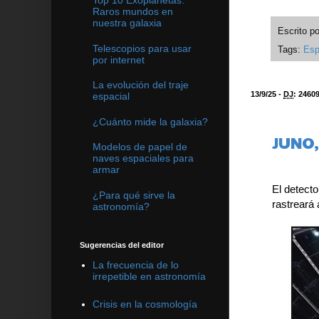
Raros mundos en
nuestra galaxia
Escrito p
Telescopios para usar
Tags:
Esp
por internet
La evolución del traje
13/9/25 -
DJ
:
2460
espacial
¿Cuánto mide la galaxia?
JUNO, 
Modelos de papel de
naves espaciales para
armar
El detect
¿Para qué sirve la
rastreará 
astronomía?
Sugerencias del editor
La frecuencia de lo
irrepetible en astronomía
Crisis en la cosmología