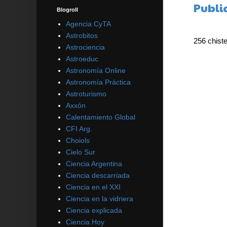
Publi
Blogroll
Agencia CyTA
Astrobitos
256 chist
Astrociencia
Astroeduc
Astronomía Online
Astronomía Práctica
Astroturismo
Axxón
Calentamiento Global
CFI Arg.
Choiols
Cielo Sur
Ciencia Argentina
Ciencia descarriada
Ciencia en el XXI
Ciencia en la vidriera
Ciencia explicada
Ciencia Hoy