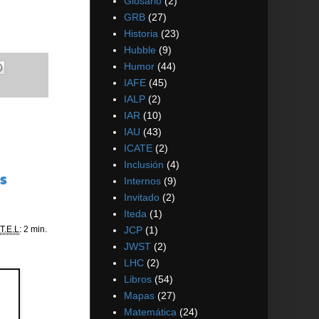
Glosario
(2)
GRB
(27)
Historia
(23)
Hubble
(9)
Humor
(44)
IAFE
(45)
IALP
(2)
IAR
(10)
IAU
(43)
ICATE
(2)
Inclusión
(4)
s
Internos
(9)
Invitado
(2)
Iteda
(1)
T.E.L
: 2 min.
JCP
(1)
JWST
(2)
LHC
(2)
Libros
(54)
Mapas
(27)
Matemática
(24)