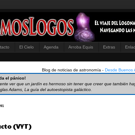
tacto
El Cielo
Agenda
Arroba Equis
Extras
Enla
Blog de noticias de astronomía -
Desde Buenos A
a el pánico!
iente ver que un jardín es hermoso sin tener que creer que también ha
glas Adams, La guía del autoestopista galáctico.
991
cto (VYT)