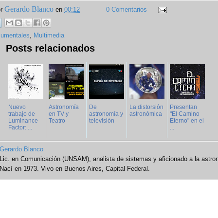
Gerardo Blanco
or
en
00:12
0 Comentarios
umentales
,
Multimedia
Posts relacionados
Nuevo
Astronomía
De
La distorsión
Presentan
trabajo de
en TV y
astronomía y
astronómica
"El Camino
Luminance
Teatro
televisión
Eterno" en el
Factor: ...
...
Gerardo Blanco
Lic. en Comunicación (UNSAM), analista de sistemas y aficionado a la astro
Nací en 1973. Vivo en Buenos Aires, Capital Federal.