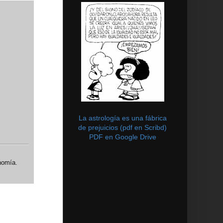
La astrología es una fábrica
de prejuicios (pdf en Scribd)
PDF en Google Drive
nomía.