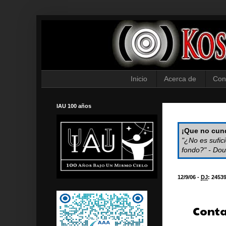
Inicio
Acerca de
Con
IAU 100 años
¡Que no cund
"¿No es sufic
fondo?" - Dou
12/9/06 -
DJ
:
2453
Conta