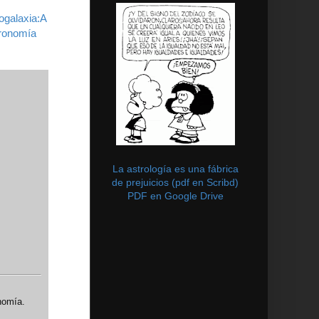
ogalaxia:A
ronomía
La astrología es una fábrica
de prejuicios (pdf en Scribd)
PDF en Google Drive
nomía.