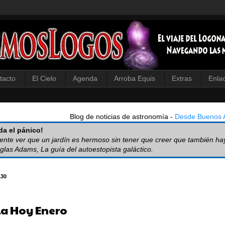
tacto
El Cielo
Agenda
Arroba Equis
Extras
Enla
Blog de noticias de astronomía -
Desde Buenos A
a el pánico!
iente ver que un jardín es hermoso sin tener que creer que también ha
glas Adams, La guía del autoestopista galáctico.
130
ia Hoy Enero