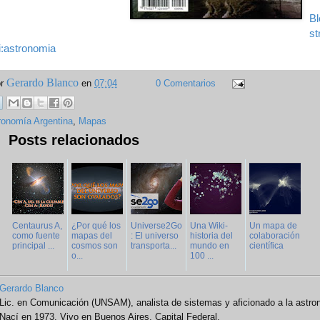
Bl
st
i:astronomia
Gerardo Blanco
or
en
07:04
0 Comentarios
ronomía Argentina
,
Mapas
Posts relacionados
Centaurus A,
¿Por qué los
Universe2Go
Una Wiki-
Un mapa de
como fuente
mapas del
: El universo
historia del
colaboración
principal ...
cosmos son
transporta...
mundo en
científica
o...
100 ...
Gerardo Blanco
Lic. en Comunicación (UNSAM), analista de sistemas y aficionado a la astro
Nací en 1973. Vivo en Buenos Aires, Capital Federal.