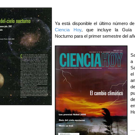
Ya está disponible el último número de 
Ciencia Hoy
, que incluye la Guía 
Nocturno para el primer semestre del añ
S
a
S
e
an
pu
d
e
Ho