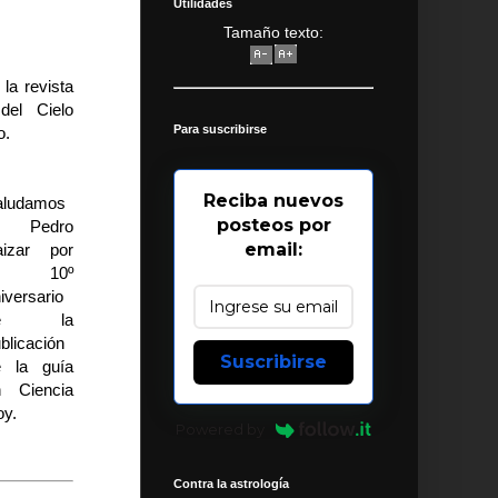
Utilidades
Tamaño texto:
la revista
del Cielo
Para suscribirse
o.
Reciba nuevos
aludamos
posteos por
 Pedro
email:
aizar por
l 10º
iversario
de la
blicación
Suscribirse
e la guía
n Ciencia
y.
Powered by
Contra la astrología