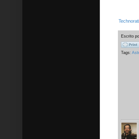
Technorat
Escrito p
Tags:
Ast