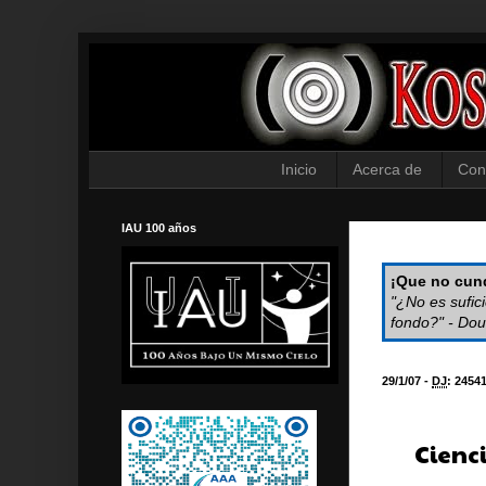
Inicio
Acerca de
Con
IAU 100 años
¡Que no cund
"¿No es sufic
fondo?" - Dou
29/1/07 -
DJ
:
2454
Cienc