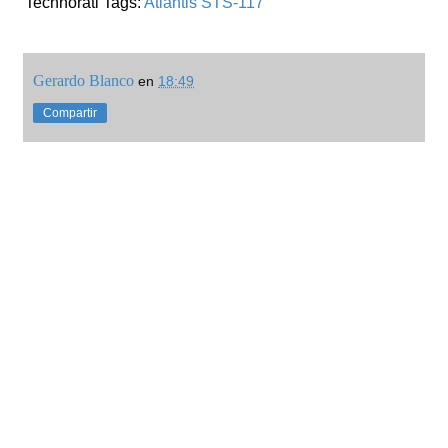
Technorati Tags:
Atlantis
STS-117
Gerardo Blanco
en
18:49
Compartir