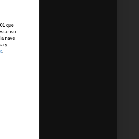
001 que
descenso
 la nave
ua y
x
.