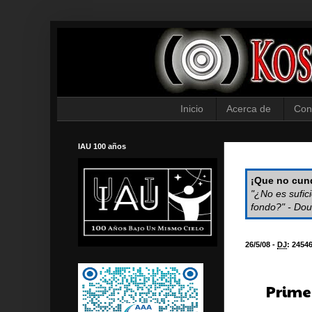
Inicio
Acerca de
Con
IAU 100 años
¡Que no cund
"¿No es sufic
fondo?" - Dou
26/5/08 -
DJ
:
2454
Prime