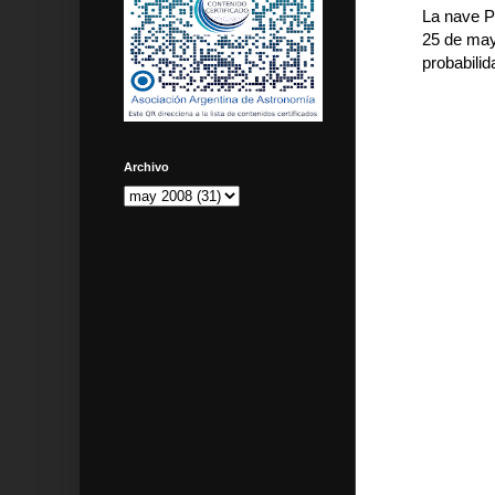
La nave P
25 de may
probabilid
Archivo