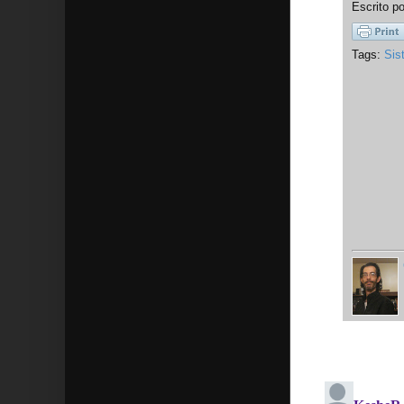
Escrito p
Tags:
Sis