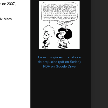
o de 2007,
nix Mars
La astrología es una fábrica
de prejuicios (pdf en Scribd)
PDF en Google Drive