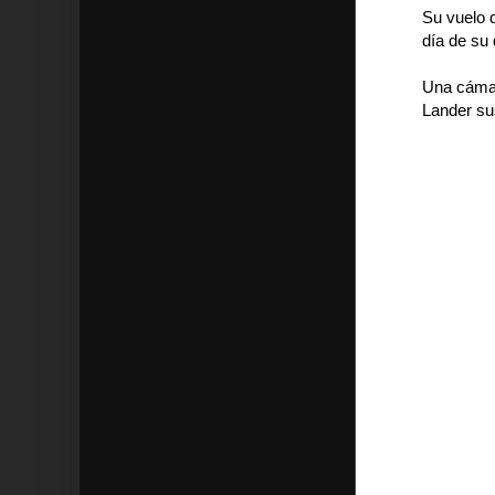
Su vuelo d
día de su
Una cámar
Lander su