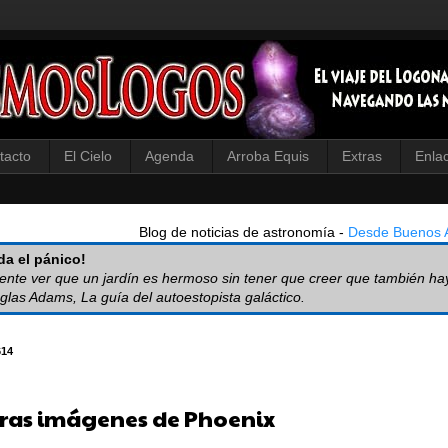
tacto
El Cielo
Agenda
Arroba Equis
Extras
Enla
Blog de noticias de astronomía -
Desde Buenos A
a el pánico!
iente ver que un jardín es hermoso sin tener que creer que también ha
glas Adams, La guía del autoestopista galáctico.
614
ras imágenes de Phoenix