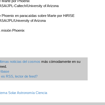
 Marte por Phoenix
ASA/JPL-Caltech/University of Arizona
 Phoenix en paracaídas sobre Marte por HiRISE
ASA/JPL/University of Arizona
a misión Phoenix
ltimas noticias del cosmos
más cómodamente en su
feed.
ríbase
es RSS, lector de feed?
tema Solar
Astronomía
Ciencia