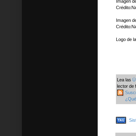
Imagen de
Crédito:N
Imagen de
Crédito:N
Logo de l
Lea las
Ú
lector de 
Susc
¿Qué 
Sis