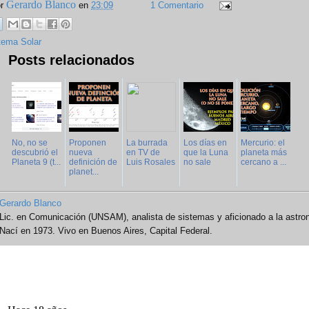
Gerardo Blanco
or
en
23:09
1 Comentario
tema Solar
Posts relacionados
No, no se
Proponen
La burrada
Los días en
Mercurio: el
descubrió el
nueva
en TV de
que la Luna
planeta más
Planeta 9 (t...
definición de
Luis Rosales
no sale
cercano a ...
planet...
Gerardo Blanco
Lic. en Comunicación (UNSAM), analista de sistemas y aficionado a la astro
Nací en 1973. Vivo en Buenos Aires, Capital Federal.