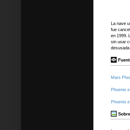
La nave u
fue cance
en 1999. 
sin usar c
desusada 
Fuent
Mars Phoe
Phoenix 
Phoenix 
Sobre