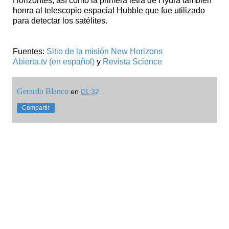
Horizontes, así como la primera letra de Hydra también
honra al telescopio espacial Hubble que fue utilizado
para detectar los satélites.
Fuentes:
Sitio de la misión New Horizons
Abierta.tv (en español)
y
Revista Science
Gerardo Blanco
en
01:32
Compartir