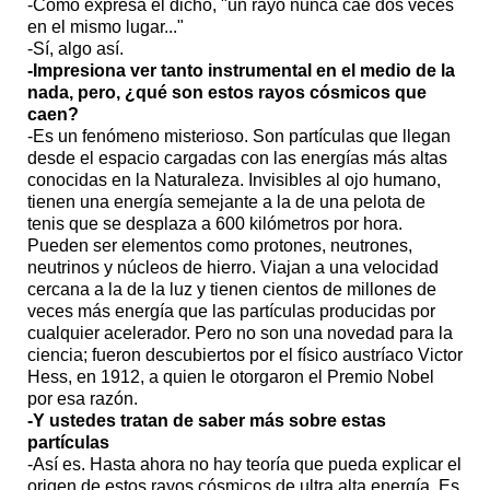
-Como expresa el dicho, "un rayo nunca cae dos veces
en el mismo lugar..."
-Sí, algo así.
-Impresiona ver tanto instrumental en el medio de la
nada, pero, ¿qué son estos rayos cósmicos que
caen?
-Es un fenómeno misterioso. Son partículas que llegan
desde el espacio cargadas con las energías más altas
conocidas en la Naturaleza. Invisibles al ojo humano,
tienen una energía semejante a la de una pelota de
tenis que se desplaza a 600 kilómetros por hora.
Pueden ser elementos como protones, neutrones,
neutrinos y núcleos de hierro. Viajan a una velocidad
cercana a la de la luz y tienen cientos de millones de
veces más energía que las partículas producidas por
cualquier acelerador. Pero no son una novedad para la
ciencia; fueron descubiertos por el físico austríaco Victor
Hess, en 1912, a quien le otorgaron el Premio Nobel
por esa razón.
-Y ustedes tratan de saber más sobre estas
partículas
-Así es. Hasta ahora no hay teoría que pueda explicar el
origen de estos rayos cósmicos de ultra alta energía. Es