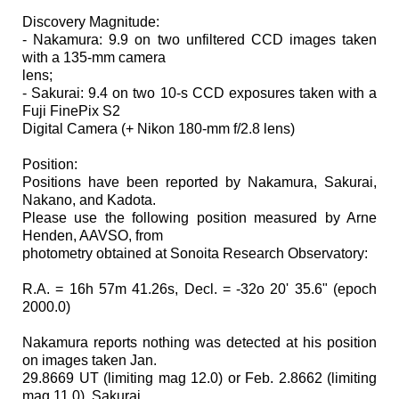
Discovery Magnitude:
- Nakamura: 9.9 on two unfiltered CCD images taken
with a 135-mm camera
lens;
- Sakurai: 9.4 on two 10-s CCD exposures taken with a
Fuji FinePix S2
Digital Camera (+ Nikon 180-mm f/2.8 lens)
Position:
Positions have been reported by Nakamura, Sakurai,
Nakano, and Kadota.
Please use the following position measured by Arne
Henden, AAVSO, from
photometry obtained at Sonoita Research Observatory:
R.A. = 16h 57m 41.26s, Decl. = -32o 20' 35.6" (epoch
2000.0)
Nakamura reports nothing was detected at his position
on images taken Jan.
29.8669 UT (limiting mag 12.0) or Feb. 2.8662 (limiting
mag 11.0). Sakurai