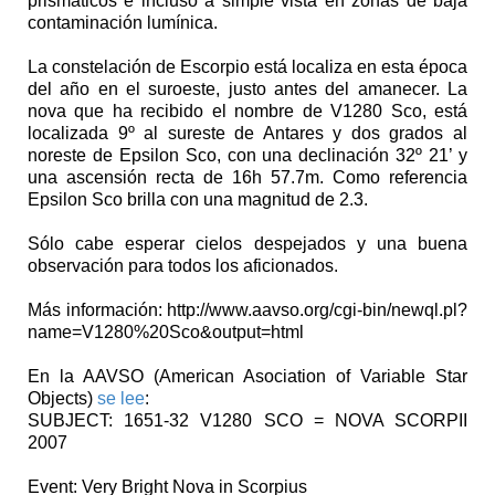
prismáticos e incluso a simple vista en zonas de baja
contaminación lumínica.
La constelación de Escorpio está localiza en esta época
del año en el suroeste, justo antes del amanecer. La
nova que ha recibido el nombre de V1280 Sco, está
localizada 9º al sureste de Antares y dos grados al
noreste de Epsilon Sco, con una declinación 32º 21’ y
una ascensión recta de 16h 57.7m. Como referencia
Epsilon Sco brilla con una magnitud de 2.3.
Sólo cabe esperar cielos despejados y una buena
observación para todos los aficionados.
Más información: http://www.aavso.org/cgi-bin/newql.pl?
name=V1280%20Sco&output=html
En la AAVSO (American Asociation of Variable Star
Objects)
se lee
:
SUBJECT: 1651-32 V1280 SCO = NOVA SCORPII
2007
Event: Very Bright Nova in Scorpius