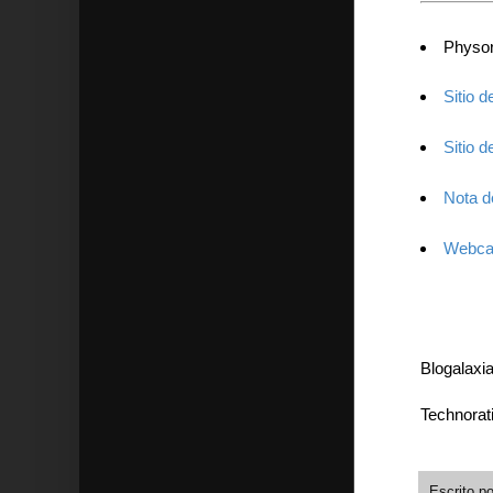
Physor
Sitio 
Sitio 
Nota d
Webca
Blogalaxi
Technorat
Escrito p