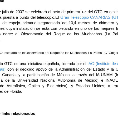
o
 julio de 2007 se celebrará el acto de primera luz del GTC en celeb
la puesta a punto del telescopio.El
Gran Telescopio CANARIAS (G
io de espejo primario segmentado de 10,4 metros de diámetro y
nes cuya instalación se está completando en uno de los mejores l
io norte: el Observatorio del Roque de los Muchachos (La Pal
.
TC: instalado en el Observatorio del Roque de los Muchachos, La Palma - GTCdigit
to GTC es una iniciativa española, liderada por el
IAC (Instituto de 
as)
con el decidido apoyo de la Administración del Estado y la
Canaria, y la participación de México, a través del IA-UNAM (In
ía de la Universidad Nacional Autónoma de Mexico) e INAOE (
de Astrofísica, Óptica y Electrónica), y Estados Unidos, a tr
d de Florida.
 links relacionados