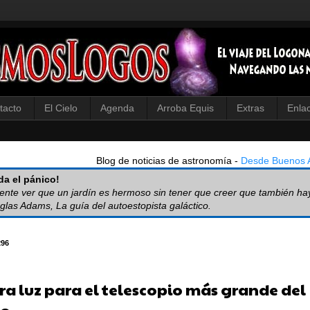
tacto
El Cielo
Agenda
Arroba Equis
Extras
Enla
Blog de noticias de astronomía -
Desde Buenos A
a el pánico!
iente ver que un jardín es hermoso sin tener que creer que también ha
glas Adams, La guía del autoestopista galáctico.
296
ra luz para el telescopio más grande del