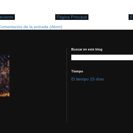
eciente
Página Principal
E
Comentarios de la entrada (Atom)
Buscar en este blog
Tiempo
El tiempo 15 días