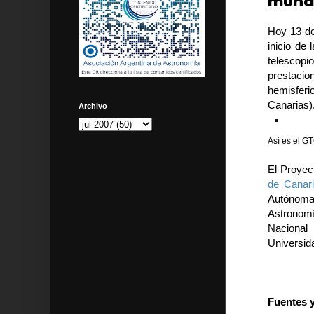
mund
Hoy 13 de
inicio de 
telescop
prestacio
hemisfer
Canarias)
Archivo
Así es el G
El Proyec
de Canari
Autónoma 
Astronom
Nacional 
Universida
Fuentes y