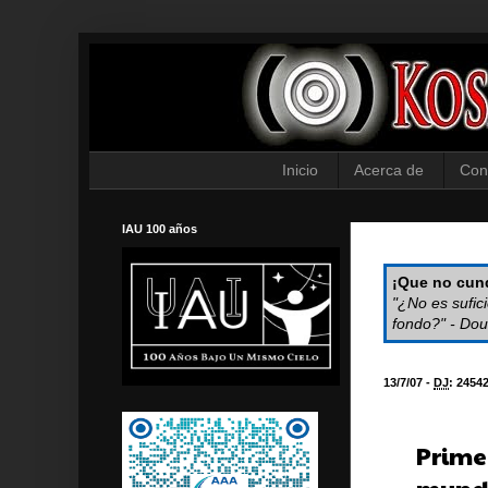
Inicio
Acerca de
Con
IAU 100 años
¡Que no cund
"¿No es sufic
fondo?" - Dou
13/7/07 -
DJ
:
2454
Prime