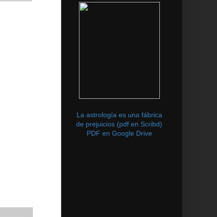
La astrología es una fábrica
de prejuicios (pdf en Scribd)
PDF en Google Drive