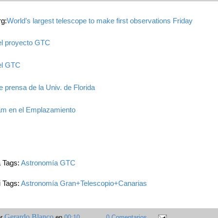
g:
World’s largest telescope to make first observations Friday
del proyecto GTC
del GTC
e prensa de la Univ. de Florida
m en el Emplazamiento
a Tags:
Astronomía
GTC
i Tags:
Astronomía
Gran+Telescopio+Canarias
Gerardo Blanco
or
en
00:10
0 Comentarios