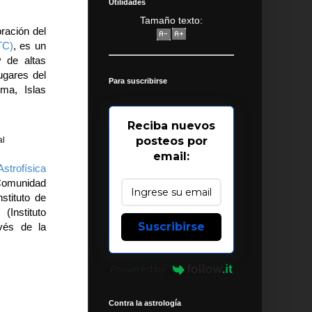
Utilidades
Tamaño texto:
ración del
TC)
, es un
 de altas
ugares del
Para suscribirse
ma, Islas
Reciba nuevos
posteos por
al
email:
Astrofísica
 Comunidad
stituto de
Instituto
Suscribirse
avés de la
Powered by
Contra la astrología