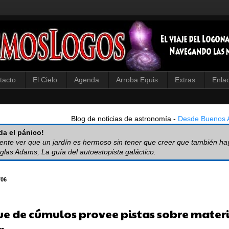
tacto
El Cielo
Agenda
Arroba Equis
Extras
Enla
Blog de noticias de astronomía -
Desde Buenos A
a el pánico!
iente ver que un jardín es hermoso sin tener que creer que también ha
glas Adams, La guía del autoestopista galáctico.
706
e de cúmulos provee pistas sobre mater