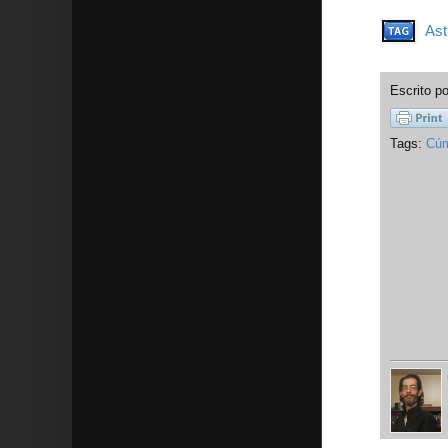
Ast
Escrito p
Tags:
Cúm