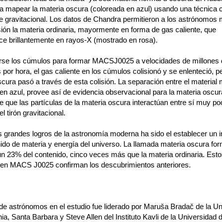
a mapear la materia oscura (coloreada en azul) usando una técnica 
e gravitacional. Los datos de Chandra permitieron a los astrónomos
sión la materia ordinaria, mayormente en forma de gas caliente, que
ce brillantemente en rayos-X (mostrado en rosa).
arse los cúmulos para formar MACSJ0025 a velocidades de millones
 por hora, el gas caliente en los cúmulos colisionó y se enlenteció, pe
cura pasó a través de esta colisión. La separación entre el material
 en azul, provee así de evidencia observacional para la materia oscu
de que las partículas de la materia oscura interactúan entre sí muy p
 tirón gravitacional.
s grandes logros de la astronomía moderna ha sido el establecer un i
ido de materia y energía del universo. La llamada materia oscura fo
un 23% del contenido, cinco veces más que la materia ordinaria. Est
 en MACS J0025 confirman los descubrimientos anteriores.
 de astrónomos en el estudio fue liderado por Maruša Bradač de la Un
nia, Santa Barbara y Steve Allen del Instituto Kavli de la Universidad 