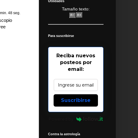
Utilidades
Tamaño texto:
min. 48 seg.
scopio
vee
Para suscribirse
Reciba nuevos
posteos por
email:
Suscribirse
Powered by
Contra la astrología