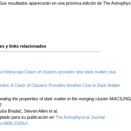
 Sus resultados aparecerán en una próxima edición de The Astrophys
es y links relacionados
eTelescope:Clash of clusters provides new dark matter clue
dra: A Clash of Clusters Provides Another Clue to Dark Matter
aling the properties of dark matter in the merging cluster MACSJ002
2
ša Bradač, Steven Allen et al.
ptado para su publicación en
The Astrophysical Journal
iv:0806.2320v2