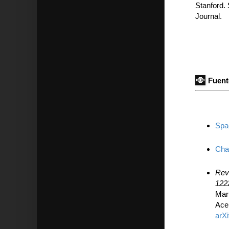
Stanford.
Journal.
Fuent
Spac
Chan
Reve
122
Maru
Ace
arX