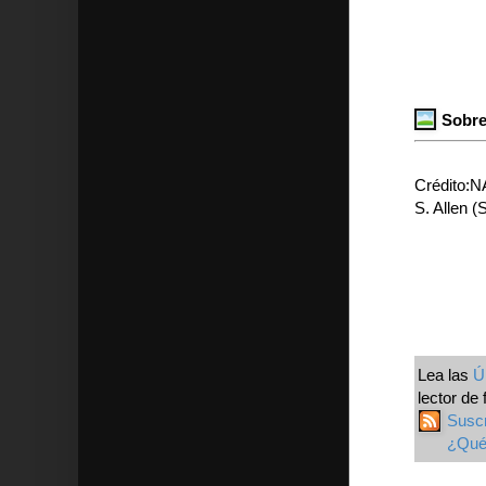
Sobre
Crédito:N
S. Allen (
Lea las
Ú
lector de 
Susc
¿Qué 