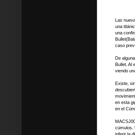
Las nueva
una titáni
una confi
Bullet(Ba
caso prev
De alguna
Bullet. Al
viendo un
Existe, s
descubier
movimient
en esta g
en el Cúm
MACSJ0025
cúmulos. 
inferir la