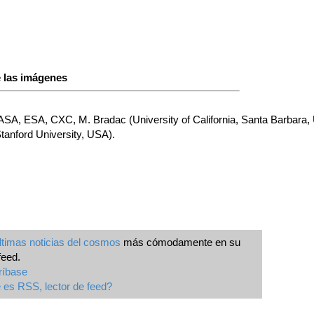
 las imágenes
ASA, ESA, CXC, M. Bradac (University of California, Santa Barbara,
Stanford University, USA).
ltimas noticias del cosmos
más cómodamente en su
feed.
ríbase
es RSS, lector de feed?