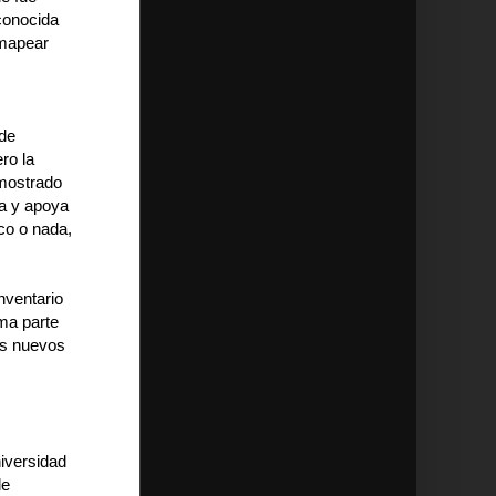
conocida
 mapear
 de
ro la
 mostrado
ra y apoya
oco o nada,
nventario
rma parte
os nuevos
iversidad
de