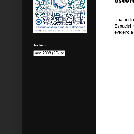
oscur
Una poder
Espacial 
evidencia
Archivo