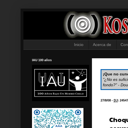
Inicio
Acerca de
Con
IAU 100 años
¡Que no cund
"¿No es sufic
fondo?" - Dou
27/8/08 -
DJ
:
2454
Choqu