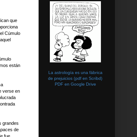
ican que
roporciona
 el Cúmulo
 aquel
úmulo
nomos están
La astrología es una fábrica
de prejuicios (pdf en Scribd)
PDF en Google Drive
ma
e verse en
olucrada
contrada
s grandes
apaces de
le fue