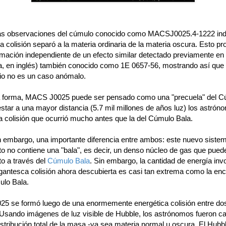
s observaciones del cúmulo conocido como MACSJ0025.4-1222 ind
ca colisión separó a la materia ordinaria de la materia oscura. Esto p
rmación independiente de un efecto similar detectado previamente en
la, en inglés) también conocido como 1E 0657-56, mostrando así que
io no es un caso anómalo.
 forma, MACS J0025 puede ser pensado como una "precuela" del C
 estar a una mayor distancia (5.7 mil millones de años luz) los astró
a colisión que ocurrió mucho antes que la del Cúmulo Bala.
in embargo, una importante diferencia entre ambos: este nuevo siste
to no contiene una "bala", es decir, un denso núcleo de gas que pued
o a través del
Cúmulo Bala
. Sin embargo, la cantidad de energía inv
igantesca colisión ahora descubierta es casi tan extrema como la en
ulo Bala.
 se formó luego de una enormemente energética colisión entre do
Usando imágenes de luz visible de Hubble, los astrónomos fueron c
 distribución total de la masa -ya sea materia normal u oscura. El Hubb