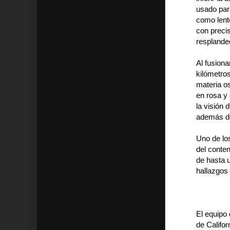
usado par
como lent
con preci
resplande
Al fusion
kilómetros
materia os
en rosa y
la visión 
además del
Uno de lo
del conten
de hasta 
hallazgos
El equipo
de Califor