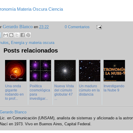
ronomía
Materia Oscura
Ciencia
Gerardo Blanco
or
en
23:22
0 Comentarios
ulos
,
Energía y materia oscura
Posts relacionados
Una onda
Poética
Nueva Vista
Un maduro
Investigando
gigante
cosmológica
del cúmulo
cúmulo en la
la Nube 9
rodando en
para
globular 47
distancia
lo prof...
investigar...
...
Gerardo Blanco
Lic. en Comunicación (UNSAM), analista de sistemas y aficionado a la astro
Nací en 1973. Vivo en Buenos Aires, Capital Federal.