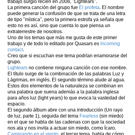
trabajo surgió recién en 2008, "Lightears".
La primera canción del grupo fue
El profeta
. El nombre
puede generar la confusión de que se trata de una letra
de tipo "mística", pero la primera estrofa ya señala que
esto no es así, sino que cuenta lo que piensa un
extraterrestre de nosotros.
Uno de los temas que más me gusta de este primer
trabajo y de todo lo editado por Quasars es
Incoming
contact
.
Creo que si escuchan ese tema podrían enamorarse del
grupo.
Lightears
no contiene ninguna canción con ese nombre.
El título surge de la combinación de las palabras Luz y
Lágrimas, en inglés. El segundo término alude al agua.
Estos dos elementos de la naturaleza se combinan en
una palabra que suena además a la palabra inglesa
para años luz (light years) lo que evoca la vastedad del
espacio.
El segundo álbum abre con una introducción (Un rayo
de luz, parte 1), seguida del tema
Fearless
(sin miedo)
en el que se habla de las cadenas con que la sociedad
nos ata y nos invita a actuar sin miedo, como Ícaro.
Caminando en el viento
, el tercer tema, habla de cómo