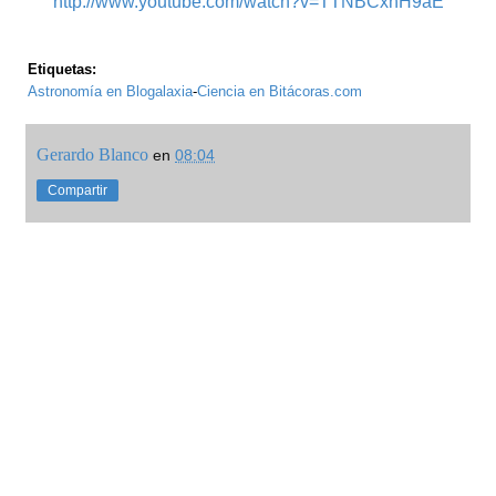
http://www.youtube.com/watch?v=TTNBCxhH9aE
Etiquetas:
Astronomía en Blogalaxia
-
Ciencia en Bitácoras.com
Gerardo Blanco
en
08:04
Compartir