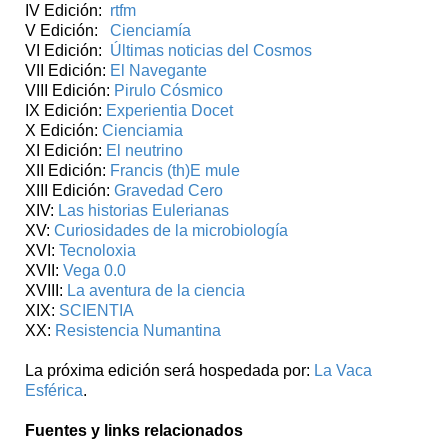
IV Edición:
rtfm
V Edición:
Cienciamía
VI Edición:
Últimas noticias del Cosmos
VII Edición:
El Navegante
VIII Edición:
Pirulo Cósmico
IX Edición:
Experientia Docet
X Edición:
Cienciamia
XI Edición:
El neutrino
XII Edición:
Francis (th)E mule
XIII Edición:
Gravedad Cero
XIV:
Las historias Eulerianas
XV:
Curiosidades de la microbiología
XVI:
Tecnoloxia
XVII:
Vega 0.0
XVIII:
La aventura de la ciencia
XIX:
SCIENTIA
XX:
Resistencia Numantina
La próxima edición será hospedada por:
La Vaca
Esférica
.
Fuentes y links relacionados