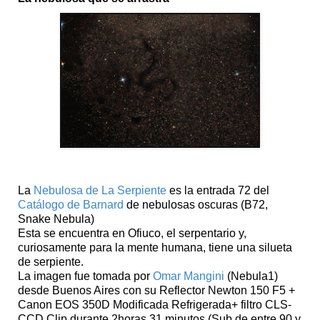
La
Nebulosa de La Serpiente
es la entrada 72 del
Catálogo de Barnard
de nebulosas oscuras (B72,
Snake Nebula)
Esta se encuentra en Ofiuco, el serpentario y,
curiosamente para la mente humana, tiene una silueta
de serpiente.
La imagen fue tomada por
Omar Mangini
(Nebula1)
desde Buenos Aires con su Reflector Newton 150 F5 +
Canon EOS 350D Modificada Refrigerada+ filtro CLS-
CCD Clip durante 2horas 31 minutos (Sub de entre 90 y