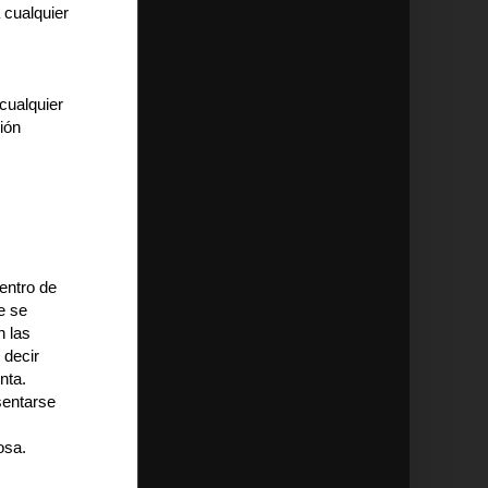
 cualquier
 cualquier
ión
.
dentro de
e se
n las
 decir
nta.
sentarse
osa.