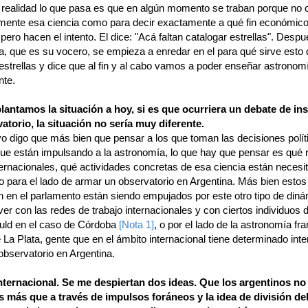
 realidad lo que pasa es que en algún momento se traban porque no
emente esa ciencia como para decir exactamente a qué fin económico
pero hacen el intento. El dice: "Acá faltan catalogar estrellas". Despu
a, que es su vocero, se empieza a enredar en el para qué sirve esto 
estrellas y dice que al fin y al cabo vamos a poder enseñar astronom
nte.
plantamos la situación a hoy, si es que ocurriera un debate de ins
atorio, la situación no sería muy diferente.
yo digo que más bien que pensar a los que toman las decisiones polí
que están impulsando a la astronomía, lo que hay que pensar es qué 
ternacionales, qué actividades concretas de esa ciencia están necesi
 para el lado de armar un observatorio en Argentina. Más bien esto
n en el parlamento están siendo empujados por este otro tipo de diná
ver con las redes de trabajo internacionales y con ciertos individuos
uld en el caso de Córdoba
[Nota 1]
, o por el lado de la astronomía fr
 La Plata, gente que en el ámbito internacional tiene determinado int
observatorio en Argentina.
internacional. Se me despiertan dos ideas. Que los argentinos no
 más que a través de impulsos foráneos y la idea de división del