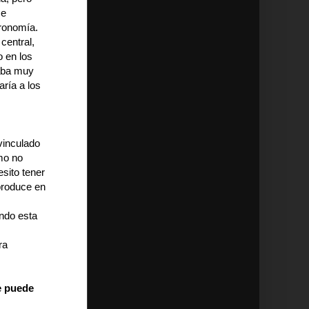
se
tronomía.
central,
 en los
taba muy
ría a los
vinculado
mo no
sito tener
produce en
ndo esta
ra
e puede