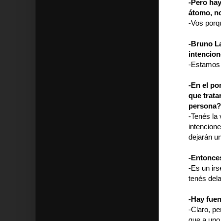
-Pero hay
átomo, no
-Vos porqu
-Bruno La
intencion
-Estamos 
-En el po
que trata
persona?
-Tenés la 
intencion
dejarán un
-Entonces
-Es un irs
tenés dela
-Hay fuen
-Claro, pe
que a uno