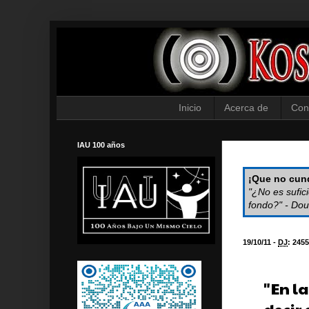
Inicio
Acerca de
Con
IAU 100 años
¡Que no cund
"¿No es sufic
fondo?" - Dou
19/10/11 -
DJ
:
2455
"En l