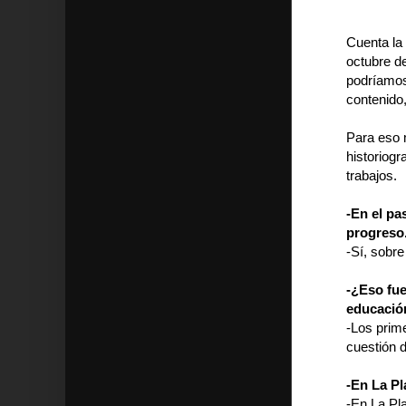
Cuenta la 
octubre de
podríamos
contenido
Para eso 
historiogr
trabajos.
-En el pa
progreso
-Sí, sobre
-¿Eso fue
educació
-Los prime
cuestión 
-En La Pl
-En La Pl