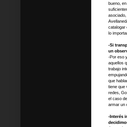
bueno, en
suficient
asociado, 
Avellaned
catalogar 
lo importa
-Si trans
un observ
-Por eso 
aquellos 
trabajo in
empujando
que habla
tiene que 
redes, Go
el caso de
armar un 
-Interés 
decidimos