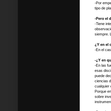
-Por empez
tipo de pla
-Pero el 
-Tiene int
observació
siempre. L
¿Y en el 
-En el cas
-¿Y en q
-En las fu
esas disci
puede deci
ciencias 
cualquier 
Porque en
sobre inv
instrument