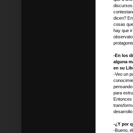
discursos,
contestand
dicen? En
cosas que 
hay que ir
observator
protagoni
-En los d
alguna ma
en su Libr
-Veo un pu
conocimie
pensando 
para estru
Entonces 
transforma
desarrollo
-¿Y por q
-Bueno, él