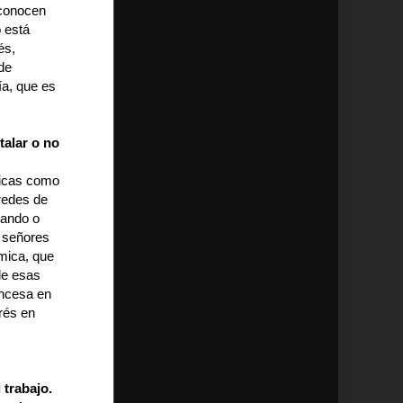
 conocen
 está
és,
de
ía, que es
talar o no
ticas como
redes de
tando o
s señores
mica, que
 de esas
ancesa en
erés en
 trabajo.