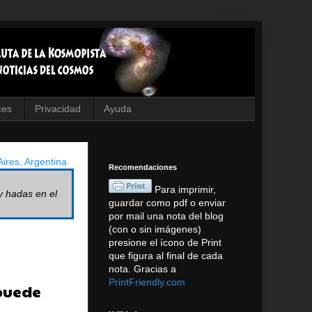
ces
Privacidad
Ayuda
ires, Argentina
Recomendaciones
Para imprimir,
y hadas en el
guardar como pdf o enviar
por mail una nota del blog
(con o sin imágenes)
presione el ícono de Print
que figura al final de cada
nota. Gracias a
PrintFriendly.com
 puede