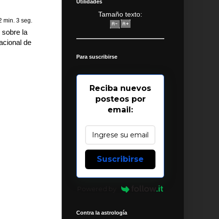
Utilidades
Tamaño texto:
2 min. 3 seg.
 sobre la
acional de
Para suscribirse
Reciba nuevos
posteos por
email:
Suscribirse
Powered by
Contra la astrología