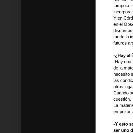
tampoco d
incorpora
Y en Córdo
en el Obs
discursos
fuerte la 
futuros a
-¿Hay all
-Hay una 
de la mat
necesito 
las condi
otros luga
Cuando se
cuestión.
La materia
empezar a
-Y esto s
ser uno d