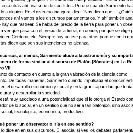
 encontrás ahí una serie de conflictos. Porque cuando Sarmiento habl
o a alguien. En el discurso inaugural dice: "Nos dicen que..." ¿Quié
tonces ahí vamos a los discursos parlamentarios. Y ahí también ap
hay que rastrear. Se habla del precio de la tierra para poner un obse
 a ver qué pasa con el precio de la tierra, en dónde, por qué se elige 
io en Córdoba, etc. Siempre hay un irse para atrás porque con lo qu
stas dicen que son sus intenciones no alcanza.
iscursos, al menos, Sarmiento alude a la astronomía y su import
nera de forma similar al discurso de Platón (Sócrates) en La Re
o VII.
nto de contacto en cuanto a la gran valoración de la ciencia como
nto. De todas maneras, Sarmiento cuando impulsaba el conocimient
en el desarrollo económico y social y en la gran capacidad que tenía
cturar y desarrollar la sociedad.
está muy asociado a una potencialidad que él le otorga al Estado co
dor de lo social, en un sentido que no sería tan platónico, sino asoci
 social, tecnológico, económico, productivo.
ué poner un observatorio iría en ese sentido?
 lo dice en en sus discursos. Él asocia, si ves los debates parlamen