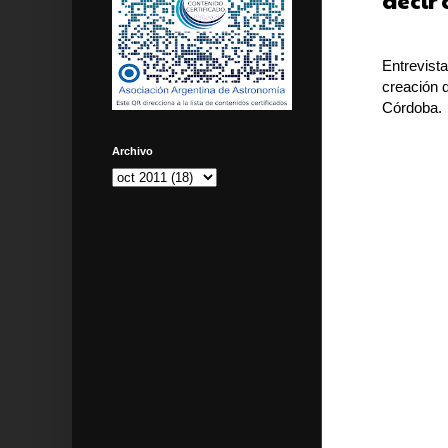
decir 
Entrevista
creación d
Córdoba.
Archivo