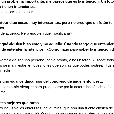
 un problema importante, me parece que es la intención. Un fotó
 tienen intenciones.
e no leíste a Latour.
tour dice cosas muy interesantes, pero no creo que un fotón te
es.
de acuerdo. Pero eso ¿en qué modificaría?
r qué alguien hizo esto y no aquello. Cuando tengo que entender
r de entender la intención. ¿Cómo hago para saber la intención 
ventaja de ser una persona, por lo pronto, y no un fotón. Y, sobre tod
es se manifiestan en cuestiones que son las que podés rastrear. Tus
 rastro.
 uno va a los discursos del congreso de aquel entonces...
e para atrás siempre para preguntarse por la determinación de la fue
nte.
tes mejores que otras.
ro inclusive los discursos inaugurales, que son una fuente clásica de l
 no le gustan, ¿por qué? Por como son interpretados. Pero si vas a 