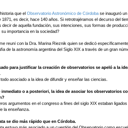
historia que el
Observatorio Astronómico de Córdoba
se inauguró un
 1871, es decir, hace 140 años. Si retrotrajéramos el decurso del ti
 decir de aquella fundación, sus intenciones, sus formas de producc
, su importancia en la sociedad?
me reuní con la Dra. Marina Rieznik quien se dedicó específicamente
afía de la astronomía argentina del Siglo XIX a través de un gran núm
sado para justificar la creación de observatorios se apeló a la ide
.
 todo asociado a la idea de difundir y enseñar las ciencias.
 inmediato o a posteriori, la idea de asociar los observatorios c
n?
ros argumentos en el congreso a fines del siglo XIX estaban ligados 
de la enseñanza.
ata se dio más rápido que en Córdoba.
ata estuvo más asociado a un cuestión del Observatorio como escuel