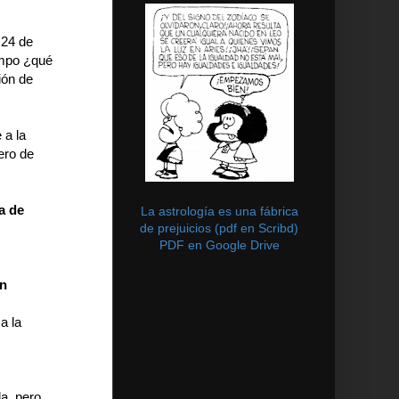
 24 de
empo ¿qué
ión de
 a la
ero de
a de
La astrología es una fábrica
de prejuicios (pdf en Scribd)
PDF en Google Drive
on
a la
a, pero