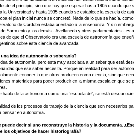
esde el principio, sino que hay que esperar hasta 1905 cuando que 
 a la Universidad y hasta 1935 cuando se establece la escuela de as
ba el plan inicial nunca se concretó. Nada de lo que se hacía, como 
ervatorio de Córdoba estaba orientado a la enseñanza. Y sin embargo
 de Sarmiento y los demás - Avellaneda y otros parlamentarios - es
idea de que el Observatorio era una escuela de astronomía que enseña
rgentinos sobre esta ciencia de avanzada.
í una idea de autonomía o soberanía?
idea de autonomía, pero está muy asociada a un saber que está des
erialidad que ese saber necesita. Porque en realidad para ser autóno
solamente conocer lo que otros producen como ciencia, sino que nece
ciones materiales para poder producir en la misma escala en que se 
res.
 habla de la astronomía como una "escuela de", se está desconocie
lidad de los procesos de trabajo de la ciencia que son necesarios pa
 pensar en autonomía.
e puede decir si uno reconstruye la historia y la documenta. ¿Es
e los objetivos de hacer historiografía?