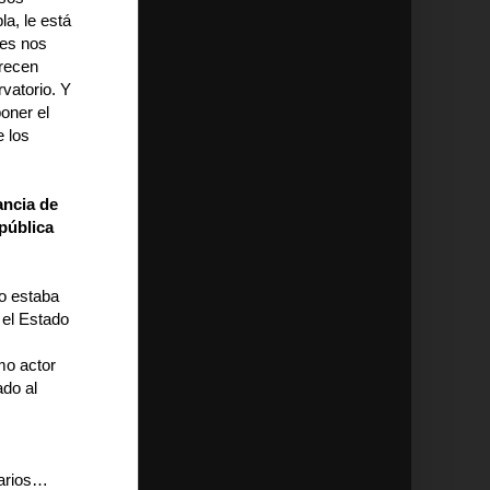
a, le está
nes nos
arecen
rvatorio. Y
poner el
e los
ancia de
pública
o estaba
 el Estado
mo actor
ado al
tarios…