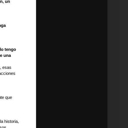
n, un
nga
lo tengo
de una
o, esas
 acciones
nte que
a historia,
esos