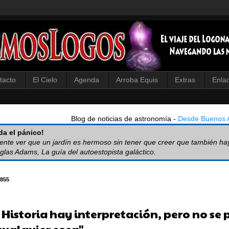
tacto
El Cielo
Agenda
Arroba Equis
Extras
Enla
Blog de noticias de astronomía -
Desde Buenos A
a el pánico!
iente ver que un jardín es hermoso sin tener que creer que también ha
glas Adams, La guía del autoestopista galáctico.
855
a Historia hay interpretación, pero no se