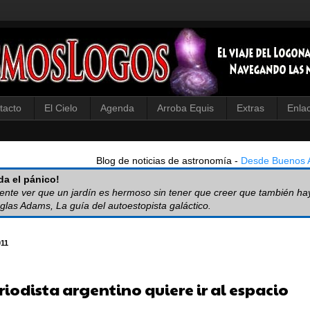
tacto
El Cielo
Agenda
Arroba Equis
Extras
Enla
Blog de noticias de astronomía -
Desde Buenos A
a el pánico!
iente ver que un jardín es hermoso sin tener que creer que también ha
glas Adams, La guía del autoestopista galáctico.
011
iodista argentino quiere ir al espacio