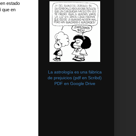
uen estado
í que en
La astrología es una fábrica
de prejuicios (pdf en Scribd)
PDF en Google Drive