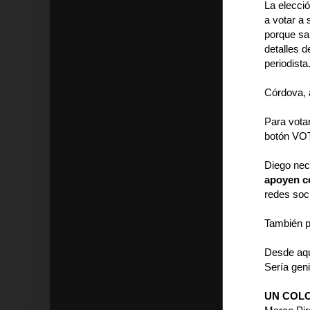
La elecció
a votar a 
porque sa
detalles 
periodista
Córdova, 
Para vota
botón VOT
Diego nec
apoyen c
redes soci
También p
Desde aqu
Sería gen
UN COL