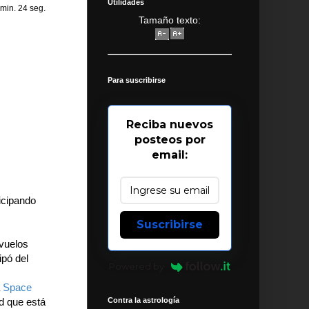
Utilidades
 min. 24 seg.
Tamaño texto:
Para suscribirse
Reciba nuevos
posteos por
email:
icipando
Suscribirse
 vuelos
ipó del
Powered by
a
Space
Contra la astrología
d que está