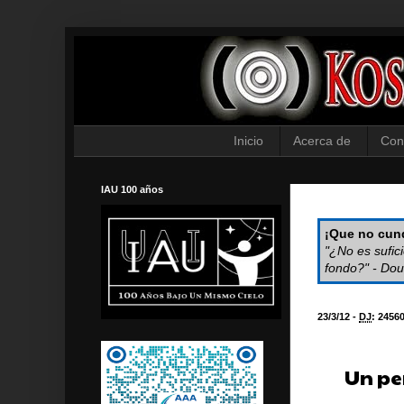
Inicio
Acerca de
Con
IAU 100 años
¡Que no cund
"¿No es sufic
fondo?" - Dou
23/3/12 -
DJ
:
2456
Un per