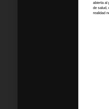
abierta a
de salud, 
realidad n