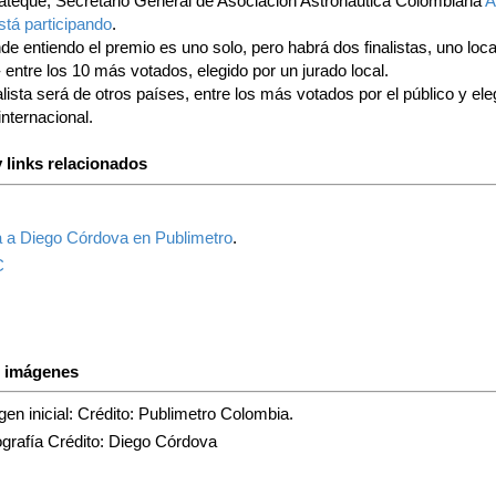
ateque, Secretario General de Asociación Astronáutica Colombiana
A
stá participando
.
e entiendo el premio es uno solo, pero habrá dos finalistas, uno loca
entre los 10 más votados, elegido por un jurado local.
nalista será de otros países, entre los más votados por el público y ele
internacional.
 links relacionados
a a Diego Córdova en Publimetro
.
C
s imágenes
en inicial: Crédito: Publimetro Colombia.
grafía Crédito: Diego Córdova