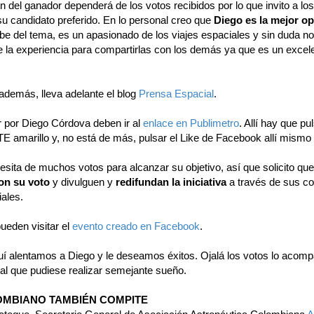
n del ganador dependerá de los votos recibidos por lo que invito a los
su candidato preferido. En lo personal creo que
Diego es la mejor o
be del tema, es un apasionado de los viajes espaciales y sin duda no
de la experiencia para compartirlas con los demás ya que es un excel
.
además, lleva adelante el blog
Prensa Espacial
.
r por Diego Córdova deben ir al
enlace en Publimetro
. Allí hay que pul
E amarillo y, no está de más, pulsar el Like de Facebook allí mismo
esita de muchos votos para alcanzar su objetivo, así que solicito qu
on su voto
y divulguen y
redifundan la iniciativa
a través de sus co
ales.
ueden visitar el
evento creado en Facebook
.
í alentamos a Diego y le deseamos éxitos. Ojalá los votos lo acom
ial que pudiese realizar semejante sueño.
OMBIANO TAMBIÉN COMPITE