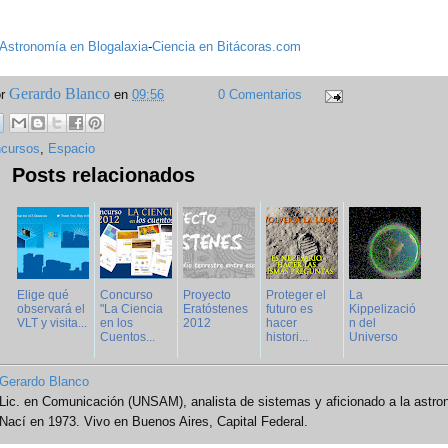
Astronomía en Blogalaxia
-
Ciencia en Bitácoras.com
Gerardo Blanco
or
en
09:56
0 Comentarios
cursos
,
Espacio
Posts relacionados
Elige qué
Concurso
Proyecto
Proteger el
La
observará el
"La Ciencia
Eratóstenes
futuro es
Kippelizació
VLT y visita...
en los
2012
hacer
n del
Cuentos...
histori...
Universo
Gerardo Blanco
Lic. en Comunicación (UNSAM), analista de sistemas y aficionado a la astro
Nací en 1973. Vivo en Buenos Aires, Capital Federal.