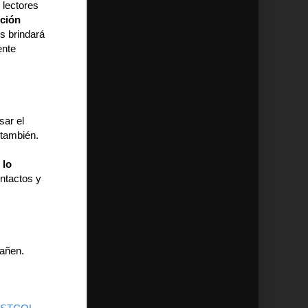
 lectores
pción
s brindará
ente
sar el
 también.
e
lo
ntactos y
pañen.