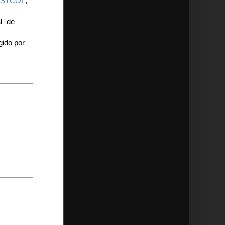
STCOL
,
l -de
gido por