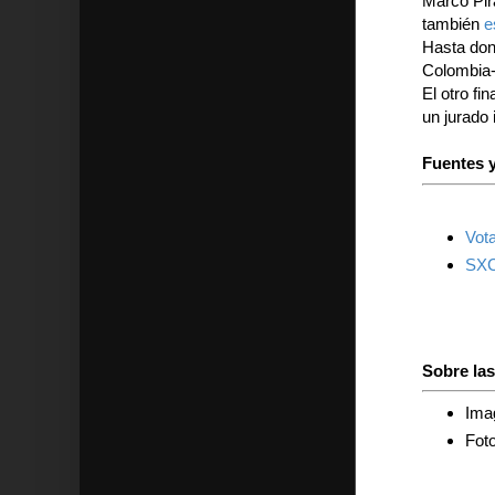
Marco Pir
también
e
Hasta dond
Colombia- 
El otro fi
un jurado 
Fuentes y
Vot
SX
Sobre la
Imag
Foto