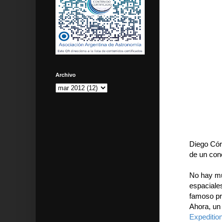
Archivo
Diego Cór
de un con
No hay mu
espaciale
famoso pr
Ahora, un
Expeditio