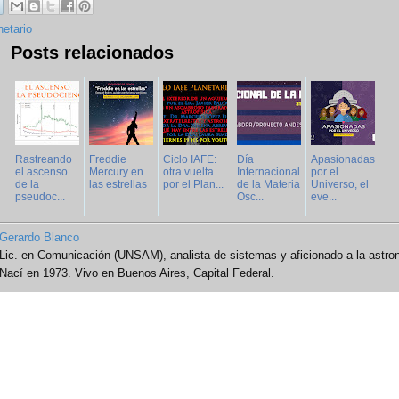
netario
Posts relacionados
Rastreando
Freddie
Ciclo IAFE:
Día
Apasionadas
el ascenso
Mercury en
otra vuelta
Internacional
por el
de la
las estrellas
por el Plan...
de la Materia
Universo, el
pseudoc...
Osc...
eve...
Gerardo Blanco
Lic. en Comunicación (UNSAM), analista de sistemas y aficionado a la astro
Nací en 1973. Vivo en Buenos Aires, Capital Federal.