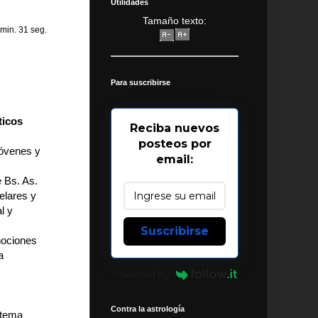
Utilidades
Tamaño texto:
 min. 31 seg.
Para suscribirse
ticos
Reciba nuevos
posteos por
jóvenes y
email:
 Bs. As.
elares y
l y
Suscribirse
 nociones
a
Powered by
Contra la astrología
stema