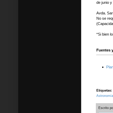
de junio y 
Avda. Sarm
No se requ
(Capacidad
*Si bien l
Fuentes y
Plan
Etiquetas:
Astronomía
Escrito p