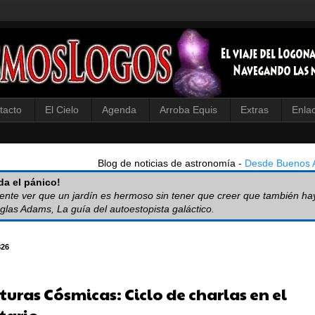
tacto
El Cielo
Agenda
Arroba Equis
Extras
Enla
Blog de noticias de astronomía -
Desde Buenos A
a el pánico!
iente ver que un jardín es hermoso sin tener que creer que también ha
glas Adams, La guía del autoestopista galáctico.
826
turas Cósmicas: Ciclo de charlas en el