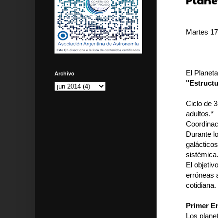
Plane
Martes 17 
El Planeta
Archivo
"Estructu
Ciclo de 3
adultos.*
Coordinac
Durante l
galácticos
sistémica
El objetiv
erróneas 
cotidiana.
Primer E
Los plane