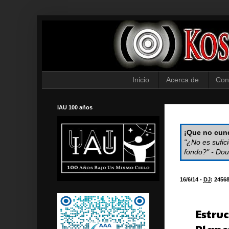
Inicio
Acerca de
Con
IAU 100 años
¡Que no cund
"¿No es sufic
fondo?" - Dou
16/6/14 -
DJ
:
2456
Estruc