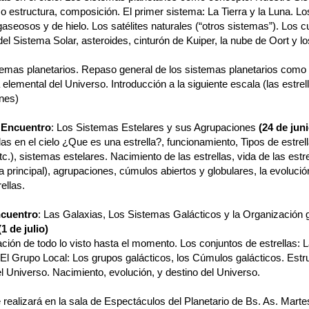
 estructura, composición. El primer sistema: La Tierra y la Luna. Lo
aseosos y de hielo. Los satélites naturales (“otros sistemas”). Los 
l Sistema Solar, asteroides, cinturón de Kuiper, la nube de Oort y lo
temas planetarios. Repaso general de los sistemas planetarios como
 elemental del Universo. Introducción a la siguiente escala (las estrel
nes)
Encuentro
: Los Sistemas Estelares y sus Agrupaciones
(24 de juni
las en el cielo ¿Que es una estrella?, funcionamiento, Tipos de estrell
c.), sistemas estelares. Nacimiento de las estrellas, vida de las estre
 principal), agrupaciones, cúmulos abiertos y globulares, la evolución 
ellas.
ncuentro
: Las Galaxias, Los Sistemas Galácticos y la Organización g
(1 de julio)
ción de todo lo visto hasta el momento. Los conjuntos de estrellas: 
 El Grupo Local: Los grupos galácticos, los Cúmulos galácticos. Estr
l Universo. Nacimiento, evolución, y destino del Universo.
e realizará en la sala de Espectáculos del Planetario de Bs. As. Marte