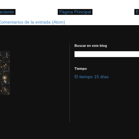
eciente
Página Principal
E
Comentarios de la entrada (Atom)
Buscar en este blog
Tiempo
El tiempo 15 días