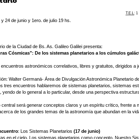
tario
T.E.L
: 1
y 24 de junio y 1ero. de julio 19 hs.
rio de la Ciudad de Bs. As. Galileo Galilei presenta:
ras Cósmicas": De los sistemas planetarios a los cúmulos galác
 encuentros astronómicos correlativos, libres y gratuitos, dirigidos a 
ión: Walter Germaná- Área de Divulgación Astronómica Planetario de
os tres encuentros hablaremos de sistemas planetarios, sistemas est
, yendo de lo general a lo particular, desde una perspectiva estructura
.
o central será generar conceptos claros y un espíritu crítico, frente a
acerca de los grandes temas de la astronomía que abundan en la vid
ncuentro
: Los Sistemas Planetarios
(17 de junio)
tas en el cielo. Los sistemas planetarios como concepto. Nuestro Si