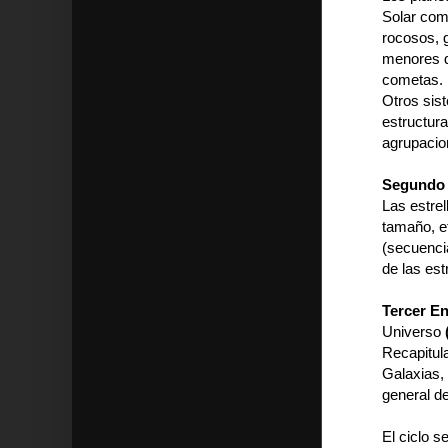
Solar como
rocosos, g
menores de
cometas.
Otros sis
estructura
agrupacio
Segundo 
Las estrel
tamaño, et
(secuencia
de las estr
Tercer E
Universo
Recapitula
Galaxias,
general de
El ciclo s