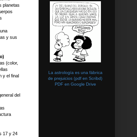
s planetas
cuerpos
s
 una
las y sus
o)
as (color,
llas
La astrología es una fábrica
y el final
de prejuicios (pdf en Scribd)
PDF en Google Drive
eneral del
Las
uctura
s 17 y 24