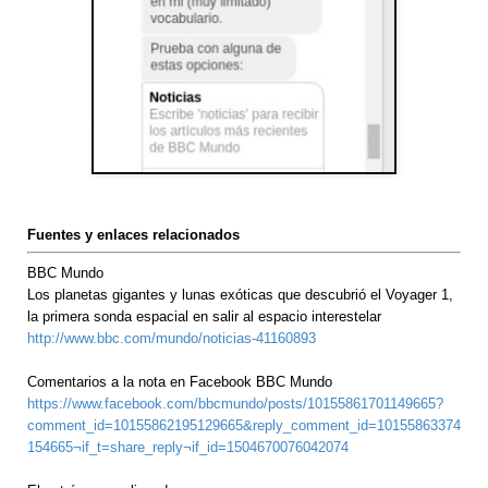
Fuentes y enlaces relacionados
BBC Mundo
Los planetas gigantes y lunas exóticas que descubrió el Voyager 1,
la primera sonda espacial en salir al espacio interestelar
http://www.bbc.com/mundo/noticias-41160893
Comentarios a la nota en Facebook BBC Mundo
https://www.facebook.com/bbcmundo/posts/10155861701149665?
comment_id=10155862195129665&reply_comment_id=10155863374
154665¬if_t=share_reply¬if_id=1504670076042074