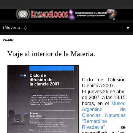
▼
24/4/07
Viaje al interior de la Materia.
Ciclo de Difusión
Científica 2007.
El jueves 26 de abril
de 2007, a las 18.15
horas, en el
Museo
Argentino de
Ciencias Naturales
“Bernardino
Rivadavia”
se