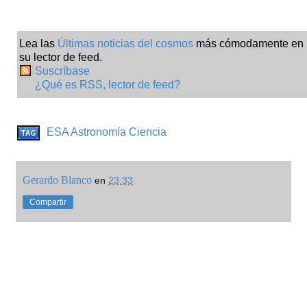
Lea las
Últimas noticias del cosmos
más cómodamente en
su lector de feed.
Suscríbase
¿Qué es RSS, lector de feed?
ESA
Astronomía
Ciencia
Gerardo Blanco
en
23:33
Compartir