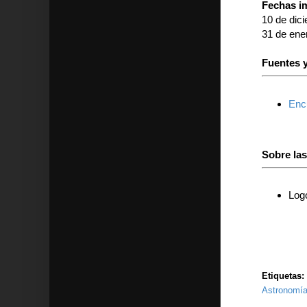
Fechas i
10 de dici
31 de ene
Fuentes y
Encu
Sobre la
Logo
Etiquetas:
Astronomía