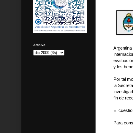
Archivo
Argentina 
internacio
evaluación
y los bene
Por tal mo
la Secreta
investigad
fin de rec
El cuestio
Para cons