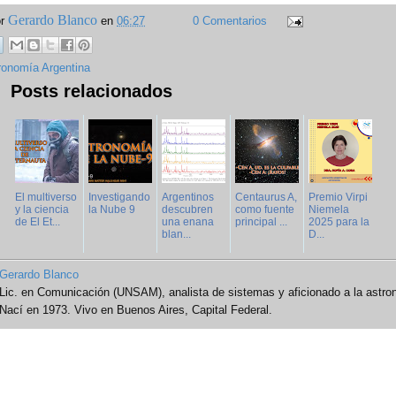
Gerardo Blanco
or
en
06:27
0 Comentarios
ronomía Argentina
Posts relacionados
El multiverso
Investigando
Argentinos
Centaurus A,
Premio Virpi
y la ciencia
la Nube 9
descubren
como fuente
Niemela
de El Et...
una enana
principal ...
2025 para la
blan...
D...
Gerardo Blanco
Lic. en Comunicación (UNSAM), analista de sistemas y aficionado a la astro
Nací en 1973. Vivo en Buenos Aires, Capital Federal.