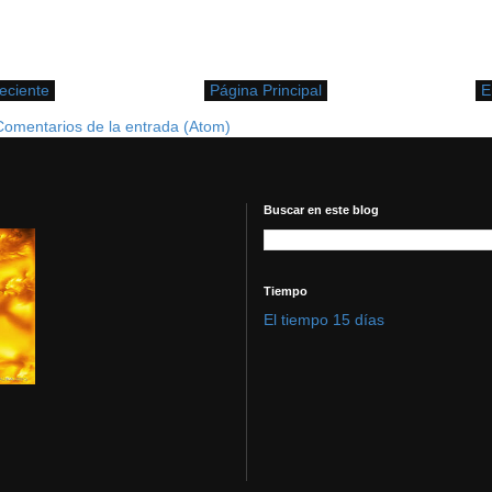
eciente
Página Principal
E
Comentarios de la entrada (Atom)
Buscar en este blog
Tiempo
El tiempo 15 días