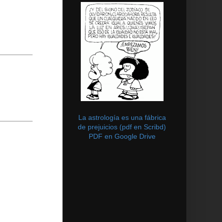
La astrología es una fábrica
de prejuicios (pdf en Scribd)
PDF en Google Drive