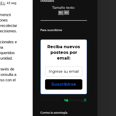
Utilidades
.E.L
: 43 seg.
Tamaño texto:
comenzó
iones
 recolectar
Para suscribirse
decisiones.
cionales e
Reciba nuevos
na
posteos por
equeridos
email:
munidad.
través de
consulta a
rso con el
Suscribirse
.
Powered by
Contra la astrología