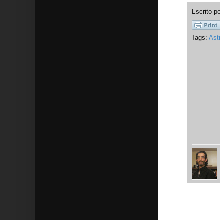
Escrito p
Tags:
Ast