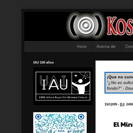
Inicio
Acerca de
Con
IAU 100 años
¡Que no cund
"¿No es sufic
fondo?" - Dou
15/12/09 -
DJ
:
245
El Mi