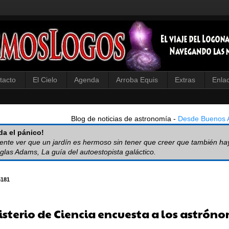
tacto
El Cielo
Agenda
Arroba Equis
Extras
Enla
Blog de noticias de astronomía -
Desde Buenos A
a el pánico!
iente ver que un jardín es hermoso sin tener que creer que también ha
glas Adams, La guía del autoestopista galáctico.
5181
nisterio de Ciencia encuesta a los astrón