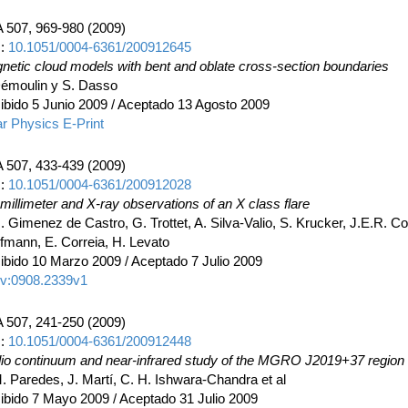
 507, 969-980 (2009)
I:
10.1051/0004-6361/200912645
netic cloud models with bent and oblate cross-section boundaries
Démoulin y S. Dasso
ibido 5 Junio 2009 / Aceptado 13 Agosto 2009
ar Physics E-Print
 507, 433-439 (2009)
I:
10.1051/0004-6361/200912028
millimeter and X-ray observations of an X class flare
 Gimenez de Castro, G. Trottet, A. Silva-Valio, S. Krucker, J.E.R. Co
fmann, E. Correia, H. Levato
ibido 10 Marzo 2009 / Aceptado 7 Julio 2009
iv:0908.2339v1
 507, 241-250 (2009)
I:
10.1051/0004-6361/200912448
io continuum and near-infrared study of the MGRO J2019+37 region
M. Paredes, J. Martí, C. H. Ishwara-Chandra et al
ibido 7 Mayo 2009 / Aceptado 31 Julio 2009