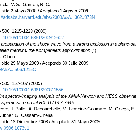
mela, V. S.; Gamen, R. C.
ibido 2 Mayo 2008 / Aceptado 1 Agosto 2009
p://adsabs.harvard.edu/abs/2000A&A...362..973N
 506, 1215-1228 (2009)
I:
10.1051/0004-6361/200912602
 propagation of the shock wave from a strong explosion in a plane-par
atified medium: the Kompaneets approximation
(*)
A. Olano
ibido 29 Mayo 2009 / Aceptado 30 Julio 2009
9A&A...506.1215O
 505, 157-167 (2009)
I:
10.1051/0004-6361/200811556
oint spectro-imaging analysis of the XMM-Newton and HESS observat
 supernova remnant RX J1713.7-3946
Acero, J. Ballet, A. Decourchelle, M. Lemoine-Goumard, M. Ortega, E.
Dubner, G. Cassam-Chenai
ibido 19 Diciembre 2008 / Aceptado 31 Mayo 2009
iv:0906.1073v1