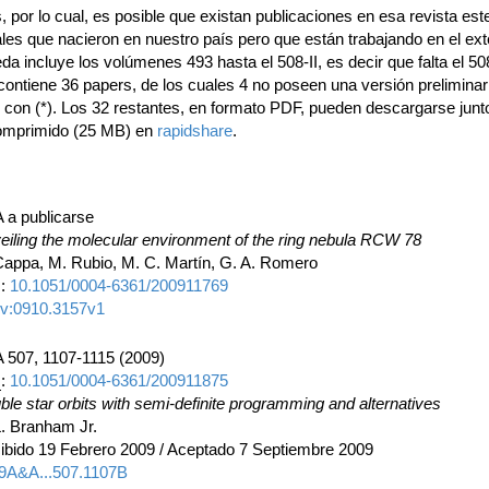
, por lo cual, es posible que existan publicaciones en esa revista est
les que nacieron en nuestro país pero que están trabajando en el exte
a incluye los volúmenes 493 hasta el 508-II, es decir que falta el 508
 contiene 36 papers, de los cuales 4 no poseen una versión preliminar
con (*). Los 32 restantes, en formato PDF, pueden descargarse junt
omprimido (25 MB) en
rapidshare
.
 a publicarse
eiling the molecular environment of the ring nebula RCW 78
Cappa, M. Rubio, M. C. Martín, G. A. Romero
I:
10.1051/0004-6361/200911769
iv:0910.3157v1
 507, 1107-1115 (2009)
I
:
10.1051/0004-6361/200911875
ble star orbits with semi-definite programming and alternatives
L. Branham Jr.
ibido 19 Febrero 2009 / Aceptado 7 Septiembre 2009
9A&A...507.1107B