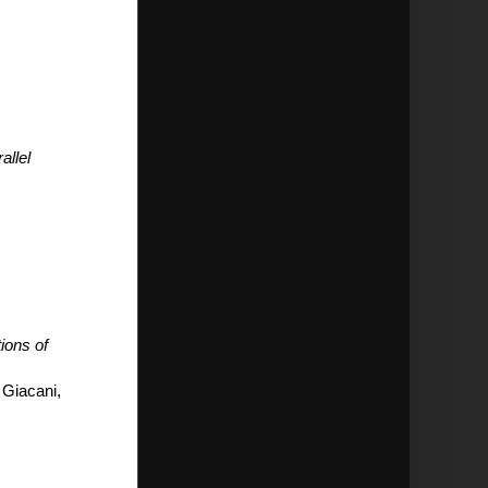
allel
ions of
 Giacani,