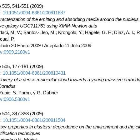
 505, 541-551 (2009)
I:
10.1051/0004-6361/200911687
racterization of the emitting and absorbing media around the nucleus 
ive galaxy UGC?11763 using XMM-Newton data
aci, M. V.; Santos-Lleó, M.; Krongold, Y.; Hägele, G. F.; Díaz, A. I.; 
cual, P.
ibido 20 Enero 2009 / Aceptado 11 Julio 2009
iv:0909.2180v1
 505, 177-181 (2009)
I:
10.1051/0004-6361/200810431
covery of a dense molecular cloud towards a young massive embedde
Doradus
Rubio, S. Paron, y G. Dubner
iv:0906.5300v1
 504, 347-358 (2009)
I:
10.1051/0004-6361/200811504
axy properties in clusters: dependence on the environment and the cl
tification techniques
Coenda y H. Muriel