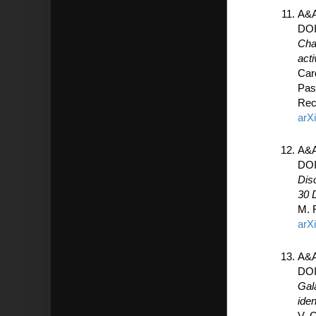
A&A
DO
Cha
act
Card
Pas
Rec
arX
A&A
DO
Dis
30 
M. 
arX
A&A
DO
Gal
iden
V. 