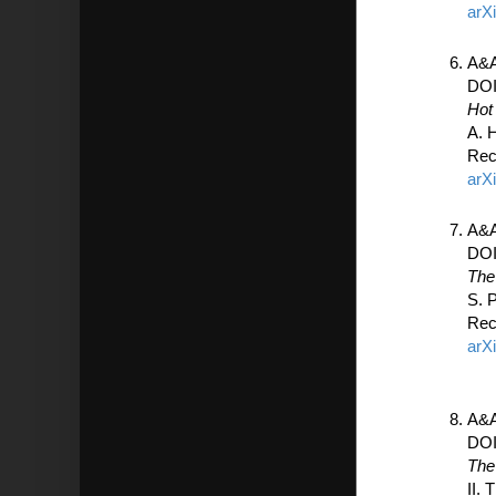
arX
A&A
DO
Hot
A. 
Rec
arX
A&A
DO
The
S. 
Rec
arX
A&A
DO
The
II. 