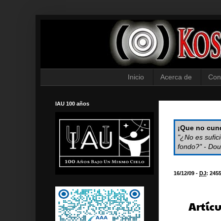
Inicio
Acerca de
Con
IAU 100 años
¡Que no cund
"¿No es sufic
fondo?" - Dou
16/12/09 -
DJ
:
245
Artíc