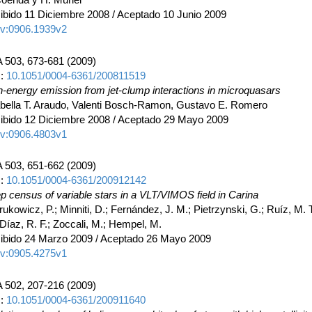
ibido 11 Diciembre 2008 / Aceptado 10 Junio 2009
iv:0906.1939v2
 503, 673-681 (2009)
I:
10.1051/0004-6361/200811519
h-energy emission from jet-clump interactions in microquasars
bella T. Araudo, Valenti Bosch-Ramon, Gustavo E. Romero
ibido 12 Diciembre 2008 / Aceptado 29 Mayo 2009
iv:0906.4803v1
 503, 651-662 (2009)
I:
10.1051/0004-6361/200912142
p census of variable stars in a VLT/VIMOS field in Carina
rukowicz, P.; Minniti, D.; Fernández, J. M.; Pietrzynski, G.; Ruíz, M. T
Díaz, R. F.; Zoccali, M.; Hempel, M.
ibido 24 Marzo 2009 / Aceptado 26 Mayo 2009
iv:0905.4275v1
 502, 207-216 (2009)
I:
10.1051/0004-6361/200911640