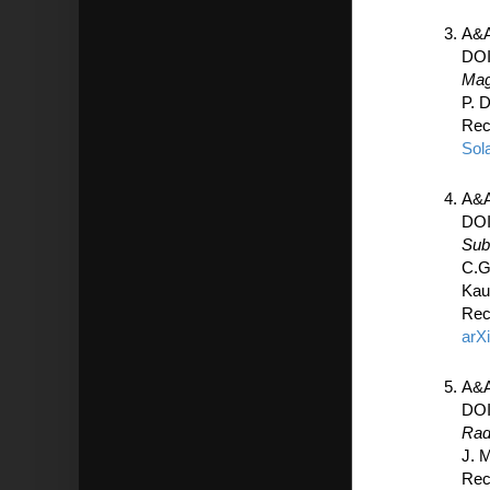
A&A
DO
Mag
P. 
Rec
Sol
A&A
DO
Sub
C.G.
Kau
Rec
arX
A&A
DO
Rad
J. 
Rec