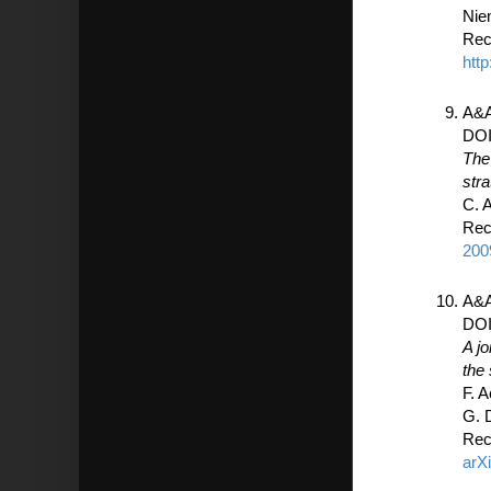
Nie
Rec
htt
A&A
DO
The
str
C. 
Rec
200
A&A
DO
A j
the
F. 
G. 
Rec
arX