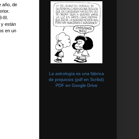
e año, de
rior.
-III.
 y están
os en un
La astrología es una fábrica
de prejuicios (pdf en Scribd)
PDF en Google Drive