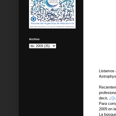
Archivo
Listamos a
Astrophys
Recientem
profesiona
decir,
¿Qu
Para comp
2009 en la
La búsque