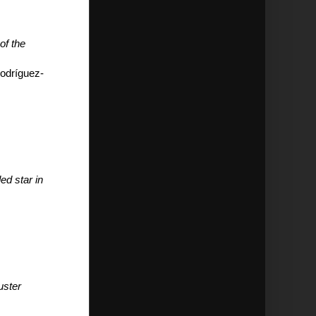
of the
Rodríguez-
d star in
uster