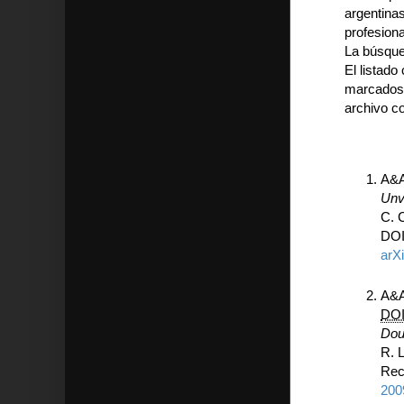
argentinas
profesiona
La búsqued
El listado
marcados 
archivo c
A&A
Unv
C. 
DO
arX
A&A
DO
Dou
R. 
Rec
200