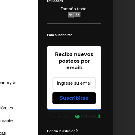
Utilidades
Tamaño texto:
Para suscribirse
Reciba nuevos
posteos por
email:
tronomy &
Suscribirse
ión, es
Powered by
durante
Contra la astrología
cas