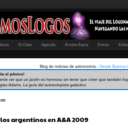
tacto
El Cielo
Agenda
Arroba Equis
Extras
Enla
Blog de noticias de astronomía -
Desde Buenos A
a el pánico!
iente ver que un jardín es hermoso sin tener que creer que también ha
glas Adams, La guía del autoestopista galáctico.
5182
ulos argentinos en A&A 2009