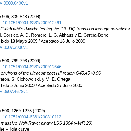
iv:0909.0406v1
 506, 835-843 (2009)
I:
10.1051/0004-6361/200912481
 C-rich white dwarfs: testing the DB–DQ transition through pulsations
H. Córsico, A. D. Romero, L. G. Althaus y E. García-Berro
ibido 13 Mayo 2009 / Aceptado 16 Julio 2009
iv:0907.3900v1
 506, 789-796 (2009)
I:
10.1051/0004-6361/200912646
 environs of the ultracompact HII region G45.45+0.06
Paron, S. Cichowolski, y M. E. Ortega
ibido 5 Junio 2009 / Aceptado 27 Julio 2009
iv:0907.4679v1
 506, 1269-1275 (2009)
I:
10.1051/0004-6361/200810112
 massive Wolf-Rayet binary LSS 1964 (=WR 29)
The V light curve