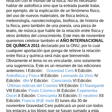
relación con el mundo de la física. No es necesario
hablar de astrofísica sino que la entrada puede tratar,
por ejemplo, de la explicación de un fenómeno físico,
del uso de nuevos materiales, de física teórica,
meteorología, nanotecnologías, biofísica, de historia de
la física, pero también de una poesía, una pieza de
teatro, de música que hable de la relación entre física y
otros ámbitos del conocimiento. Este mes de noviembre
queremos celebrar también el
AÑO INTERNACIONAL
DE QUÍMICA 2011
declarado por la ONU, por lo cual
cualquier aportación que ponga de relieve la relación
entre física y química será más que bienvenido.
Obviamente el tema no es vinculante, sino solamente
una sugerencia. Este es un resumen de las ediciones
anteriores: I Edición:
Gravedad Cero
II Edición:
Astrofísica y Física
III Edición:
Leonardo da Vinci
IV
Edición:
rtfm
V Edición:
Cienciamía
VI Edición:
Últimas noticias del Cosmos
VII Edición:
El Navegante
VIII Edición:
Pirulo Cósmico
IX Edición:
Experientia
Docet
X Edición:
Cienciamia
XI Edición:
El neutrino
XII
Edición:
Francis (th)E mule
El lunes día 30 de
noviembre Gravedad Cero publicará un post con todos
los enlaces a los blogs que se hayan sumado a esta