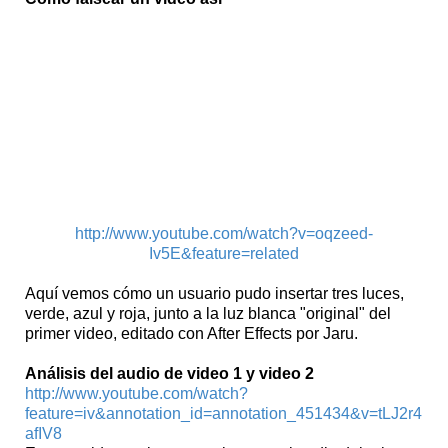
http://www.youtube.com/watch?v=oqzeed-
Iv5E&feature=related
Aquí vemos cómo un usuario pudo insertar tres luces,
verde, azul y roja, junto a la luz blanca "original" del
primer video, editado con After Effects por Jaru.
Análisis del audio de video 1 y video 2
http://www.youtube.com/watch?
feature=iv&annotation_id=annotation_451434&v=tLJ2r4
afIV8