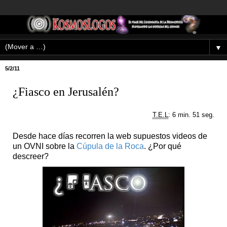
▼
5/2/11
¿Fiasco en Jerusalén?
T.E.L
: 6 min. 51 seg.
Desde hace días recorren la web supuestos videos de
un OVNI sobre la
Cúpula de la Roca
. ¿Por qué
descreer?