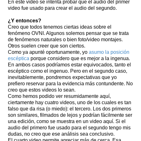
En este video se intenta probar que el audio del primer
video fue usado para crear el audio del segundo.
¿Y entonces?
Creo que todos tenemos ciertas ideas sobre el
fenómeno OVNI. Algunos solemos pensar que se trata
de fenómenos naturales o bien foto/video montajes.
Otros suelen creer que son ciertos.
Como ya apunté oportunamente, yo
asumo la posición
escéptica
porque considero que es mejor a la ingenua.
En ambos casos podríamos estar equivocados, tanto el
escéptico como el ingenuo. Pero en el segundo caso,
inevitablemente, pondremos expectativas que yo
prefiero reservar para la evidencia más contundente. No
creo que estos videos lo sean.
Como hemos podido ver resumidamente aquí,
ciertamente hay cuatro videos, uno de los cuales es tan
falso que da risa (o miedo): el tercero. Los dos primeros
son similares, filmados de lejos y podrían fácilmente ser
una edición, como se muestra en un video aquí. Si el
audio del primero fue usado para el segundo tengo mis
dudas, no creo que ese análisis sea conclusivo.
El cuarto video permite apreciar más de cerca. Esa