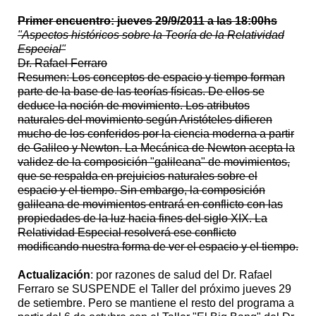
Primer encuentro: jueves 29/9/2011 a las 18:00hs
"Aspectos históricos sobre la Teoría de la Relatividad
Especial"
Dr. Rafael Ferraro
Resumen: Los conceptos de espacio y tiempo forman
parte de la base de las teorías físicas. De ellos se
deduce la noción de movimiento. Los atributos
naturales del movimiento según Aristóteles difieren
mucho de los conferidos por la ciencia moderna a partir
de Galileo y Newton. La Mecánica de Newton acepta la
validez de la composición "galileana" de movimientos,
que se respalda en prejuicios naturales sobre el
espacio y el tiempo. Sin embargo, la composición
galileana de movimientos entrará en conflicto con las
propiedades de la luz hacia fines del siglo XIX. La
Relatividad Especial resolverá ese conflicto
modificando nuestra forma de ver el espacio y el tiempo.
Actualización
: por razones de salud del Dr. Rafael
Ferraro se SUSPENDE el Taller del próximo jueves 29
de setiembre. Pero se mantiene el resto del programa a