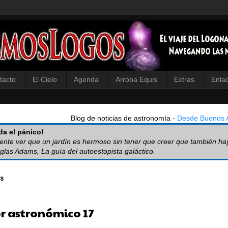
tacto
El Cielo
Agenda
Arroba Equis
Extras
Enla
Blog de noticias de astronomía -
Desde Buenos A
a el pánico!
iente ver que un jardín es hermoso sin tener que creer que también ha
glas Adams, La guía del autoestopista galáctico.
78
 astronómico 17