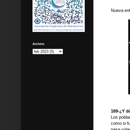
Nueva ent
Archivo
169-¿Y dó
Los pobla
como si f
pasa vola