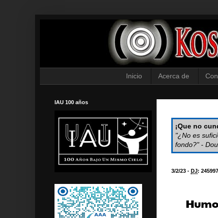
Inicio
Acerca de
Con
IAU 100 años
¡Que no cund
"¿No es sufic
fondo?" - Dou
3/2/23 -
DJ
:
24599
Humor