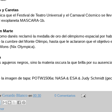
s y Caretas
ca que el Festival de Teatro Universal y el Carnaval Cósmico se llev
el exoplaneta MASCARA-1b.
en Marte
omo danés reclamó la medalla de oro del olimpismo espacial por hab
 la cumbre del Monte Olimpo, hasta que le aclararon que el objetivo 
Mons (Nix Olympica).
a
 agujeros negros, sino la materia oscura la que brilla por su ausencia
e la imagen de tapa: POTW1506a: NASA & ESA & Judy Schmidt (geck
Gerardo Blanco
or
en
00:30
0 Comentarios
mor