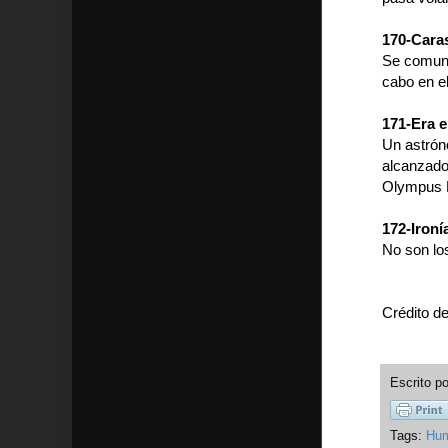
170-Cara
Se comuni
cabo en 
171-Era 
Un astrón
alcanzado
Olympus 
172-Ironí
No son los
Crédito d
Escrito p
Tags:
Hu