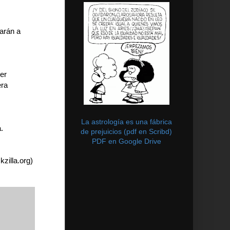
arán a
er
era
La astrología es una fábrica
.
de prejuicios (pdf en Scribd)
PDF en Google Drive
zilla.org)