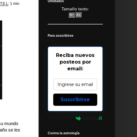
Utilidades
T.E.L
: 1 min.
Tamaño texto:
Para suscribirse
Reciba nuevos
posteos por
email:
Suscribirse
Powered by
 su mundo
año se les
Contra la astrología