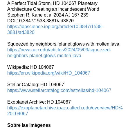
A Perfect Tidal Storm: HD 104067 Planetary
Architecture Creating an Incandescent World
Stephen R. Kane et al 2024 AJ 167 239
DOI 10.3847/1538-3881/ad3820
https://iopscience.iop.org/article/10.3847/1538-
3881/ad3820
Squeezed by neighbors, planet glows with molten lava
https://news.ucr.edu/articles/2024/05/09/squeezed-
neighbors-planet-glows-molten-lava
Wikipedia: HD 104067
https://en.wikipedia.org/wiki/HD_104067
Stellar Catalog: HD 104067
https://www.stellarcatalog.com/estrellas/hd-104067
Exoplanet Archive: HD 104067
https://exoplanetarchive.ipac.caltech.edu/overview/HD%
20104067
Sobre las imágenes