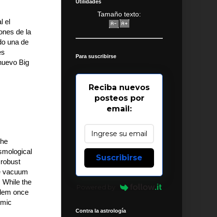
Utilidades
Tamaño texto:
l el
ones de la
do una de
es
Para suscribirse
nuevo Big
Reciba nuevos
posteos por
email:
the
osmological
Suscribirse
 robust
the vacuum
. While the
Powered by
oblem once
smic
Contra la astrología