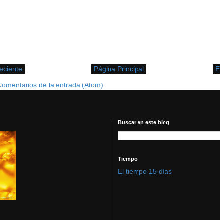
eciente
Página Principal
E
Comentarios de la entrada (Atom)
Buscar en este blog
Tiempo
El tiempo 15 días