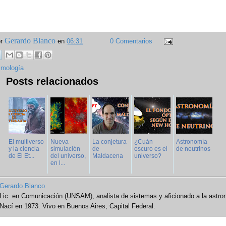
Gerardo Blanco
or
en
06:31
0 Comentarios
mología
Posts relacionados
El multiverso
Nueva
La conjetura
¿Cuán
Astronomía
y la ciencia
simulación
de
oscuro es el
de neutrinos
de El Et...
del universo,
Maldacena
universo?
en l...
Gerardo Blanco
Lic. en Comunicación (UNSAM), analista de sistemas y aficionado a la astro
Nací en 1973. Vivo en Buenos Aires, Capital Federal.