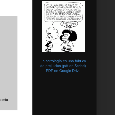
La astrología es una fábrica
de prejuicios (pdf en Scribd)
PDF en Google Drive
nomía.