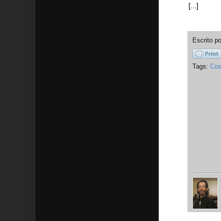
[
...
]
Escrito p
Tags:
Cos