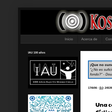
Inicio
Acerca de
Con
IAU 100 años
¡Que no cund
"¿No es sufic
fondo?" - Dou
17/6/06 -
DJ
:
2453
Una c