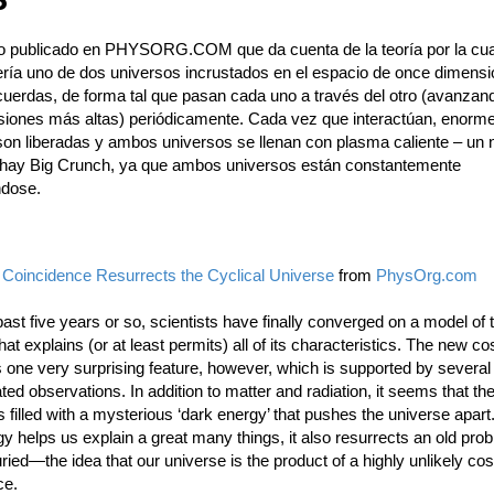
o
lo publicado en PHYSORG.COM que da cuenta de la teoría por la cua
ería uno de dos universos incrustados en el espacio de once dimensi
 cuerdas, de forma tal que pasan cada uno a través del otro (avanzan
siones más altas) periódicamente. Cada vez que interactúan, enorm
son liberadas y ambos universos se llenan con plasma caliente – un 
hay Big Crunch, ya que ambos universos están constantemente
ndose.
Coincidence Resurrects the Cyclical Universe
from
PhysOrg.com
ast five years or so, scientists have finally converged on a model of 
hat explains (or at least permits) all of its characteristics. The new c
 one very surprising feature, however, which is supported by several
ted observations. In addition to matter and radiation, it seems that 
s filled with a mysterious ‘dark energy’ that pushes the universe apart
y helps us explain a great many things, it also resurrects an old pr
ried—the idea that our universe is the product of a highly unlikely co
ce.