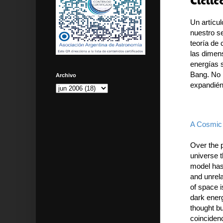
Cíclic
Un artícu
nuestro s
teoría de
las dimen
energías 
Bang. No 
Archivo
expandié
A Cosmic 
Over the p
universe t
model has
and unrela
of space i
dark energ
thought bu
coinciden