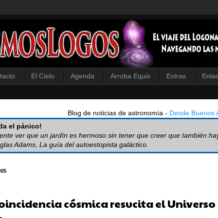
tacto
El Cielo
Agenda
Arroba Equis
Extras
Enla
Blog de noticias de astronomía -
Desde Buenos A
a el pánico!
iente ver que un jardín es hermoso sin tener que creer que también ha
glas Adams, La guía del autoestopista galáctico.
905
oincidencia cósmica resucita el Universo