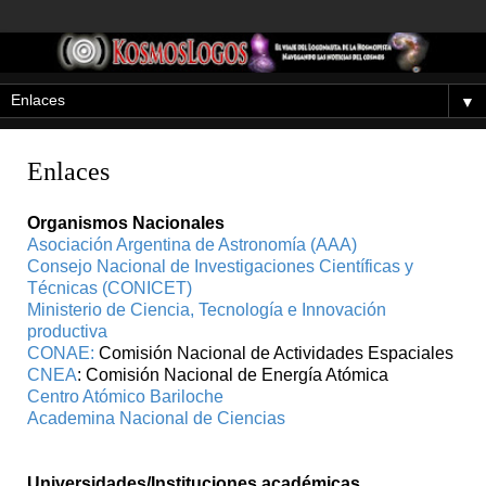
▼
Enlaces
Organismos Nacionales
Asociación Argentina de Astronomía (AAA)
Consejo Nacional de Investigaciones Científicas y
Técnicas (CONICET)
Ministerio de Ciencia, Tecnología e Innovación
productiva
CONAE:
Comisión Nacional de Actividades Espaciales
CNEA
: Comisión Nacional de Energía Atómica
Centro Atómico Bariloche
Academina Nacional de Ciencias
Universidades/Instituciones académicas