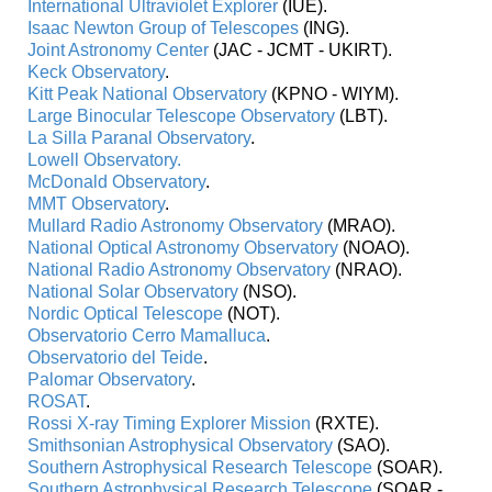
International Ultraviolet Explorer
(IUE).
Isaac Newton Group of Telescopes
(ING).
Joint Astronomy Center
(JAC - JCMT - UKIRT).
Keck Observatory
.
Kitt Peak National Observatory
(KPNO - WIYM).
Large Binocular Telescope Observatory
(LBT).
La Silla Paranal Observatory
.
Lowell Observatory.
McDonald Observatory
.
MMT Observatory
.
Mullard Radio Astronomy Observatory
(MRAO).
National Optical Astronomy Observatory
(NOAO).
National Radio Astronomy Observatory
(NRAO).
National Solar Observatory
(NSO).
Nordic Optical Telescope
(NOT).
Observatorio Cerro Mamalluca
.
Observatorio del Teide
.
Palomar Observatory
.
ROSAT
.
Rossi X-ray Timing Explorer Mission
(RXTE).
Smithsonian Astrophysical Observatory
(SAO).
Southern Astrophysical Research Telescope
(SOAR).
Southern Astrophysical Research Telescope
(SOAR -