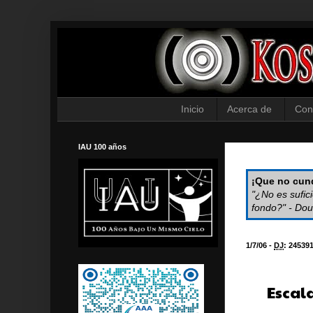
Inicio
Acerca de
Con
IAU 100 años
¡Que no cund
"¿No es sufic
fondo?" - Dou
1/7/06 -
DJ
:
24539
Escala