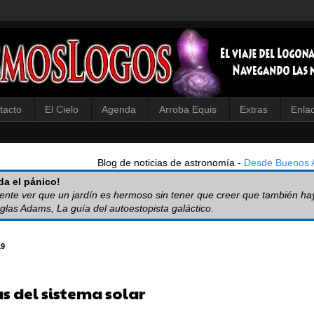
tacto
El Cielo
Agenda
Arroba Equis
Extras
Enla
Blog de noticias de astronomía -
Desde Buenos A
a el pánico!
iente ver que un jardín es hermoso sin tener que creer que también ha
glas Adams, La guía del autoestopista galáctico.
19
s del sistema solar