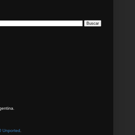
gentina.
0 Unported
.