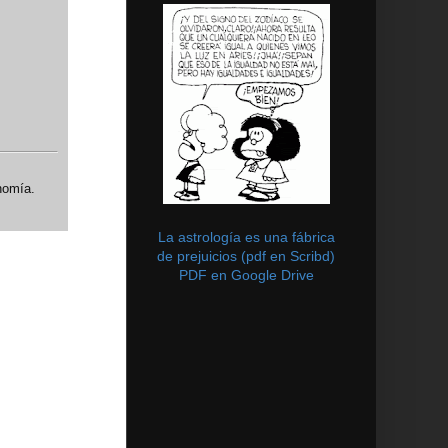
nomía.
La astrología es una fábrica
de prejuicios (pdf en Scribd)
PDF en Google Drive