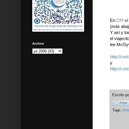
En
CPI
ví
(más abajo
Y así y t
el viajeci
Archivo
lee McGyve
http://cur
y
http://cur
Escrito p
Tags:
Ast