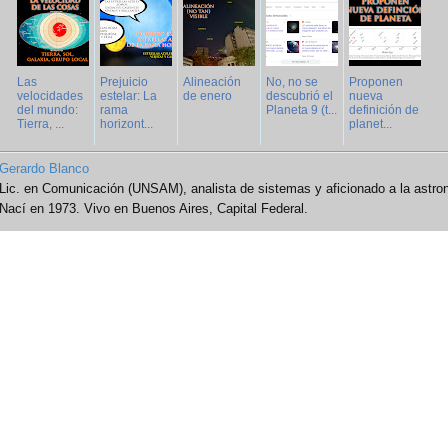
Las
Prejuicio
Alineación
No, no se
Proponen
velocidades
estelar: La
de enero
descubrió el
nueva
del mundo:
rama
Planeta 9 (t...
definición de
Tierra, ...
horizont...
planet...
Gerardo Blanco
Lic. en Comunicación (UNSAM), analista de sistemas y aficionado a la astro
Nací en 1973. Vivo en Buenos Aires, Capital Federal.