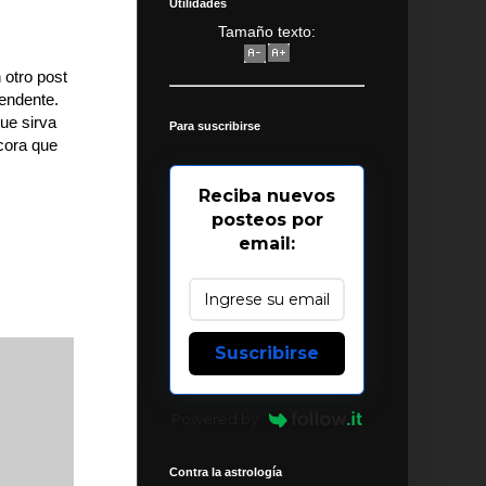
Utilidades
Tamaño texto:
 otro post
rendente.
ue sirva
Para suscribirse
ácora que
Reciba nuevos
posteos por
email:
Suscribirse
Powered by
Contra la astrología