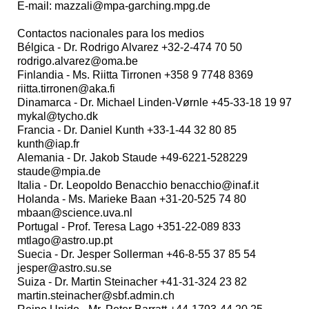
E-mail: mazzali@mpa-garching.mpg.de
Contactos nacionales para los medios
Bélgica - Dr. Rodrigo Alvarez +32-2-474 70 50
rodrigo.alvarez@oma.be
Finlandia - Ms. Riitta Tirronen +358 9 7748 8369
riitta.tirronen@aka.fi
Dinamarca - Dr. Michael Linden-Vørnle +45-33-18 19 97
mykal@tycho.dk
Francia - Dr. Daniel Kunth +33-1-44 32 80 85
kunth@iap.fr
Alemania - Dr. Jakob Staude +49-6221-528229
staude@mpia.de
Italia - Dr. Leopoldo Benacchio benacchio@inaf.it
Holanda - Ms. Marieke Baan +31-20-525 74 80
mbaan@science.uva.nl
Portugal - Prof. Teresa Lago +351-22-089 833
mtlago@astro.up.pt
Suecia - Dr. Jesper Sollerman +46-8-55 37 85 54
jesper@astro.su.se
Suiza - Dr. Martin Steinacher +41-31-324 23 82
martin.steinacher@sbf.admin.ch