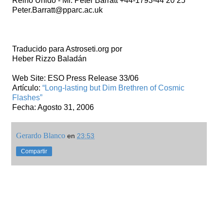
Reino Unido - Mr. Peter Barratt +44-1793-44 20 25
Peter.Barratt@pparc.ac.uk
Traducido para Astroseti.org por
Heber Rizzo Baladán
Web Site: ESO Press Release 33/06
Artículo:
“Long-lasting but Dim Brethren of Cosmic
Flashes”
Fecha: Agosto 31, 2006
Gerardo Blanco
en
23:53
Compartir