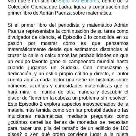
Veo que en el sitio de
Siglo XXI Editores
, dentro de la
Colección Ciencia que Ladra, figura la continuación del
primer libro de Adrián Paenza sobre matemática.
Si el primer libro del periodista y matemático Adrián
Paenza representaba la continuación de su tarea como
divulgador de ciencia, el Episodio 2 lo consolida en su
pasión por mostrar cómo es que pensamos
matemáticamente desde que estimamos distancias al
cruzar la calle o calculamos las probabilidades de que
un equipo favorito gane el campeonato mundial hasta
cuando jugamos un Sudoku. Con entusiasmo y
dedicación, y un estilo propio cálido y directo, el autor
cuenta aquí a cada lector una serie de historias sobre
números, acertijos y curiosidades matemáticas que lo
hará mirar el mundo de otra manera y descubrir el
placer de “tener en la cabeza un problema sin resolver”.
Este Episodio 2 explora aspectos insospechados de la
materia más temida como son las probabilidades o las
intuiciones matemáticas, mediante preguntas como
¿cuántas carretillas llenas de monedas se necesitan
para hacer una pila del tamaño de un edificio de 100
pisos? o ¿en qué orden conviene jugar a la ruleta