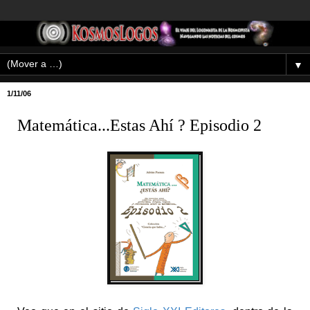
▼
1/11/06
Matemática...Estas Ahí ? Episodio 2