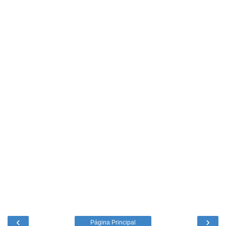
‹
›
Página Principal