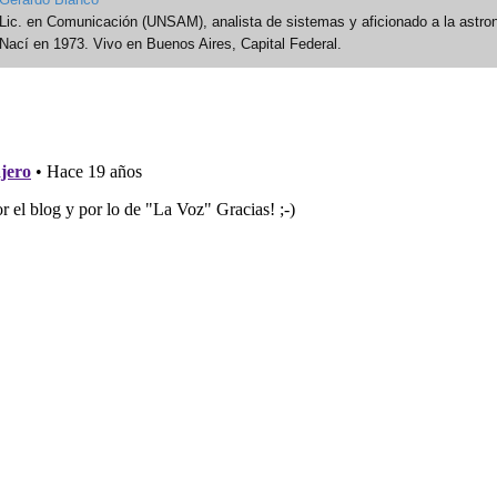
Lic. en Comunicación (UNSAM), analista de sistemas y aficionado a la astro
Nací en 1973. Vivo en Buenos Aires, Capital Federal.