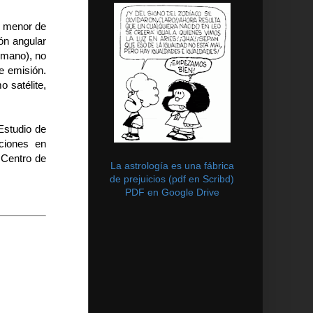
s menor de
ión angular
umano), no
e emisión.
 satélite,
Estudio de
aciones en
l Centro de
La astrología es una fábrica
de prejuicios (pdf en Scribd)
PDF en Google Drive