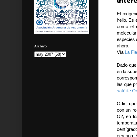
intere
El oxígen
helio. Es 
como el o
molecular
especies 
ahora.
Archivo
Vía
La Fl
Dado que 
en la supe
correspon
las que p
satélite O
Odin, que
con un re
O2, en lo
temperat
centígrad
cercana, R