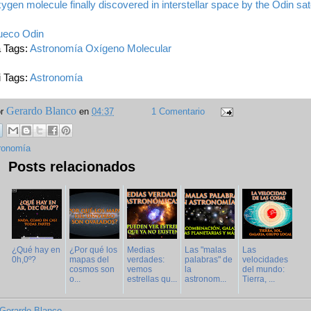
ygen molecule finally discovered in interstellar space by the Odin sate
Sueco Odin
a Tags:
Astronomía
Oxígeno Molecular
i Tags:
Astronomía
Gerardo Blanco
or
en
04:37
1 Comentario
ronomía
Posts relacionados
¿Qué hay en
¿Por qué los
Medias
Las "malas
Las
0h,0º?
mapas del
verdades:
palabras" de
velocidades
cosmos son
vemos
la
del mundo:
o...
estrellas qu...
astronom...
Tierra, ...
Gerardo Blanco