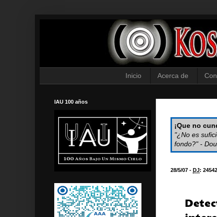
Inicio
Acerca de
Con
IAU 100 años
¡Que no cund
"¿No es sufic
fondo?" - Dou
28/5/07 -
DJ
:
2454
Detec