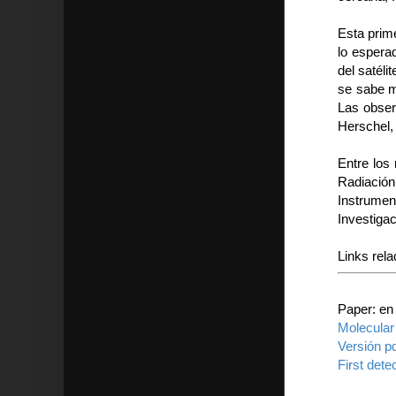
Esta prim
lo esperad
del satél
se sabe m
Las obser
Herschel,
Entre los
Radiación
Instrument
Investigac
Links rel
Paper: en
Molecular
Versión pd
First dete