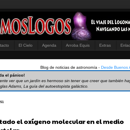
tacto
El Cielo
Agenda
Arroba Equis
Extras
Enla
Blog de noticias de astronomía -
Desde Buenos A
a el pánico!
iente ver que un jardín es hermoso sin tener que creer que también ha
glas Adams, La guía del autoestopista galáctico.
251
tado el oxígeno molecular en el medio