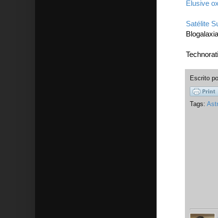
Elusive ox
Satélite 
Blogalaxi
Technorat
Escrito p
Tags:
Ast