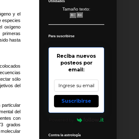
Utilidades
Tamaño texto:
ógeno y el
ue especies
el oxígeno
s primeras
Para suscribirse
sido hasta
Reciba nuevos
posteos por
 colocados
email:
frecuencias
ectar sólo
etivos del
Suscribirse
particular
mental del
ientes con
Powered by
73 grados
 molecular
Contra la astrología