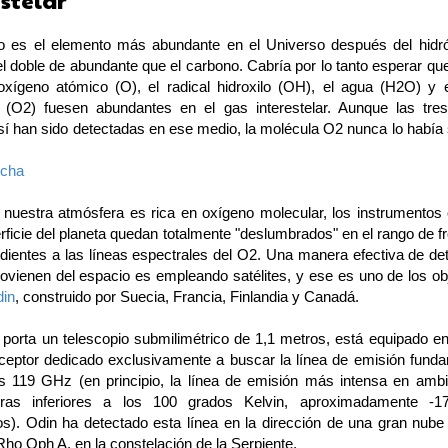
stelar
o es el elemento más abundante en el Universo después del hidr
el doble de abundante que el carbono. Cabría por lo tanto esperar q
xígeno atómico (O), el radical hidroxilo (OH), el agua (H2O) y 
 (O2) fuesen abundantes en el gas interestelar. Aunque las tre
sí han sido detectadas en ese medio, la molécula O2 nunca lo había 
echa
nuestra atmósfera es rica en oxígeno molecular, los instrumentos
rficie del planeta quedan totalmente "deslumbrados" en el rango de 
dientes a las líneas espectrales del O2. Una manera efectiva de det
rovienen del espacio es empleando satélites, y ese es uno de los obj
din
, construido por Suecia, Francia, Finlandia y Canadá.
 porta un telescopio submilimétrico de 1,1 metros, está equipado en 
ceptor dedicado exclusivamente a buscar la línea de emisión funda
s 119 GHz (en principio, la línea de emisión más intensa en amb
uras inferiores a los 100 grados Kelvin, aproximadamente -1
os). Odin ha detectado esta línea en la dirección de una gran nube
ho Oph A, en la constelación de la Serpiente.