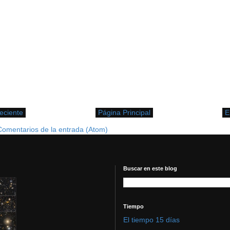
eciente
Página Principal
E
Comentarios de la entrada (Atom)
Buscar en este blog
Tiempo
El tiempo 15 días