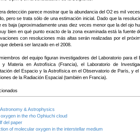
era detección parece mostrar que la abundancia del O2 es mil vece
o, pero se trata sólo de una estimación inicial. Dado que la resoluc
ite es baja (aproximadamente unas diez veces menor que la del ojo h
uy bien en qué punto exacto de la zona examinada está la fuente d
vaciones con resoluciones más altas serán realizadas por el próximo
 que deberá ser lanzado en el 2008.
 miembros del equipo figuran investigadores del Laboratorio para el 
 y Materia en Astrofísica (Francia), el Laboratorio de Investig
ación del Espacio y la Astrofísica en el Observatorio de París, y e
iones de la Radiación Espacial (también en Francia).
acionados
Astronomy & Astrophysics
 oxygen in the rho Ophiuchi cloud
f del paper
ction of molecular oxygen in the interstellar medium