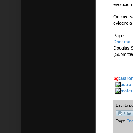
evolución 
Quizás, só
evidencia
Paper:
Dark matte
Douglas S
(Submitte
bg
:astro
astro
mater
Escrito p
Tags:
Ene