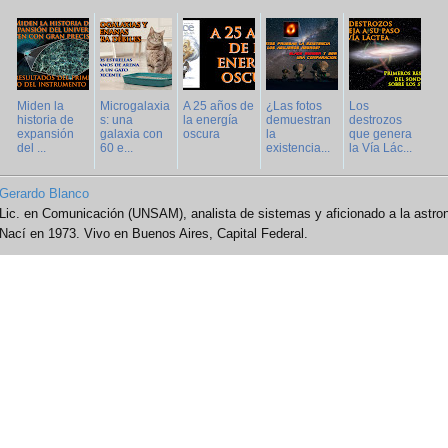
Miden la
Microgalaxia
A 25 años de
¿Las fotos
Los
historia de
s: una
la energía
demuestran
destrozos
expansión
galaxia con
oscura
la
que genera
del ...
60 e...
existencia...
la Vía Lác...
Gerardo Blanco
Lic. en Comunicación (UNSAM), analista de sistemas y aficionado a la astro
Nací en 1973. Vivo en Buenos Aires, Capital Federal.