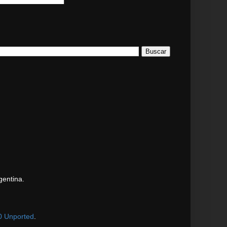
gentina.
0 Unported
.