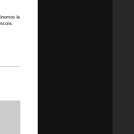
trónomos la
oscura.