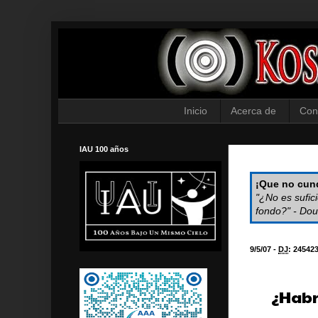
Inicio
Acerca de
Con
IAU 100 años
¡Que no cund
"¿No es sufic
fondo?" - Dou
9/5/07 -
DJ
:
24542
¿Habr