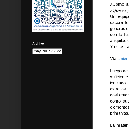
¿Cómo la 
¿Qué rol 
Un equip
oscura fo
generacio
con la fu
aniquilaci
Archivo
Y estas ra
Vía
Unive
Luego de u
suficient
ionizado
estrellas
casi ente
como sup
elemento
primitivas
La materi