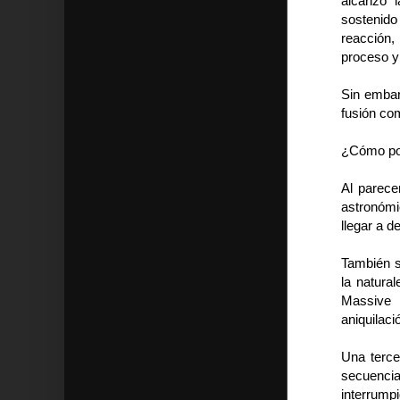
alcanzó 
sostenido
reacción,
proceso y
Sin embar
fusión co
¿Cómo pod
Al parec
astronómi
llegar a d
También se
la natura
Massive 
aniquilaci
Una terce
secuencia
interrump