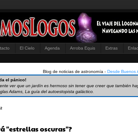
tacto
El Cielo
Agenda
Arroba Equis
Extras
Enla
Blog de noticias de astronomía -
Desde Buenos A
a el pánico!
iente ver que un jardín es hermoso sin tener que creer que también ha
glas Adams, La guía del autoestopista galáctico.
32
á "estrellas oscuras"?