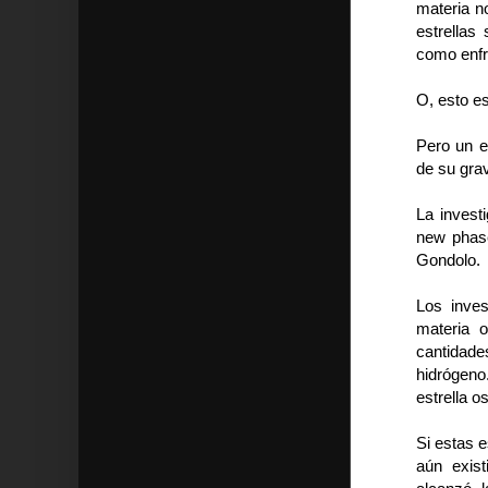
materia n
estrellas
como enfr
O, esto e
Pero un e
de su gra
La investi
new phase
Gondolo.
Los inves
materia 
cantidad
hidrógeno
estrella o
Si estas e
aún exist