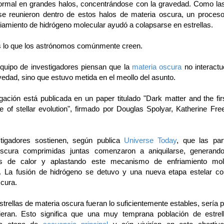
ormal en grandes halos, concentrándose con la gravedad. Como la
 se reunieron dentro de estos halos de materia oscura, un proces
iamiento de hidrógeno molecular ayudó a colapsarse en estrellas.
s lo que los astrónomos comúnmente creen.
quipo de investigadores piensan que la
materia oscura
no interactu
vedad, sino que estuvo metida en el meollo del asunto.
gación está publicada en un paper titulado "Dark matter and the fir
 of stellar evolution", firmado por Douglas Spolyar, Katherine Fre
tigadores sostienen, según publica
Universe Today
, que las par
oscura comprimidas juntas comenzaron a aniquilarse, generand
es de calor y aplastando este mecanismo de enfriamiento mol
. La fusión de hidrógeno se detuvo y una nueva etapa estelar c
scura.
strellas de materia oscura fueran lo suficientemente estables, sería 
ieran. Esto significa que una muy temprana población de estre