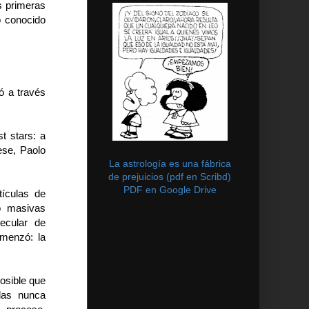
s primeras
o conocido
ó a través
st stars: a
ese, Paolo
La astrología es una fábrica
de prejuicios (pdf en Scribd)
PDF en Google Drive
tículas de
o masivas
ecular de
omenzó: la
posible que
llas nunca