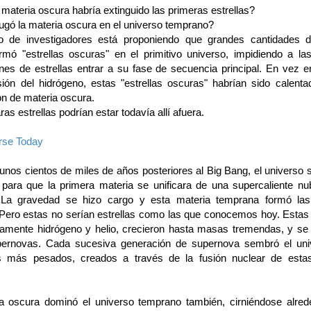
materia oscura habría extinguido las primeras estrellas?
jugó la materia oscura en el universo temprano?
o de investigadores está proponiendo que grandes cantidades d
rmó "estrellas oscuras" en el primitivo universo, impidiendo a la
nes de estrellas entrar a su fase de secuencia principal. En vez 
sión del hidrógeno, estas "estrellas oscuras" habrían sido calenta
ón de materia oscura.
ras estrellas podrían estar todavía allí afuera.
rse Today
nos cientos de miles de años posteriores al Big Bang, el universo s
e para que la primera materia se unificara de una supercaliente n
. La gravedad se hizo cargo y esta materia temprana formó las
. Pero estas no serían estrellas como las que conocemos hoy. Estas
ramente hidrógeno y helio, crecieron hasta masas tremendas, y se
ernovas. Cada sucesiva generación de supernova sembró el uni
s más pesados, creados a través de la fusión nuclear de estas 
.
a oscura dominó el universo temprano también, cirniéndose alred