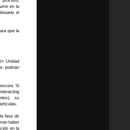
 proceso,
sume en la
tinuado el
ara que la
U= Unidad
ue podrían
 oscura. Si
nteracting
ntes), su
rtículas.
la fase de
rían haber
ción en la