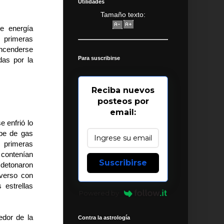
Utilidades
Tamaño texto:
e energía
s primeras
encenderse
Para suscribirse
das por la
Reciba nuevos
posteos por
email:
e enfrió lo
ube de gas
 primeras
 contenían
Suscribirse
 detonaron
verso con
estrellas
Powered by
edor de la
Contra la astrología