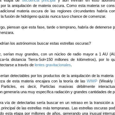
la etapa de
secuencia principal
y aún vivirían en esto abortivo
 por la aniquilación de materia oscura. Como esta materia se con
 adicional materia oscura de las regiones circundantes habría con
 la fusión de hidrógeno quizás nunca tuvo chance de comenzar.
go, piensan que esta fase, tarde o temprano, habría de detenerse p
menzara.
rían los astrónomos buscar estas estrellas oscuras?
er, serían muy grandes, con un núcleo de radio mayor a 1 AU (A
ca=la distancia Tierra-Sol=150 millones de kilómetros), por lo q
etectarse a través de
lentes gravitacionales
.
rían detectables por los productos de la aniquilación de la materia
leza de esta materia encajara con la teoría de las
WIMP
(Weakly I
Particles, es decir, Partíclas masivas débilmente interactua
ón generaría una muy específica radiación y grandes cantidades de pa
ra vía de detectarlas sería buscar en un retraso en la transición a 
 principal de las estrellas más tempranas. Las estrellas oscuras pod
ido esta etapa por millones de años, generando una inusual interrup