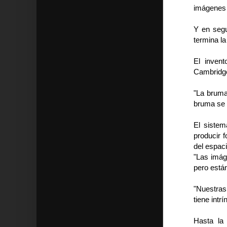
imágenes 
Y en segu
termina la
El inven
Cambridge
"La bruma
bruma se d
El sistem
producir 
del espaci
"Las imág
pero están
"Nuestras
tiene intr
Hasta la