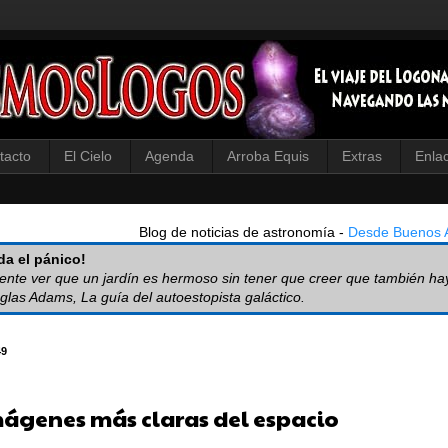
tacto
El Cielo
Agenda
Arroba Equis
Extras
Enla
Blog de noticias de astronomía -
Desde Buenos A
a el pánico!
iente ver que un jardín es hermoso sin tener que creer que también ha
glas Adams, La guía del autoestopista galáctico.
49
mágenes más claras del espacio