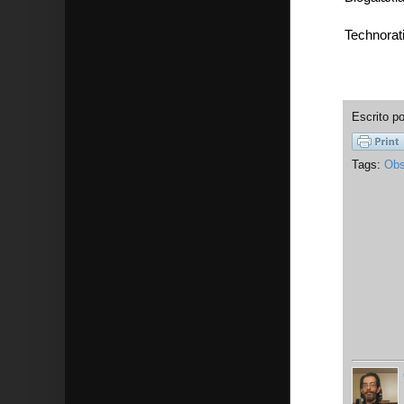
Technorat
Escrito p
Tags:
Obs