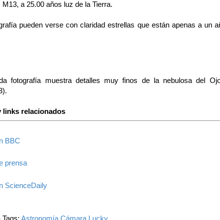
 M13, a 25.00 años luz de la Tierra.
ografía pueden verse con claridad estrellas que están apenas a un a
da fotografía muestra detalles muy finos de la nebulosa del Oj
).
 links relacionados
en BBC
e prensa
n ScienceDaily
a Tags:
Astronomía
Cámara Lucky