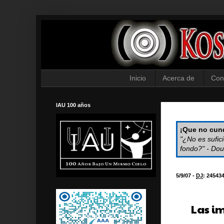
Inicio
Acerca de
Con
IAU 100 años
¡Que no cund
"¿No es sufic
fondo?" - Dou
5/9/07 -
DJ
:
24543
Las i