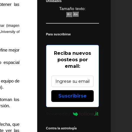
Utilidades
tener las
Tamaño texto:
mar (imagen
niversity of
Para suscribirse
efine mejor
Reciba nuevos
posteos por
o espacial
email:
n equipo de
).
Suscribirse
toman los
rsión.
Powered by
fecha, que
Contra la astrología
te ver las