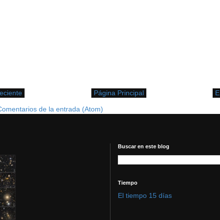
eciente
Página Principal
E
Comentarios de la entrada (Atom)
Buscar en este blog
Tiempo
El tiempo 15 días