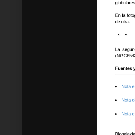
globulares
En la fot
de otra.
La segun
(NGC6543
Fuentes y
Nota 
Nota d
Nota e
Blogalaxi