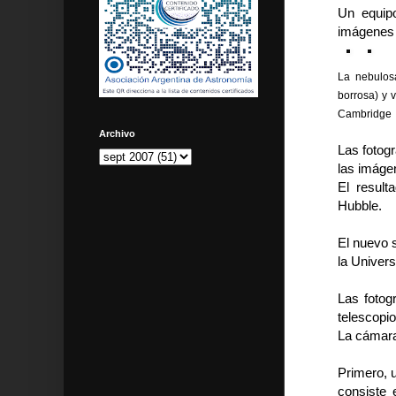
Un equip
imágenes 
La nebulos
borrosa) y 
Cambridge
Archivo
Las fotog
las imáge
El result
Hubble.
El nuevo 
la Univers
Las fotog
telescopio
La cámara
Primero, 
consiste 