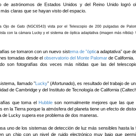
o de astrónomos de Estados Unidos y del Reino Unido logró ob
más claras que se hayan visto del espacio.
a Ojo de Gato (NGC6543) vista por el Telescopio de 200 pulgadas de Palo
vista con la cámara Lucky y el sistema de óptica adaptativa (imagen más nítida)- U
rafías se tomaron con un nuevo sist
ema de "óptic
a adaptativa" que d
nes tomadas desde el
observatorio del Monte Palomar
de California.
ado son fotografías dos veces más nítidas que las del telescopi
sistema, llamado "
Lucky
" (Afortunado), es resultado del trabajo de u
idad de Cambridge y del Instituto de Tecnología de California (Caltech
rafías que toma el
Hubble
son normalmente mejores que las que 
s en la Tierra porque la atmósfera del planeta tiene un efecto de disto
 de Lucky supera ese problema de dos maneras.
usa uno de los sistemas de detección de luz más sensibles hasta la 
en un chip con un nivel de ruido electrónico muy bajo que permi