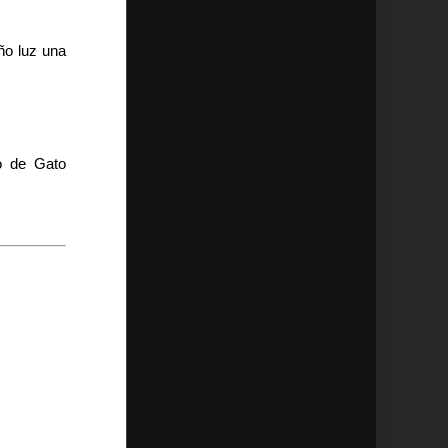
ño luz una
o de Gato