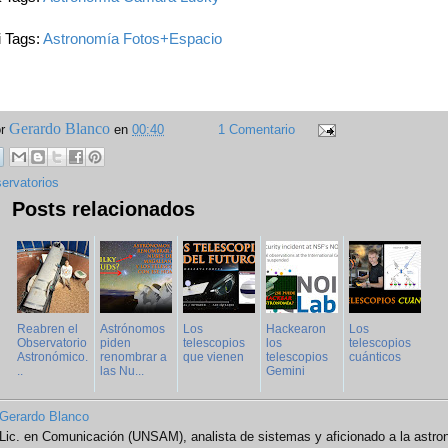
i Tags:
Astronomía
Fotos+Espacio
Gerardo Blanco
or
en
00:40
1 Comentario
ervatorios
Posts relacionados
Reabren el
Astrónomos
Los
Hackearon
Los
Observatorio
piden
telescopios
los
telescopios
Astronómico.
renombrar a
que vienen
telescopios
cuánticos
..
las Nu...
Gemini
Gerardo Blanco
Lic. en Comunicación (UNSAM), analista de sistemas y aficionado a la astro