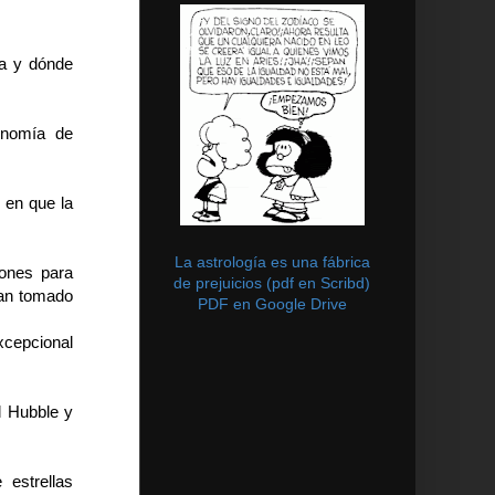
za y dónde
onomía de
 en que la
La astrología es una fábrica
iones para
de prejuicios (pdf en Scribd)
han tomado
PDF en Google Drive
xcepcional
l Hubble y
estrellas