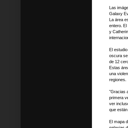
Las imáge
Galaxy Ev
La área e
entero. E
y Catheri
internacio
El estudio
oscura se 
de 12 cer
Estas área
una viole
regiones.
"Gracias 
primera v
ver inclu
que están
El mapa d
galaxias d