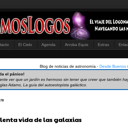
tacto
El Cielo
Agenda
Arroba Equis
Extras
Enla
Blog de noticias de astronomía -
Desde Buenos A
a el pánico!
iente ver que un jardín es hermoso sin tener que creer que también ha
glas Adams, La guía del autoestopista galáctico.
478
lenta vida de las galaxias