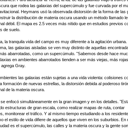
scura que rodea las galaxias del supercúmulo y fue curvada por el m
vitacional. Heymans usó la observada distorsión de la forma de las 
struir la distribución de materia oscura usando un método llamado le
nal débil. El mapa es 2.5 veces más nítido que en estudios previos c
s de suelo.
ra, la tranquila vida del campo es muy diferente a la agitación urbana.
ma, las galaxias aisladas se ven muy distinto de aquellas encontrada
más abarrotadas, como un supercúmulo. "Sabemos desde hace muc
alaxias en ambientes abarrotados tienden a ser más viejas, más roja
 agrega Gray.
bientes las galaxias están sujetas a una vida violenta: colisiones c
la formación de nuevas estrellas, la distorsión debida al poderoso tiró
nal de la materia oscura.
o se enfocó simultáneamente en la gran imagen y en los detalles. "E
o estructuras de gran escala, como realizar mapas de ruta, contar
s, monitorear el tráfico. Y al mismo tiempo estudiando a los resident
 el estilo de vida difiere de aquellos que viven en los suburbios. En
iudad es el supercúmulo, las calles y la materia oscura y la gente son