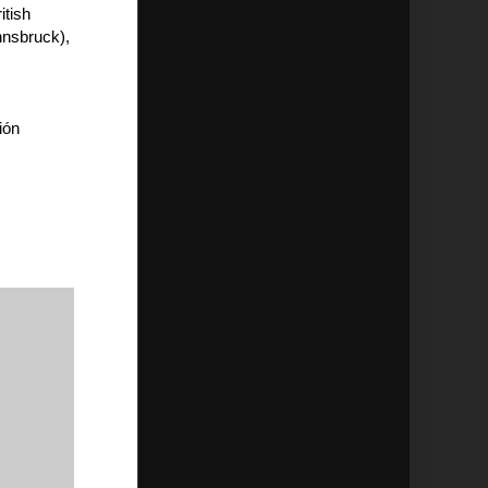
itish
nnsbruck),
ión