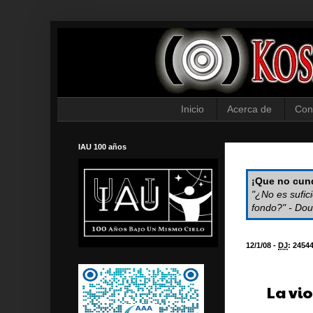
Inicio
Acerca de
Con
IAU 100 años
¡Que no cund
"¿No es sufic
fondo?" - Dou
12/1/08 -
DJ
:
2454
La vio