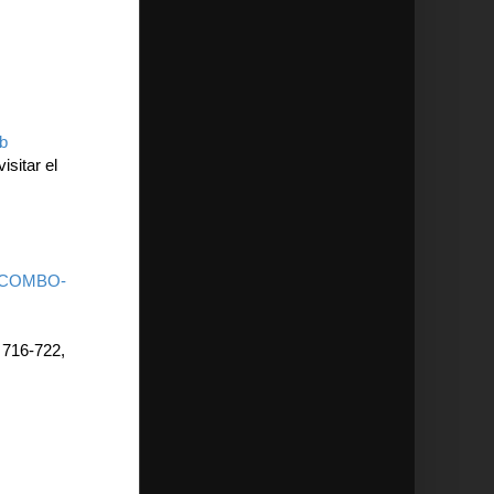
eb
sitar el
om COMBO-
 716-722,