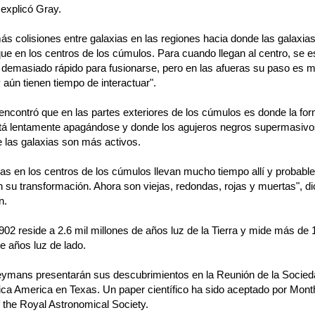
 explicó Gray.
s colisiones entre galaxias en las regiones hacia donde las galaxia
ue en los centros de los cúmulos. Para cuando llegan al centro, se e
demasiado rápido para fusionarse, pero en las afueras su paso es 
y aún tienen tiempo de interactuar".
 encontró que en las partes exteriores de los cúmulos es donde la fo
stá lentamente apagándose y donde los agujeros negros supermasivo
e las galaxias son más activos.
ias en los centros de los cúmulos llevan mucho tiempo allí y probab
 su transformación. Ahora son viejas, redondas, rojas y muertas", di
n.
902 reside a 2.6 mil millones de años luz de la Tierra y mide más de 
e años luz de lado.
ymans presentarán sus descubrimientos en la Reunión de la Socied
ca America en Texas. Un paper científico ha sido aceptado por Mont
 the Royal Astronomical Society.