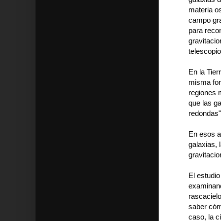
materia o
campo gra
para recon
gravitacio
telescopio
En la Tier
misma for
regiones 
que las g
redondas"
En esos am
galaxias, 
gravitacio
El estudi
examinand
rascacielo
saber cómo
caso, la c