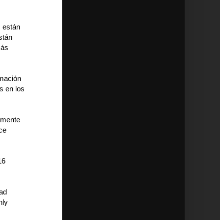
s están
stán
más
rmación
s en los
lemente
ce
16
ad
hly