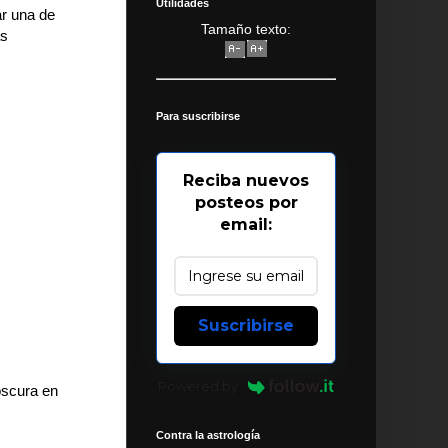
Utilidades
ar una de
Tamaño texto:
as
Para suscribirse
Reciba nuevos
posteos por
email:
Suscribirse
Powered by
oscura en
Contra la astrología