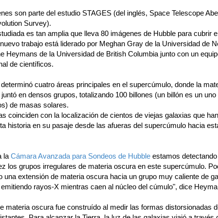
nes son parte del estudio STAGES (del inglés, Space Telescope Abe
olution Survey).
studiada es tan amplia que lleva 80 imágenes de Hubble para cubrir 
l nuevo trabajo está liderado por Meghan Gray de la Universidad de 
ne Heymans de la Universidad de British Columbia junto con un equi
nal de científicos.
 determinó cuatro áreas principales en el supercúmulo, donde la mate
juntó en densos grupos, totalizando 100 billones (un billón es un uno
os) de masas solares.
s coinciden con la localización de cientos de viejas galaxias que han
nta historia en su pasaje desde las afueras del supercúmulo hacia es
a la
Cámara Avanzada para Sondeos de Hubble
estamos detectando
ez los grupos irregulares de materia oscura en este supercúmulo. 
so una extensión de materia oscura hacia un grupo muy caliente de ga
 emitiendo rayos-X mientras caen al núcleo del cúmulo", dice Heyma
e materia oscura fue construído al medir las formas distorsionadas 
istantes. Para alcanzar la Tierra, la luz de las galaxias viajó a través 