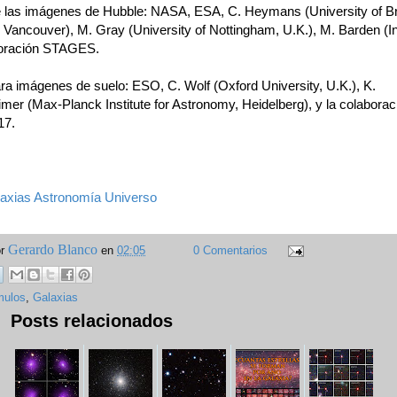
e las imágenes de Hubble: NASA, ESA, C. Heymans (University of Br
 Vancouver), M. Gray (University of Nottingham, U.K.), M. Barden (I
boración STAGES.
ara imágenes de suelo: ESO, C. Wolf (Oxford University, U.K.), K.
mer (Max-Planck Institute for Astronomy, Heidelberg), y la colaborac
7.
axias
Astronomía
Universo
Gerardo Blanco
or
en
02:05
0 Comentarios
ulos
,
Galaxias
Posts relacionados