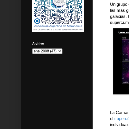
Un grupo 
las más gr
galaxias.
supercúmu
Archivo
La Cámara
el
superc
individual