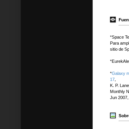
Fuent
*Space Te
Para ampli
sitio de 
*EurekAler
*
Galaxy m
17
,
K. P. Lan
Monthly N
Jun 2007,
Sobr