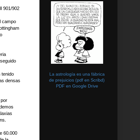
ll 901/902
el campo
Nottingham
po
ria
 seguido
 tenido
La astrología es una fábrica
de prejuicios (pdf en Scribd)
tas densas
PDF en Google Drive
 por
Podemos
laxias
ns.
de 60.000
de la