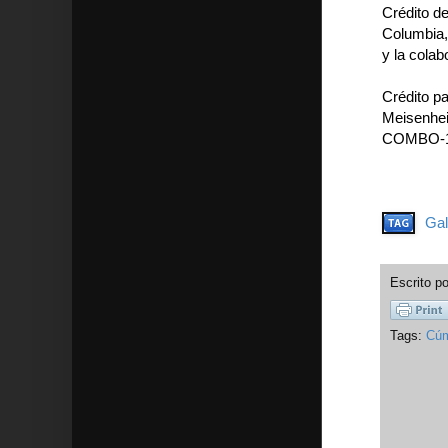
Crédito d
Columbia,
y la cola
Crédito p
Meisenhei
COMBO-1
Gal
Escrito p
Tags:
Cúm