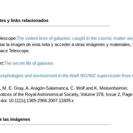
es y links relacionados
lescope:
The violent lives of galaxies: caught in the cosmic matter w
ar la imagen de esta nota y acceder a otras imágenes y materiales, vi
Space Telescope.
t:
The secret life of galaxies
orphologies and environment in the Abell 901/902 supercluster fr
e, M. E. Gray, A. Aragón-Salamanca, C. Wolf and K. Meisenheimer,
otices of the Royal Astronomical Society, Volume 378, Issue 2, Page
 doi: 10.1111/j.1365-2966.2007.11809.x
e las imágenes