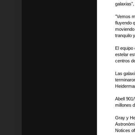
galaxias",
"Vemos má
fluyendo q
moviendo 
tranquilo 
El equipo
estelar e
centros d
Las galax
terminaron
Heiderma
Abell 901/
millones d
Gray y He
Astronómi
Notices of