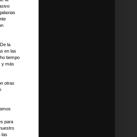
asivo
galaxias
nte
on
 De la
s en las
ho tiempo
s y más
on otras
n
stamos
es para
 nuestro
 las