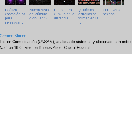
Poética
Nueva Vista
Un maduro
¿Cuántas
El Universo
cosmológica
del cúmulo
cúmulo en la
estrellas se
pecoso
para
globular 47
distancia
forman en la
investigar...
...
...
Gerardo Blanco
Lic. en Comunicación (UNSAM), analista de sistemas y aficionado a la astro
Nací en 1973. Vivo en Buenos Aires, Capital Federal.