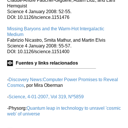
Claude-André Faucher-Giguère, Adam Lidz, and Lars
Hernquist
Science 4 January 2008: 52-55.
DOI: 10.1126/science.1151476
Missing Baryons and the Warm-Hot Intergalactic
Medium
Fabrizio Nicastro, Smita Mathur, and Martin Elvis
Science 4 January 2008: 55-57.
DOI: 10.1126/science.1151400
Fuentes y links relacionados
-
Discovery News:Computer Power Promises to Reveal
Cosmos
, por Mira Oberman
-
Science, 4-01-2007, Vol 319, Nº5859
-Physorg:
Quantum leap in technology to unravel 'cosmic
web' of universe