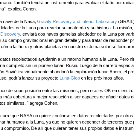
umano. También tendrá un instrumento para evaluar el daño por radiac
na", explica Cohen.
la nave de la Nasa,
Gravity Recovery and Interior Laboratory
(GRAIL)
didades de la Luna para revelar su anatomía y su historia. La misión, 
 Discovery
, enviará dos naves gemelas alrededor de la Luna por var
 su campo gravitacional en gran detalle y para tratar de responder p
 cómo la Tierra y otros planetas en nuestro sistema solar se formaro
 datos recolectados ayudarán a un retorno humano a la Luna. Pero n
ría completo sin un pionero lunar: Rusia. Luego de la carrera espacia
ión Soviética virtualmente abandonó la exploración lunar. Ahora, el p
ruso, podría lanzar su proyecto
Luna-Glob
en los próximos años.
oco de superposición entre las misiones, pero eso es OK en ciencia.
 más cobertura y mejor resolución al ser capaces de añadir datos d
tos similares. " agrega Cohen.
curre que NASA no quiere confiarse en datos recolectados por otros
rnar humanos a la Luna, ya que no quieren depender de terceros que 
su compromiso. De allí que quieran tener sus propios datos e instrum