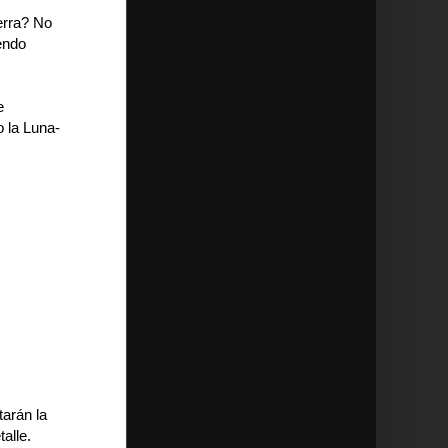
erra? No
iendo
e
o la Luna-
arán la
alle.