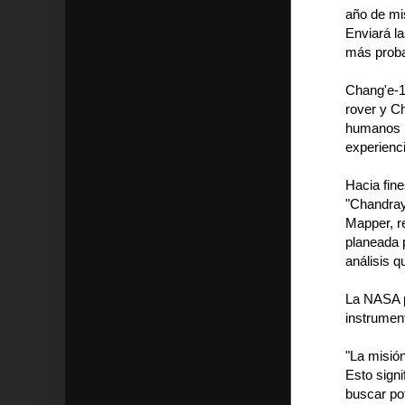
año de mi
Enviará l
más proba
Chang'e-1
rover y Ch
humanos p
experienci
Hacia fine
"Chandray
Mapper, r
planeada 
análisis q
La NASA p
instrumen
"La misió
Esto sign
buscar pot