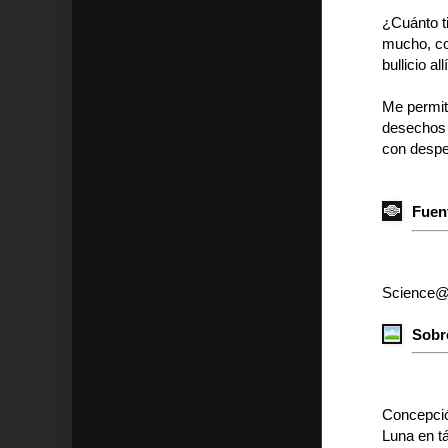
¿Cuánto ti
mucho, con
bullicio all
Me permit
desechos e
con desper
Fuent
Science
Sobr
Concepció
Luna en t