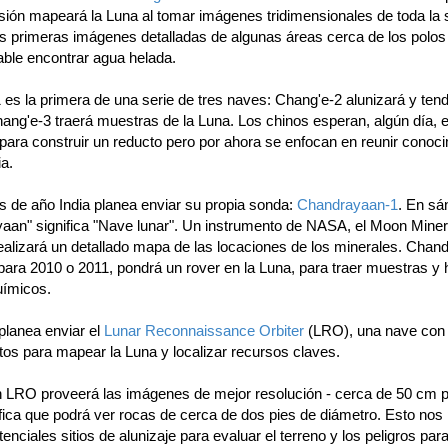
sión mapeará la Luna al tomar imágenes tridimensionales de toda la s
as primeras imágenes detalladas de algunas áreas cerca de los polo
ble encontrar agua helada.
 es la primera de una serie de tres naves: Chang'e-2 alunizará y ten
ang'e-3 traerá muestras de la Luna. Los chinos esperan, algún día, 
ara construir un reducto pero por ahora se enfocan en reunir conoci
a.
s de año India planea enviar su propia sonda:
Chandrayaan-1
. En sá
aan" significa "Nave lunar". Un instrumento de NASA, el Moon Mine
ealizará un detallado mapa de las locaciones de los minerales. Chan
para 2010 o 2011, pondrá un rover en la Luna, para traer muestras y 
uímicos.
lanea enviar el
Lunar Reconnaissance Orbiter
(LRO), una nave co
tos para mapear la Luna y localizar recursos claves.
n LRO proveerá las imágenes de mejor resolución - cerca de 50 cm po
ifica que podrá ver rocas de cerca de dos pies de diámetro. Esto nos
enciales sitios de alunizaje para evaluar el terreno y los peligros par