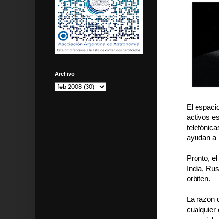
Archivo
El espacio
activos es
telefónica
ayudan a n
Pronto, e
India, Rus
orbiten.
La razón 
cualquier