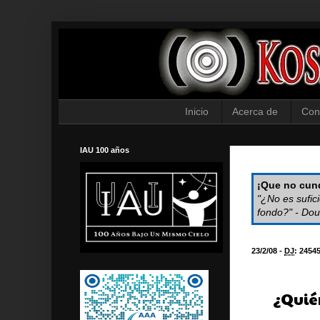
Inicio
Acerca de
Con
IAU 100 años
¡Que no cund
"¿No es sufic
fondo?" - Dou
23/2/08 -
DJ
:
2454
¿Quié