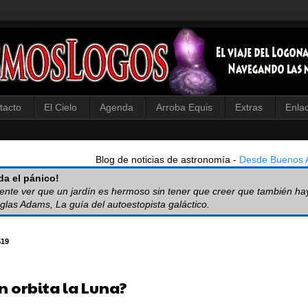
tacto
El Cielo
Agenda
Arroba Equis
Extras
Enla
Blog de noticias de astronomía -
Desde Buenos A
a el pánico!
iente ver que un jardín es hermoso sin tener que creer que también ha
glas Adams, La guía del autoestopista galáctico.
519
n orbita la Luna?