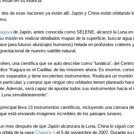
 están en su infancia.
 dos de esas naciones ya están allí: Japón y China están orbitando l
smo.
aguya
de Japón, antes conocida como SELENE, alcanzó la Luna en 
u misión es realizar detallados mapas de la superficie, buscar agua 
lave para futuros alunizajes humanos) helada en profundos cráteres y
ravitacional de nuestro satélite natural.
hen, una científica que se auto describe como "lunática", del Centro
 dice "Kaguya es el Cadillac de las misiones ahora. Es enorme, consi
lites separados y tiene excelentes instrumentos. Realizará un montón
e partículas y campos que ningún otro orbitador tienen planeado hac
te. Además, será capaz de apuntar todos sus instrumentos hacia e
la Luna simultáneamente".
e principal lleva 13 instrumentos científicos, incluyendo una cámara de
 que está enviando imágenes increíbles de los paisajes lunares.
un mes después de que Japón alcanzara la Luna, China lo siguió con
 órbita de la nave
Chang'e-1
el 5 de noviembre de 2007. Durante su 