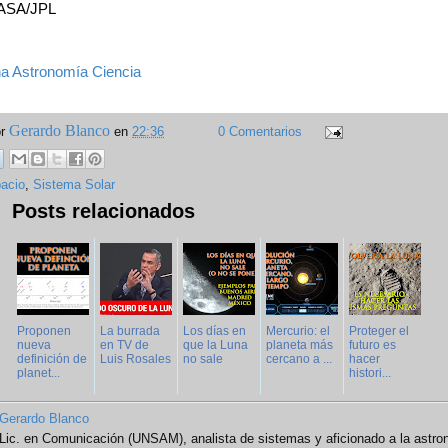
NASA/JPL
na
Astronomía
Ciencia
Gerardo Blanco
or
en
22:36
0 Comentarios
acio
,
Sistema Solar
Posts relacionados
Proponen
La burrada
Los días en
Mercurio: el
Proteger el
nueva
en TV de
que la Luna
planeta más
futuro es
definición de
Luis Rosales
no sale
cercano a ...
hacer
planet...
histori...
Gerardo Blanco
Lic. en Comunicación (UNSAM), analista de sistemas y aficionado a la astro