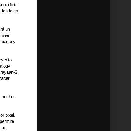
uperficie.
s donde es
drá un
enviar
miento y
nscrito
ralogy
drayaan-2,
hacer
n muchos
r pixel.
 permite
a un