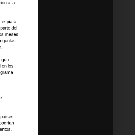
ión a la
 espiará
parte del
ios meses
reguntas
n.
ingún
l en los
rograma
e
 países
podrían
entos.