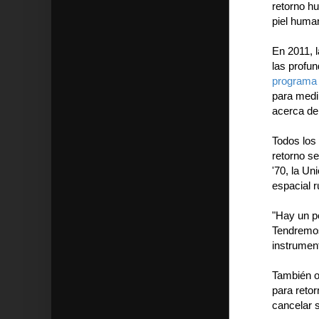
retorno h
piel huma
En 2011, 
las profun
programa
para medir
acerca de
Todos los
retorno se
'70, la Un
espacial 
"Hay un p
Tendremos
instrumen
También o
para reto
cancelar 