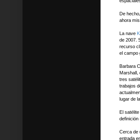
espaciales
De hecho,
ahora mi
La nave
K
de 2007. S
recurso c
el campo g
Barbara Co
Marshall,
tres saté
trabajos d
actualmen
lugar de 
El satélit
definición
Cerca de 
entrada en