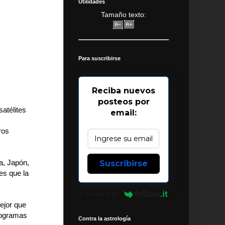
Utilidades
Tamaño texto:
Para suscribirse
Reciba nuevos
posteos por
satélites
email:
ros
a, Japón,
Suscribirse
es que la
Powered by
ejor que
programas
Contra la astrología