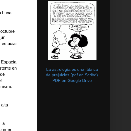
a Luna
octubre
(un
 estudiar
 Espacial
stente en
La astrología es una fábrica
 de
de prejuicios (pdf en Scribd)
er
PDF en Google Drive
l mismo
 alta
 la
primer