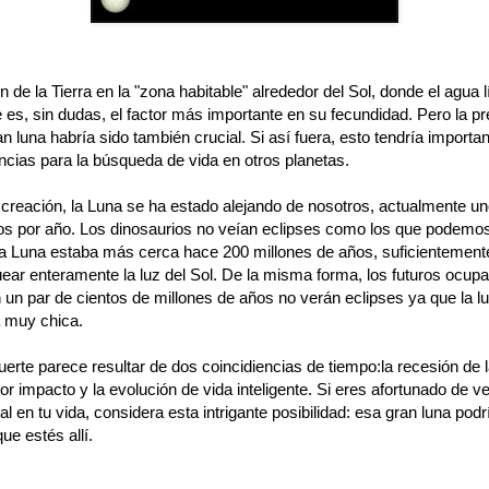
n de la Tierra en la "zona habitable" alrededor del Sol, donde el agua 
 es, sin dudas, el factor más importante en su fecundidad. Pero la p
n luna habría sido también crucial. Si así fuera, esto tendría importa
cias para la búsqueda de vida en otros planetas.
creación, la Luna se ha estado alejando de nosotros, actualmente un
os por año. Los dinosaurios no veían eclipses como los que podemo
la Luna estaba más cerca hace 200 millones de años, suficientemen
ear enteramente la luz del Sol. De la misma forma, los futuros ocupa
 un par de cientos de millones de años no verán eclipses ya que la l
 muy chica.
erte parece resultar de dos coincidiencias de tiempo:la recesión de l
r impacto y la evolución de vida inteligente. Si eres afortunado de v
tal en tu vida, considera esta intrigante posibilidad: esa gran luna podr
ue estés allí.