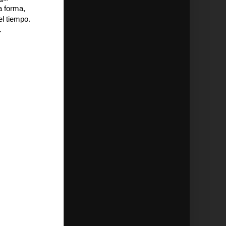
a forma,
l tiempo.
.