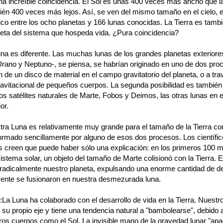
na increíble coincidencia. El Sol es unas 400 veces más ancho que l
ién 400 veces más lejos. Así, se ven del mismo tamaño en el cielo, 
co entre los ocho planetas y 166 lunas conocidas. La Tierra es tambi
neta del sistema que hospeda vida. ¿Pura coincidencia?
na es diferente. Las muchas lunas de los grandes planetas exteriores
Urano y Neptuno-, se piensa, se habrían originado en uno de dos pro
n de un disco de material en el campo gravitatorio del planeta, o a tra
ravitacional de pequeños cuerpos. La segunda posibilidad es también
os satélites naturales de Marte, Fobos y Deimos, las otras lunas en 
ior.
tra Luna es relativamente muy grande para el tamaño de la Tierra c
ormado sencillamente por alguno de esos dos procesos. Los científi
os creen que puede haber sólo una explicación: en los primeros 100 m
istema solar, un objeto del tamaño de Marte colisionó con la Tierra. 
radicalmente nuestro planeta, expulsando una enorme cantidad de 
mente se fusionaron en nuestra desmezurada luna.
:La Luna ha colaborado con el desarrollo de vida en la Tierra. Nuestr
 su propio eje y tiene una tendencia natural a "bambolearse", debido a
tros cuerpos como el Sol. La invisible mano de la gravedad lunar "ap