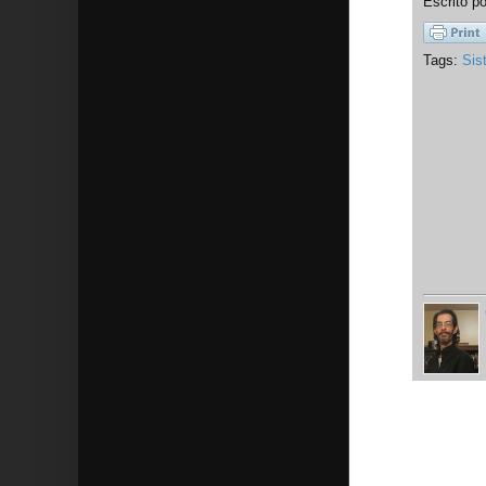
Escrito p
Tags:
Sis