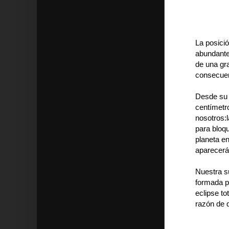
La posició
abundante
de una gra
consecuen
Desde su 
centímetr
nosotros:
para bloqu
planeta en
aparecerá
Nuestra su
formada po
eclipse to
razón de q