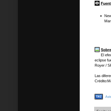
Fuent
New 
Mar
Sobre
El efe
eclipse fu
Royer / S
Las difere
Crédito:M
Ast