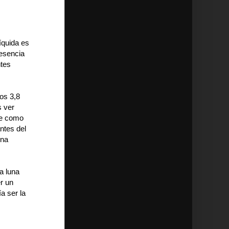
líquida es
resencia
ntes
os 3,8
s ver
te como
ntes del
una
a luna
er un
ía ser la