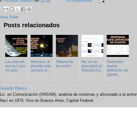
Gerardo Blanco
or
en
23:48
0 Comentarios
tema Solar
Posts relacionados
Los días en
Mercurio: el
Alineación
No, no se
Proponen
que la Luna
planeta más
de enero
descubrió el
nueva
no sale
cercano a ...
Planeta 9 (t...
definición de
planet...
Gerardo Blanco
Lic. en Comunicación (UNSAM), analista de sistemas y aficionado a la astro
Nací en 1973. Vivo en Buenos Aires, Capital Federal.