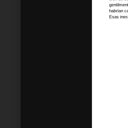
gentilment
habrían c
Esas inest