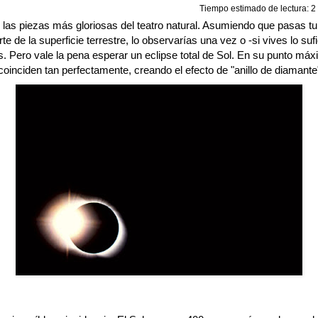
Tiempo estimado de lectura: 2 
las piezas más gloriosas del teatro natural. Asumiendo que pasas tu 
e de la superficie terrestre, lo observarías una vez o -si vives lo sufi
. Pero vale la pena esperar un eclipse total de Sol. En su punto máxi
coinciden tan perfectamente, creando el efecto de "anillo de diamante