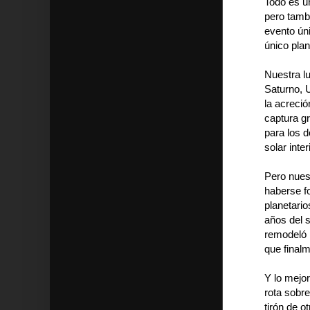
Todo es u
pero tamb
evento úni
único pla
Nuestra lu
Saturno, 
la acreció
captura g
para los d
solar inter
Pero nues
haberse f
planetari
años del s
remodeló 
que final
Y lo mejor
rota sobre
tirón de o