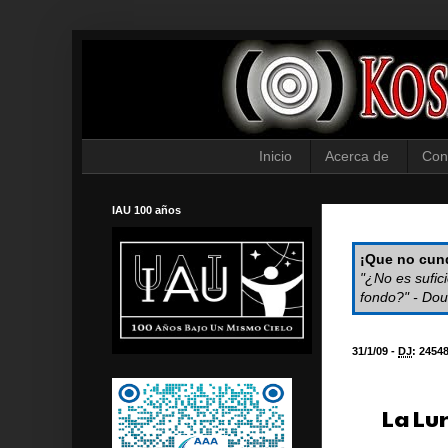
Inicio
Acerca de
Con
IAU 100 años
¡Que no cund
"¿No es sufic
fondo?" - Dou
31/1/09 -
DJ
:
2454
La Lun