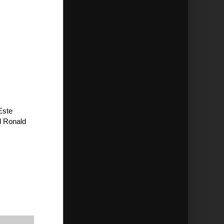
 Este
d Ronald