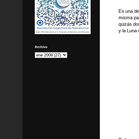
Es una de 
misma part
quizás dos
y la Luna 
Archivo