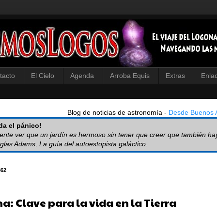
tacto
El Cielo
Agenda
Arroba Equis
Extras
Enla
Blog de noticias de astronomía -
Desde Buenos A
a el pánico!
iente ver que un jardín es hermoso sin tener que creer que también ha
glas Adams, La guía del autoestopista galáctico.
862
a: Clave para la vida en la Tierra