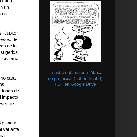
a Luna,
en un
én el
 -Júpiter,
cesos: de
vés de la
 sugerida
el sistema
La astrología es una fábrica
omo para
de prejuicios (pdf en Scribd)
PDF en Google Drive
cos
illones de
El impacto
desechos
o planeta
l variante
aga"