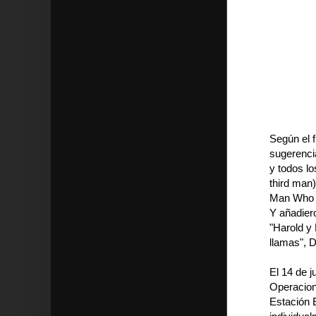
Según el f
sugerencia
y todos l
third man)
Man Who Fe
Y añadiero
"Harold y
llamas", 
El 14 de j
Operacio
Estación E