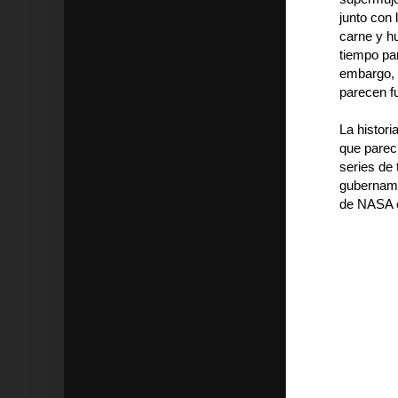
junto con
carne y h
tiempo par
embargo, s
parecen fu
La histor
que parecí
series de 
gubername
de NASA e