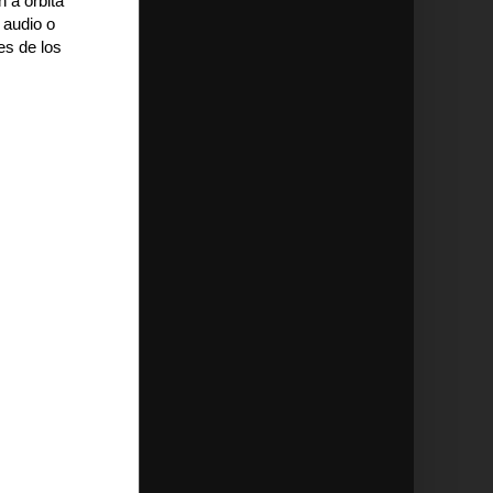
n a órbita
 audio o
es de los