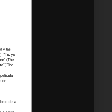
d y las
), "Tú, yo
re" (The
rra"("The
película
e en
bros de la