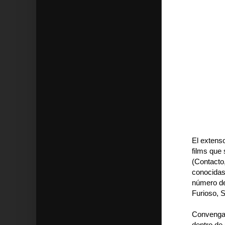
El extenso
films que 
(Contacto
conocidas
número de
Furioso, 
Convengam
dentro de 