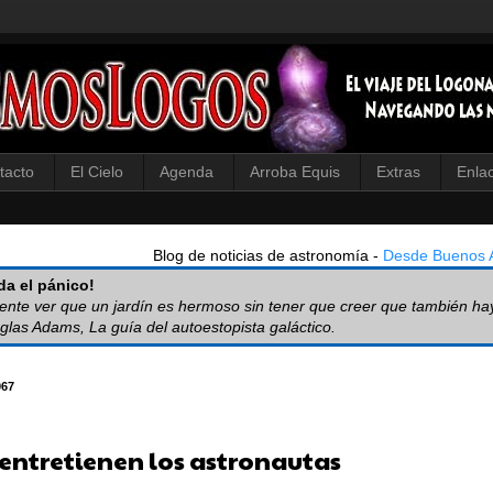
tacto
El Cielo
Agenda
Arroba Equis
Extras
Enla
Blog de noticias de astronomía -
Desde Buenos A
a el pánico!
iente ver que un jardín es hermoso sin tener que creer que también ha
glas Adams, La guía del autoestopista galáctico.
067
e entretienen los astronautas