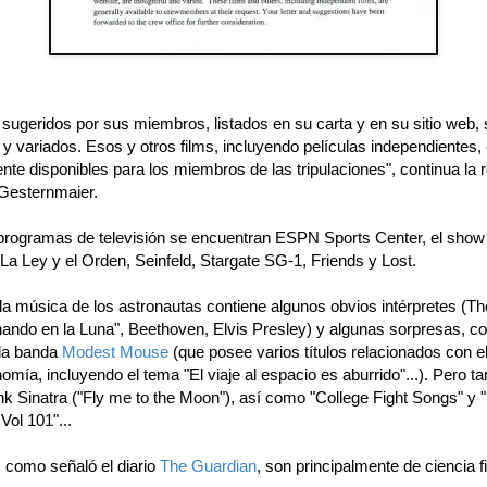
 sugeridos por sus miembros, listados en su carta y en su sitio web,
y variados. Esos y otros films, incluyendo películas independientes,
te disponibles para los miembros de las tripulaciones", continua la 
 Gesternmaier.
 programas de televisión se encuentran ESPN Sports Center, el show
La Ley y el Orden, Seinfeld, Stargate SG-1, Friends y Lost.
la música de los astronautas contiene algunos obvios intérpretes (Th
ando en la Luna", Beethoven, Elvis Presley) y algunas sorpresas, c
la banda
Modest Mouse
(que posee varios títulos relacionados con e
nomía, incluyendo el tema "El viaje al espacio es aburrido"...). Pero t
nk Sinatra ("Fly me to the Moon"), así como "College Fight Songs" y
Vol 101"...
, como señaló el diario
The Guardian
, son principalmente de ciencia f