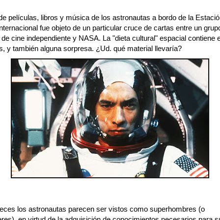
 de películas, libros y música de los astronautas a bordo de la Estaci
nternacional fue objeto de un particular cruce de cartas entre un grup
 de cine independiente y NASA. La "dieta cultural" espacial contiene
s, y también alguna sorpresa. ¿Ud. qué material llevaría?
ces los astronautas parecen ser vistos como superhombres (o
es), en virtud de la adquisición de conocimientos necesarios para su