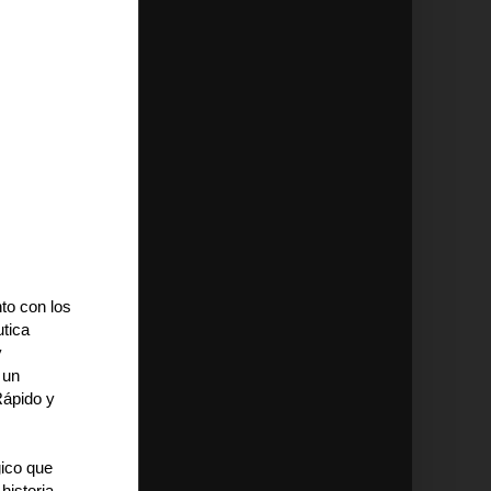
to con los
utica
y
 un
Rápido y
gico que
historia