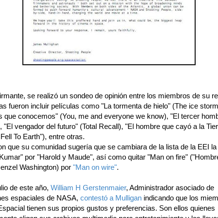
irmante, se realizó un sondeo de opinión entre los miembros de su re
s fueron incluir películas como "La tormenta de hielo" (The ice storm
os que conocemos" (You, me and everyone we know), "El tercer homb
, "El vengador del futuro" (Total Recall), "El hombre que cayó a la Tie
ll To Earth"), entre otras.
n que su comunidad sugería que se cambiara de la lista de la EEI la 
 Kumar" por "Harold y Maude", así como quitar "Man on fire" ("Hombr
Denzel Washington) por
"Man on wire"
.
ulio de este año,
William H Gerstenmaier
, Administrador asociado de
nes espaciales de NASA,
contestó a Mulligan
indicando que los miem
spacial tienen sus propios gustos y preferencias. Son ellos quienes