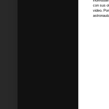
individual
con sus o
video. Por
astronaut