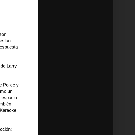
 son
 están
respuesta
 de Larry
e Police y
omo un
l espacio
ambién
 "Karaoke
icción: