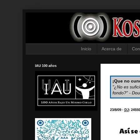
Inicio
Acerca de
Con
IAU 100 años
¡Que no cund
"¿No es sufic
fondo?" - Dou
23/8/09 -
DJ
:
2455
Así s