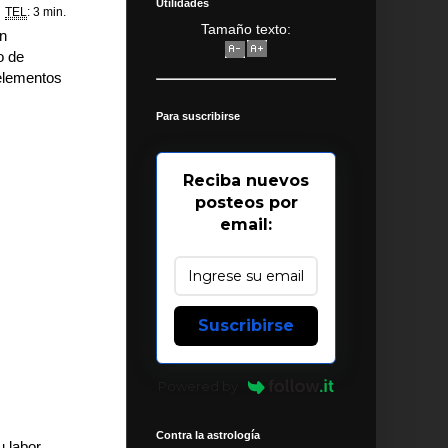
Utilidades
TEL
: 3 min.
Tamaño texto:
ón
o de
 elementos
Para suscribirse
Reciba nuevos
posteos por
email:
Suscribirse
Powered by
Contra la astrología
 labor,