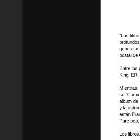
"Los films
profundos 
generalmen
postal de
Entre los
King, ER, 
Mientras, 
su "Camin
album de 
y la astro
están Fra
Pure pop, 
Los libros