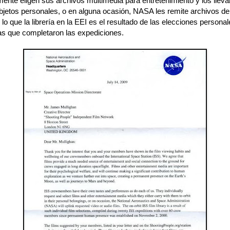
mente eligen sus archivos multimedia para entretenimiento y los lleva
bjetos personales, o en alguna ocasión, NASA les remite archivos de
 lo que la librería en la EEI es el resultado de las elecciones personal
as que completaron las expediciones.