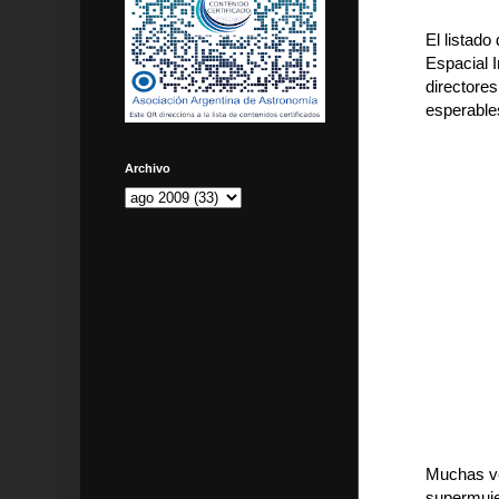
El listado
Espacial I
directores
esperable
Archivo
Muchas ve
supermujer