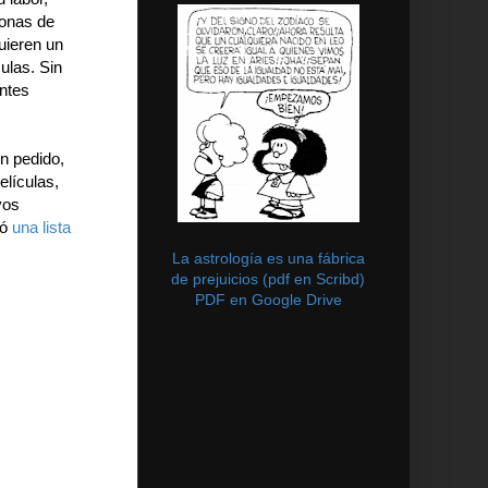
sonas de
uieren un
ulas. Sin
entes
n pedido,
elículas,
vos
ió
una lista
La astrología es una fábrica
de prejuicios (pdf en Scribd)
PDF en Google Drive