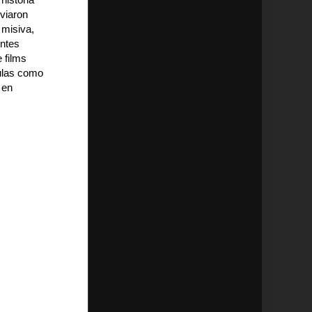
nviaron
 misiva,
entes
 films
ulas como
 en