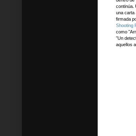
continúa. 
una carta
firmada p
Shooting 
como "Arm
"Un detect
aquellos a