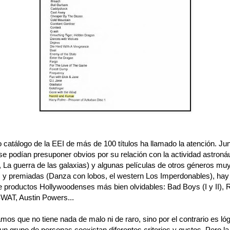
 catálogo de la EEI de más de 100 títulos ha llamado la atención. Jun
se podían presuponer obvios por su relación con la actividad astroná
, La guerra de las galaxias) y algunas películas de otros géneros mu
 y premiadas (Danza con lobos, el western Los Imperdonables), hay
 productos Hollywoodenses más bien olvidables: Bad Boys (I y II), 
SWAT, Austin Powers...
os que no tiene nada de malo ni de raro, sino por el contrario es ló
un grupo de personas coexistan diferentes criterios y gustos. Pero la 