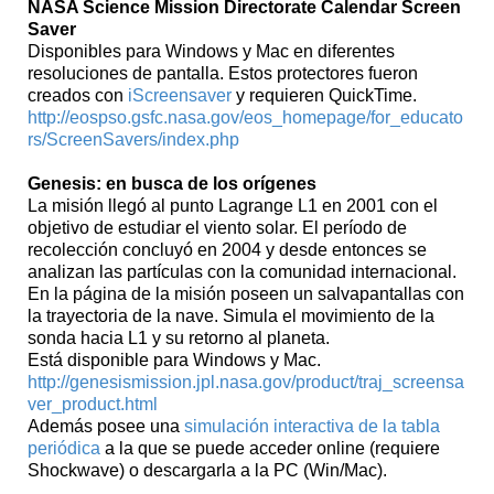
NASA Science Mission Directorate Calendar Screen
Saver
Disponibles para Windows y Mac en diferentes
resoluciones de pantalla. Estos protectores fueron
creados con
iScreensaver
y requieren QuickTime.
http://eospso.gsfc.nasa.gov/eos_homepage/for_educato
rs/ScreenSavers/index.php
Genesis: en busca de los orígenes
La misión llegó al punto Lagrange L1 en 2001 con el
objetivo de estudiar el viento solar. El período de
recolección concluyó en 2004 y desde entonces se
analizan las partículas con la comunidad internacional.
En la página de la misión poseen un salvapantallas con
la trayectoria de la nave. Simula el movimiento de la
sonda hacia L1 y su retorno al planeta.
Está disponible para Windows y Mac.
http://genesismission.jpl.nasa.gov/product/traj_screensa
ver_product.html
Además posee una
simulación interactiva de la tabla
periódica
a la que se puede acceder online (requiere
Shockwave) o descargarla a la PC (Win/Mac).