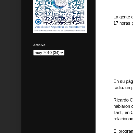
La gente 
17 horas 
Archivo
En su pág
radio: un
Ricardo C
hablaron c
Tanti, en
relaciona
El progra