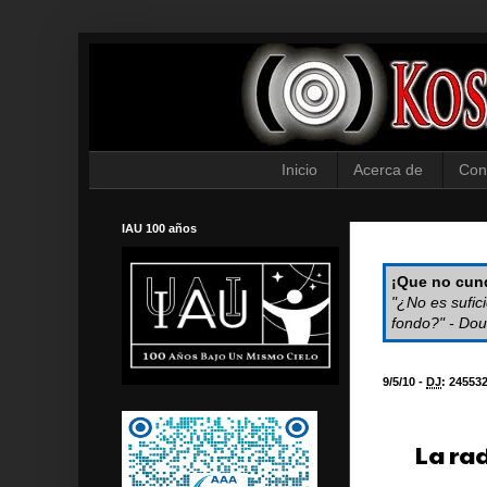
Inicio
Acerca de
Con
IAU 100 años
¡Que no cund
"¿No es sufic
fondo?" - Dou
9/5/10 -
DJ
:
24553
La ra