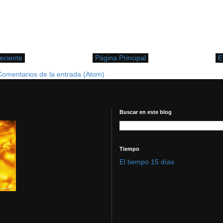
eciente
Página Principal
E
Comentarios de la entrada (Atom)
Buscar en este blog
Tiempo
El tiempo 15 días