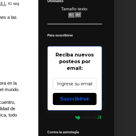
Utilidades
.E.L
: 41 seg.
Tamaño texto:
nes a las
Para suscribirse
Reciba nuevos
posteos por
email:
ora en la
del mundo.
Suscribirse
cuentro,
lidad de
ica, todo
Powered by
Contra la astrología