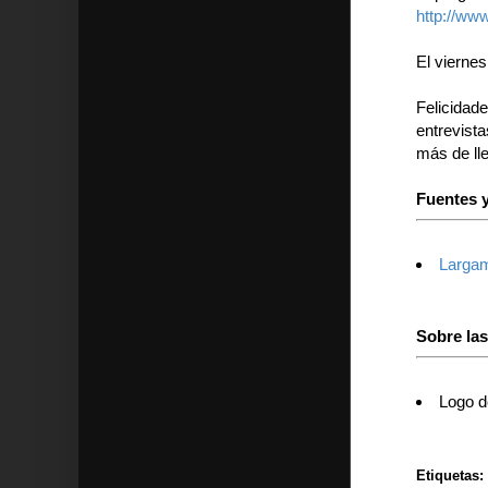
http://ww
El viernes
Felicidade
entrevist
más de lle
Fuentes y
Largam
Sobre la
Logo d
Etiquetas: