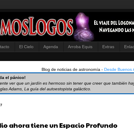
tacto
El Cielo
Agenda
Arroba Equis
Extras
Enla
Blog de noticias de astronomía -
Desde Buenos A
a el pánico!
iente ver que un jardín es hermoso sin tener que creer que también ha
glas Adams, La guía del autoestopista galáctico.
27
dio ahora tiene un Espacio Profundo