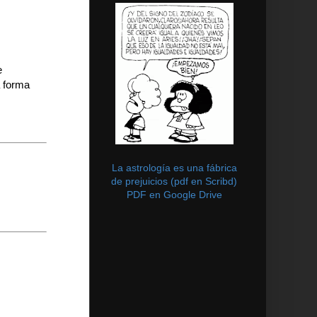
e
a forma
La astrología es una fábrica
de prejuicios (pdf en Scribd)
PDF en Google Drive