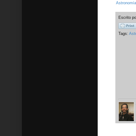
Astronomía
Escrito p
Tags:
Ast