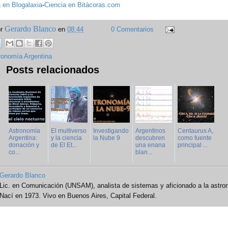
 en Blogalaxia
-
Ciencia en Bitácoras.com
Gerardo Blanco
or
en
08:44
0 Comentarios
ronomía Argentina
Posts relacionados
Astronomía
El multiverso
Investigando
Argentinos
Centaurus A,
Argentina:
y la ciencia
la Nube 9
descubren
como fuente
donación y
de El Et...
una enana
principal ...
co...
blan...
Gerardo Blanco
Lic. en Comunicación (UNSAM), analista de sistemas y aficionado a la astro
Nací en 1973. Vivo en Buenos Aires, Capital Federal.