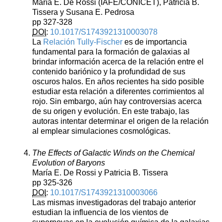
María E. De Rossi (IAFE/CONICET), Patricia B.
Tissera y Susana E. Pedrosa
pp 327-328
DOI
:
10.1017/S1743921310003078
La
Relación Tully-Fischer
es de importancia
fundamental para la formación de galaxias al
brindar información acerca de la relación entre el
contenido bariónico y la profundidad de sus
oscuros halos. En años recientes ha sido posible
estudiar esta relación a diferentes corrimientos al
rojo. Sin embargo, aún hay controversias acerca
de su origen y evolución. En este trabajo, las
autoras intentar determinar el origen de la relación
al emplear simulaciones cosmológicas.
The Effects of Galactic Winds on the Chemical
Evolution of Baryons
María E. De Rossi y Patricia B. Tissera
pp 325-326
DOI
:
10.1017/S1743921310003066
Las mismas investigadoras del trabajo anterior
estudian la influencia de los vientos de