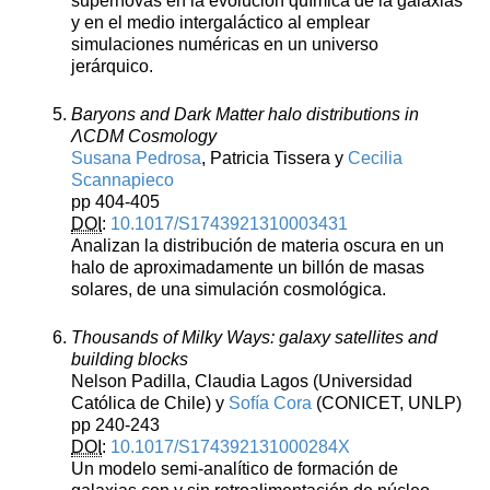
supernovas en la evolución química de la galaxias
y en el medio intergaláctico al emplear
simulaciones numéricas en un universo
jerárquico.
Baryons and Dark Matter halo distributions in
ΛCDM Cosmology
Susana Pedrosa
, Patricia Tissera y
Cecilia
Scannapieco
pp 404-405
DOI
:
10.1017/S1743921310003431
Analizan la distribución de materia oscura en un
halo de aproximadamente un billón de masas
solares, de una simulación cosmológica.
Thousands of Milky Ways: galaxy satellites and
building blocks
Nelson Padilla, Claudia Lagos (Universidad
Católica de Chile) y
Sofía Cora
(CONICET, UNLP)
pp 240-243
DOI
:
10.1017/S174392131000284X
Un modelo semi-analítico de formación de