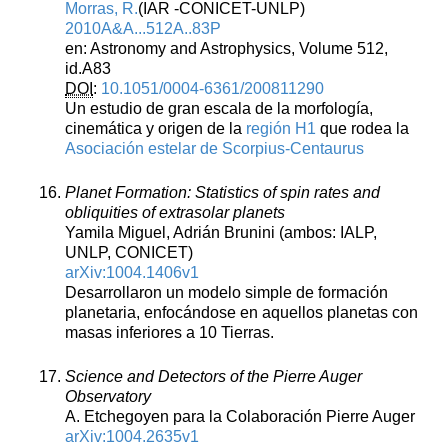
Morras, R.
(IAR -CONICET-UNLP)
2010A&A...512A..83P
en: Astronomy and Astrophysics, Volume 512,
id.A83
DOI
:
10.1051/0004-6361/200811290
Un estudio de gran escala de la morfología,
cinemática y origen de la
región H1
que rodea la
Asociación estelar de Scorpius-Centaurus
Planet Formation: Statistics of spin rates and
obliquities of extrasolar planets
Yamila Miguel, Adrián Brunini (ambos: IALP,
UNLP, CONICET)
arXiv:1004.1406v1
Desarrollaron un modelo simple de formación
planetaria, enfocándose en aquellos planetas con
masas inferiores a 10 Tierras.
Science and Detectors of the Pierre Auger
Observatory
A. Etchegoyen para la Colaboración Pierre Auger
arXiv:1004.2635v1