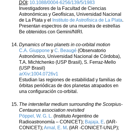
DOI
:
10.1088/0004-6256/139/5/1983
Investigadores de la Facultad de Ciencias
Astronómicas y Geofísicas, Universidad Nacional
de La Plata y el
Instituto de Astrofísica de La Plata
.
Presentan espectros de una muestra de estrellas
Be obtenidos con Gemini/NIRI.
Dynamics of two planets in co-orbital motion
C.A. Giuppone
y
C. Beaugé
(Observatorio
Astronómico, Universidad Nacional de Córdoba),
T.A. Michtchenko (USP Brasil), S. Ferraz-Mello
(USP Brasil)
arXiv:1004.0726v1
Estudian las regiones de estabilidad y familias de
órbitas periódicas de dos planetas atrapados en
una configuración co-orbital.
The interstellar medium surrounding the Scorpius-
Centaurus association revisited
Pöppel, W. G. L.
(Instituto Argentino de
Radioastronomía – CONICET);
Bajaja, E
. (IAR-
CONICET);
Arnal, E. M
. (IAR -CONICET-UNLP);