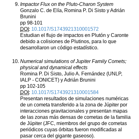
Impactor Flux on the Pluto-Charon System
Gonzalo C. de Elía, Romina P. Di Sisto y Adrián
Brunini
pp 98-101
DOI
:
10.1017/S1743921310001572
Estudian el flujo de impactos en Plutón y Caronte
debido a colisiones de Plutinos, para lo que
desarrollaron un código estadístico.
Numerical simulations of Jupiter Family Comets;
physical and dynamical effects
Romina P. Di Sisto, Julio A. Fernández (UNLP,
IALP - CONICET) y Adrián Brunini
pp 102-105
DOI
:
10.1017/S1743921310001584
Presentan resultados de simulaciones numéricas
de un cometa transferido a la zona de Júpiter por
interacciones gravitacionales y presentan mapas
de las zonas más densas de cometas de la familia
de Júpiter (JFC, miembros del grupo de cometas
periódicos cuyas órbitas fueron modificadas al
pasar cerca del gigante gaseoso).