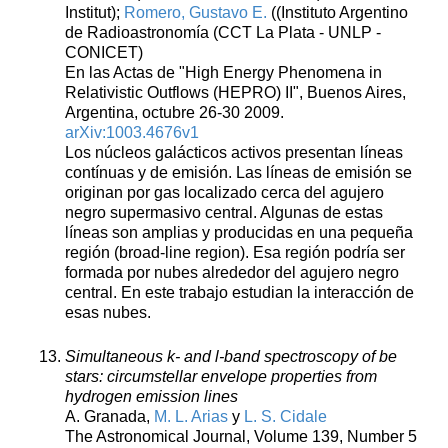
Institut);
Romero, Gustavo E.
((Instituto Argentino
de Radioastronomía (CCT La Plata - UNLP -
CONICET)
En las Actas de "High Energy Phenomena in
Relativistic Outflows (HEPRO) II", Buenos Aires,
Argentina, octubre 26-30 2009.
arXiv:1003.4676v1
Los núcleos galácticos activos presentan líneas
contínuas y de emisión. Las líneas de emisión se
originan por gas localizado cerca del agujero
negro supermasivo central. Algunas de estas
líneas son amplias y producidas en una pequeña
región (broad-line region). Esa región podría ser
formada por nubes alrededor del agujero negro
central. En este trabajo estudian la interacción de
esas nubes.
Simultaneous k- and l-band spectroscopy of be
stars: circumstellar envelope properties from
hydrogen emission lines
A. Granada,
M. L. Arias
y
L. S. Cidale
The Astronomical Journal, Volume 139, Number 5