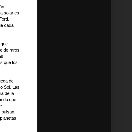
tán
a solar es
Ford.
ue cada
 que
ie de raros
as
s que los
eda de
o Sol. Las
ra de la
sando que
es
 pulsan,
 planetas