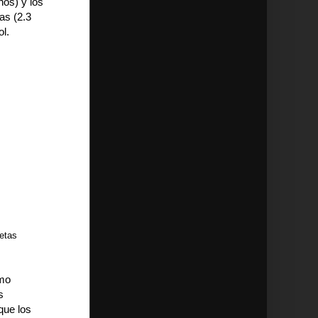
ños) y los
as (2.3
ol.
netas
omo
s
que los