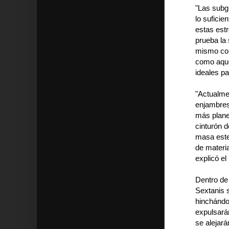
"Las subg
lo sufici
estas est
prueba la 
mismo con 
como aque
ideales pa
"Actualme
enjambres
más plane
cinturón d
masa estel
de materia
explicó el
Dentro de
Sextanis 
hinchándos
expulsará
se alejará