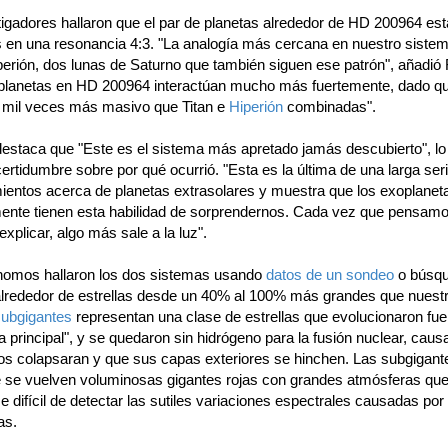
tigadores hallaron que el par de planetas alrededor de HD 200964 es
 en una resonancia 4:3. "La analogía más cercana en nuestro sistem
perión, dos lunas de Saturno que también siguen ese patrón", añadió 
 planetas en HD 200964 interactúan mucho más fuertemente, dado q
 mil veces más masivo que Titan e
Hiperión
combinadas".
estaca que "Este es el sistema más apretado jamás descubierto", lo
ertidumbre sobre por qué ocurrió. "Esta es la última de una larga ser
ientos acerca de planetas extrasolares y muestra que los exoplanet
ente tienen esta habilidad de sorprendernos. Cada vez que pensamo
plicar, algo más sale a la luz".
nomos hallaron los dos sistemas usando
datos de un sondeo
o búsqu
alrededor de estrellas desde un 40% al 100% más grandes que nuestr
subgigantes
representan una clase de estrellas que evolucionaron fue
 principal", y se quedaron sin hidrógeno para la fusión nuclear, cau
os colapsaran y que sus capas exteriores se hinchen. Las subgigant
e se vuelven voluminosas gigantes rojas con grandes atmósferas que
 difícil de detectar las sutiles variaciones espectrales causadas por
as.