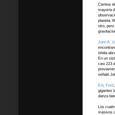
Cientos d
mayoría d
observaci
planeta. 
otro, per
gravitaci
John A. J
encontrar
órbita abr
En un sis
casi 223 a
previamen
señaló Jo
Eric Ford
gigantes 
danza bie
Los cuatr
masivos qu