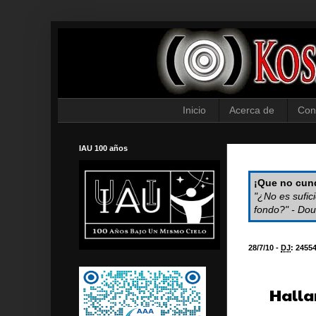
Inicio
Acerca de
Con
IAU 100 años
¡Que no cund
"¿No es sufic
fondo?" - Dou
28/7/10 -
DJ
:
2455
Halla