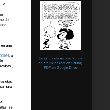
, la
un
uno de
tuar
 en una
00964
, a
La astrología es una fábrica
lo
de prejuicios (pdf en Scribd)
evisto",
PDF en Google Drive
planetas
eran una
ás
llas, se