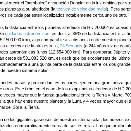
n al medir el "bamboleo" o variación Doppler en la luz emitida por sus
 los planetas a su alrededor (la
técnica de velocidad radial
). Pero sorp
ros de cada par estén localizados notablemente cerca uno de otro.
o, la distancia entre los planetas alrededor de HD 200964 es ocasio
.35
unidades astronómicas
, es decir al 35% de la distancia entre la Tie
52.500.000 km), algo comparable a la distancia entre nuestro planeta
as alrededor de la otra estrella,
24 Sextanis
(a 244 años luz de casa)
ades astronómicas (unos 112.654.000 km). Para comparar, Júpiter y
án cerca de 531.083.520 km, es decir que los exoplanetas del último
oximadamente a una quinta parte de la distancia entre los dos grande
de nuestro sistema solar.
randes masas y proximidad, estos pares ejercen una gran fuerza grav
e otros. Este tirón, en el caso de los exoplanetas alrededor de HD 2
e veces mayor que la fuerza gravitacional entre la Tierra y Marte, 7
la que hay entre nuestro planeta y la Luna y 4 veces mayor que el t
al del Sol a la Tierra.
cia de los gigantes gaseosos de nuestro sistema solar, los nuevos ex
alizados comparativamente cerca de sus estrellas. Los que orbitan al