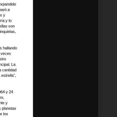
 expandido
paró a
os y
ría y lo
ellas son
inquietas,
s hallando
o veces
stro
ncipal. La
a cantidad
estrella",
964 y 24
es,
nte y
s planetas
e los