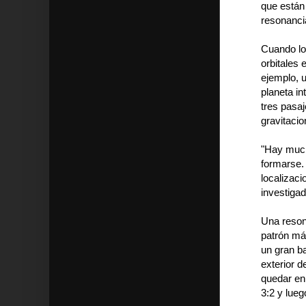
que están
resonanci
Cuando lo
orbitales 
ejemplo, u
planeta in
tres pasa
gravitacio
"Hay much
formarse
localizac
investigad
Una resona
patrón má
un gran b
exterior d
quedar en
3:2 y lueg