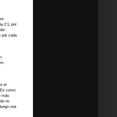
dos
a 2:1, por
del
s por cada
n
en
s el
. Es como
te más
ede no
 luego una