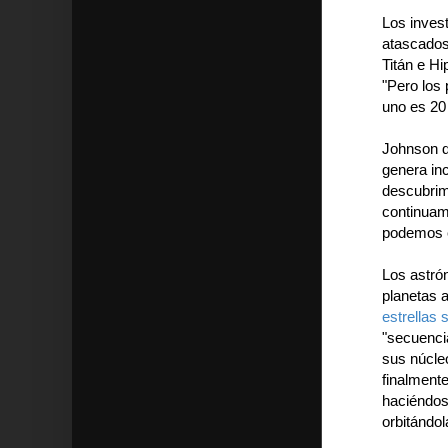
Los inves
atascados
Titán e Hi
"Pero los
uno es 20
Johnson d
genera inc
descubrim
continuam
podemos ex
Los astró
planetas 
estrellas 
"secuencia
sus núcle
finalment
haciéndose
orbitándol