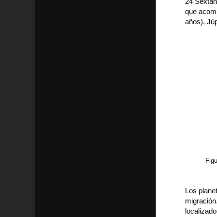
24 Sextani
que acomp
años). Júp
Figu
Los plane
migración
localizado