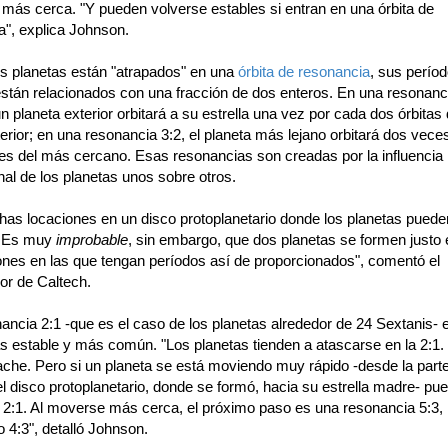
 más cerca. "Y pueden volverse estables si entran en una órbita de
a", explica Johnson.
s planetas están "atrapados" en una
órbita de resonancia
, sus perío
están relacionados con una fracción de dos enteros. En una resonanci
n planeta exterior orbitará a su estrella una vez por cada dos órbitas 
terior; en una resonancia 3:2, el planeta más lejano orbitará dos vece
jes del más cercano. Esas resonancias son creadas por la influencia
nal de los planetas unos sobre otros.
as locaciones en un disco protoplanetario donde los planetas puede
. Es muy
improbable
, sin embargo, que dos planetas se formen justo 
iones en las que tengan períodos así de proporcionados", comentó el
or de Caltech.
ncia 2:1 -que es el caso de los planetas alrededor de 24 Sextanis- e
s estable y más común. "Los planetas tienden a atascarse en la 2:1
ache. Pero si un planeta se está moviendo muy rápido -desde la par
el disco protoplanetario, donde se formó, hacia su estrella madre- pu
 2:1. Al moverse más cerca, el próximo paso es una resonancia 5:3,
o 4:3", detalló Johnson.