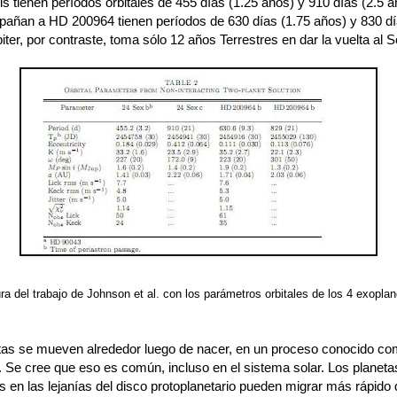
s tienen períodos orbitales de 455 días (1.25 años) y 910 días (2.5 a
añan a HD 200964 tienen períodos de 630 días (1.75 años) y 830 dí
iter, por contraste, toma sólo 12 años Terrestres en dar la vuelta al S
ra del trabajo de Johnson et al. con los parámetros orbitales de los 4 exopla
tas se mueven alrededor luego de nacer, en un proceso conocido c
. Se cree que eso es común, incluso en el sistema solar. Los planeta
s en las lejanías del disco protoplanetario pueden migrar más rápido 