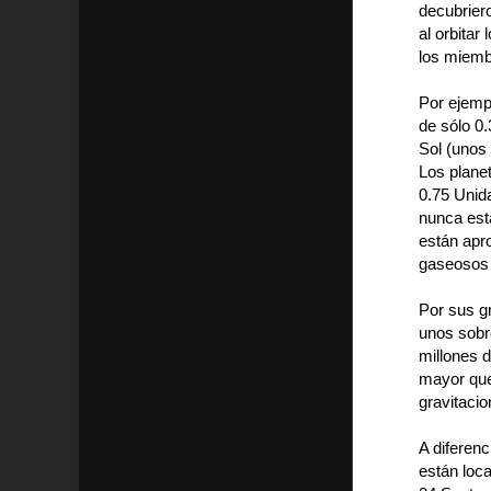
decubriero
al orbitar
los miemb
Por ejemp
de sólo 0
Sol (unos 
Los planet
0.75 Unid
nunca est
están apr
gaseosos 
Por sus g
unos sobr
millones d
mayor que 
gravitacion
A diferen
están loc