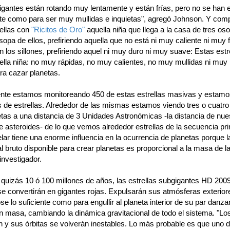
igantes están rotando muy lentamente y están frías, pero no se han
ente como para ser muy mullidas e inquietas", agregó Johnson. Y com
rellas con
"Ricitos de Oro"
aquella niña que llega a la casa de tres os
sopa de ellos, prefiriendo aquella que no está ni muy caliente ni muy f
los sillones, prefiriendo aquel ni muy duro ni muy suave: Estas estr
lla niña: no muy rápidas, no muy calientes, no muy mullidas ni muy 
ra cazar planetas.
nte estamos monitoreando 450 de estas estrellas masivas y estamo
 de estrellas. Alrededor de las mismas estamos viendo tres o cuatr
tas a una distancia de 3 Unidades Astronómicas -la distancia de nue
e asteroides- de lo que vemos alrededor estrellas de la secuencia pri
ar tiene una enorme influencia en la ocurrencia de planetas porque l
l bruto disponible para crear planetas es proporcional a la masa de la 
 investigador.
 quizás 10 ó 100 millones de años, las estrellas subgigantes HD 200
se convertirán en gigantes rojas. Expulsarán sus atmósferas exterior
e lo suficiente como para engullir al planeta interior de su par danza
n masa, cambiando la dinámica gravitacional de todo el sistema. "Lo
n y sus órbitas se volverán inestables. Lo más probable es que uno d