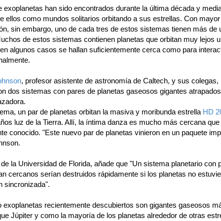
e exoplanetas han sido encontrados durante la última década y media
e ellos como mundos solitarios orbitando a sus estrellas. Con mayor
ón, sin embargo, uno de cada tres de estos sistemas tienen más de 
Muchos de estos sistemas contienen planetas que orbitan muy lejos 
o en algunos casos se hallan suficientemente cerca como para interac
onalmente.
ohnson
, profesor asistente de astronomía de Caltech, y sus colegas,
on dos sistemas con pares de planetas gaseosos gigantes atrapados
azadora.
tema, un par de planetas orbitan la masiva y moribunda estrella
HD 2
ños luz de la Tierra. Allí, la íntima danza es mucho más cercana que 
te conocido. "Este nuevo par de planetas vinieron en un paquete impr
hnson.
, de la Universidad de Florida, añade que "Un sistema planetario con 
tan cercanos serían destruidos rápidamente si los planetas no estuvi
n sincronizada".
o exoplanetas recientemente descubiertos son gigantes gaseosos m
e Júpiter y como la mayoría de los planetas alrededor de otras estre