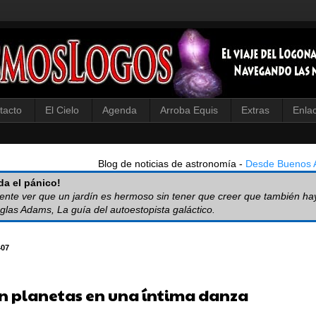
tacto
El Cielo
Agenda
Arroba Equis
Extras
Enla
Blog de noticias de astronomía -
Desde Buenos A
a el pánico!
iente ver que un jardín es hermoso sin tener que creer que también ha
glas Adams, La guía del autoestopista galáctico.
407
n planetas en una íntima danza