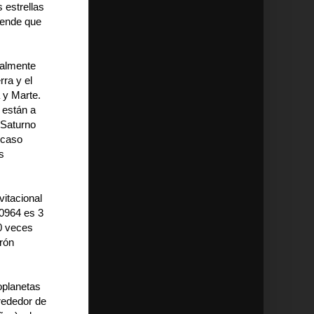
 estrellas
rende que
nalmente
rra y el
 y Marte.
 están a
 Saturno
 caso
s
itacional
00964 es 3
00 veces
irón
oplanetas
rededor de