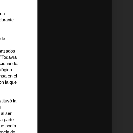
con
durante
 de
vanzados
 "Todavía
ncionando.
ológico
nsa en el
on la que
tituyó la
e
al ser
a parte
que podía
encia de