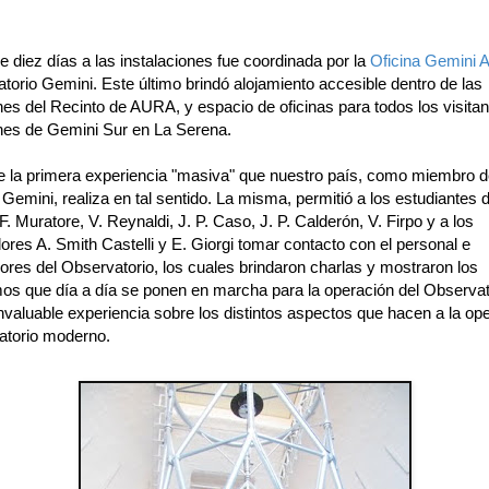
de diez días a las instalaciones fue coordinada por la
Oficina Gemini A
torio Gemini. Este último brindó alojamiento accesible dentro de las
nes del Recinto de AURA, y espacio de oficinas para todos los visitan
ones de Gemini Sur en La Serena.
de la primera experiencia "masiva" que nuestro país, como miembro d
Gemini, realiza en tal sentido. La misma, permitió a los estudiantes 
. Muratore, V. Reynaldi, J. P. Caso, J. P. Calderón, V. Firpo y a los
ores A. Smith Castelli y E. Giorgi tomar contacto con el personal e
ores del Observatorio, los cuales brindaron charlas y mostraron los
s que día a día se ponen en marcha para la operación del Observat
nvaluable experiencia sobre los distintos aspectos que hacen a la op
atorio moderno.