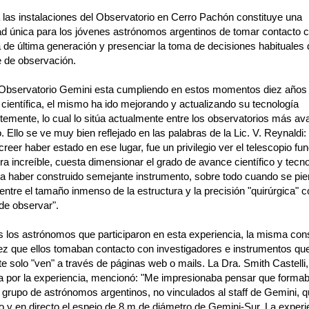
a las instalaciones del Observatorio en Cerro Pachón constituye una
ad única para los jóvenes astrónomos argentinos de tomar contacto 
 de última generación y presenciar la toma de decisiones habituales 
 de observación.
l Observatorio Gemini esta cumpliendo en estos momentos diez años
científica, el mismo ha ido mejorando y actualizando su tecnología
emente, lo cual lo sitúa actualmente entre los observatorios más a
 Ello se ve muy bien reflejado en las palabras de la Lic. V. Reynaldi:
reer haber estado en ese lugar, fue un privilegio ver el telescopio fu
a increíble, cuesta dimensionar el grado de avance científico y tecn
ca haber construido semejante instrumento, sobre todo cuando se pie
entre el tamaño inmenso de la estructura y la precisión "quirúrgica" c
de observar".
s los astrónomos que participaron en esta experiencia, la misma cons
ez que ellos tomaban contacto con investigadores e instrumentos qu
 solo "ven" a través de páginas web o mails. La Dra. Smith Castelli, 
a por la experiencia, mencionó: "Me impresionaba pensar que formab
r grupo de astrónomos argentinos, no vinculados al staff de Gemini, 
o y en directo el espejo de 8 m de diámetro de Gemini-Sur. La experi