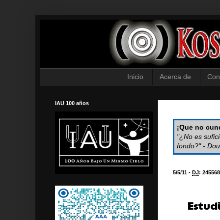
Inicio
Acerca de
Con
IAU 100 años
¡Que no cund
"¿No es sufic
fondo?" - Dou
5/5/11 -
DJ
:
245568
Estud