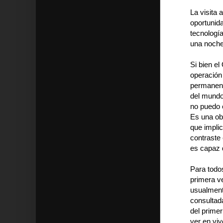
La visita 
oportunid
tecnología
una noche
Si bien e
operación 
permanent
del mundo.
no puedo c
Es una obr
que impli
contraste 
es capaz 
Para todo
primera v
usualmente
consultad
del prime
ver en viv