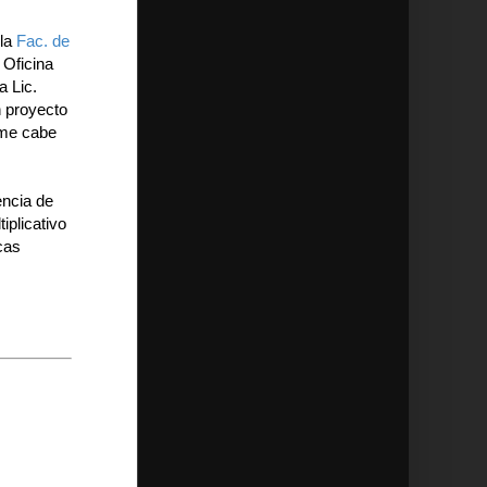
 la
Fac. de
 Oficina
a Lic.
n proyecto
o me cabe
encia de
iplicativo
cas