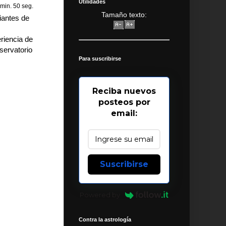
Utilidades
 min. 50 seg.
Tamaño texto:
iantes de
riencia de
servatorio
Para suscribirse
Reciba nuevos
posteos por
email:
Suscribirse
Powered by
Contra la astrología