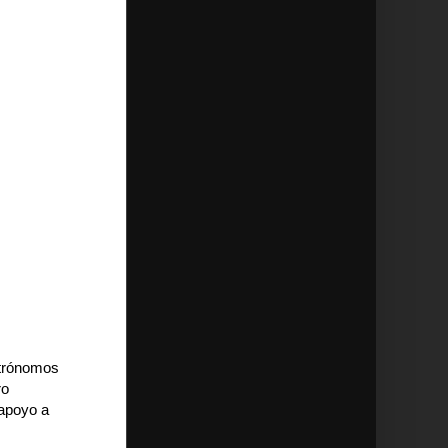
strónomos
ro
 apoyo a