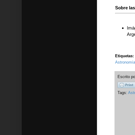
Sobre la
Imág
Arg
Etiquetas:
Astronomía
Escrito p
Tags:
Ast