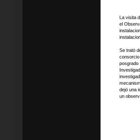
La visita 
el Observa
instalacio
instalaci
Se trató 
consorcio 
posgrado F
Investigad
investigad
mecanismo
dejó una i
un observ