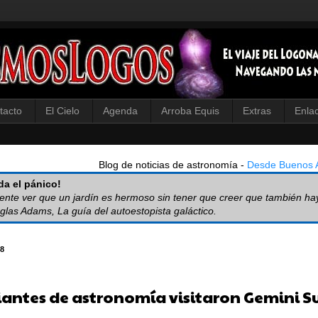
tacto
El Cielo
Agenda
Arroba Equis
Extras
Enla
Blog de noticias de astronomía -
Desde Buenos A
a el pánico!
iente ver que un jardín es hermoso sin tener que creer que también ha
glas Adams, La guía del autoestopista galáctico.
8
iantes de astronomía visitaron Gemini S