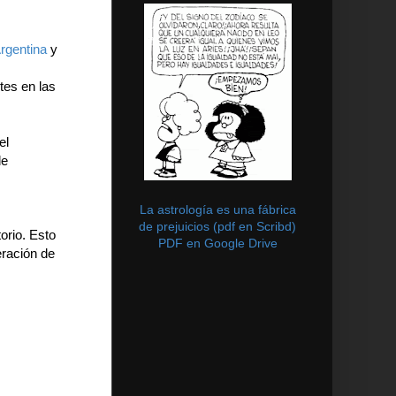
rgentina
y
tes en las
el
de
La astrología es una fábrica
de prejuicios (pdf en Scribd)
orio. Esto
PDF en Google Drive
eración de