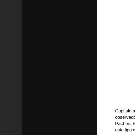
Capítulo a
observado
Pachón. E
este tipo 