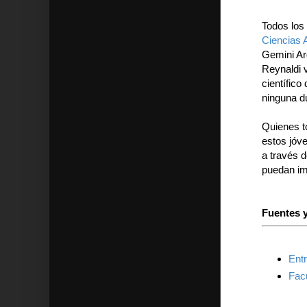
Todos los 
Ciencias 
Gemini Arg
Reynaldi 
científico
ninguna d
Quienes t
estos jóv
a través d
puedan imi
Fuentes y
Ent
Fac