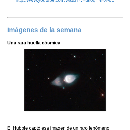
http://www.youtube.com/watch?v=uk8qY4FX-bE
Imágenes de la semana
Una rara huella cósmica
El Hubble captó esa imagen de un raro fenómeno